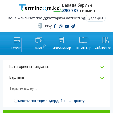
Базада барлығы
390 787
термин
Жоба жайлы
Хат жазу
Құжаттар
Қаз
/
Qaz
/
Рус
/
Eng
Қараңғы
Кіру
Термин
Алаң
Мақалалар
Кітаптар
Библиогра
Категорияны таңдаңыз
Барлығы
Бекітілген терминдерді бірінші көрсету