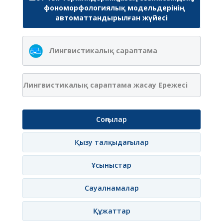
фономорфологиялық модельдерінің
автоматтандырылған жүйесі
Лингвистикалық сараптама
Лингвистикалық сараптама жасау Ережесі
Соңғылар
Қызу талқыдағылар
Ұсыныстар
Сауалнамалар
Құжаттар