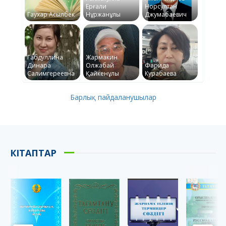
Ерғали
Норсултан
Гаухар Асылбек
Нұржанұлы
Джумабаевич
Габдуллина
Жармакин
Динара
Олжабай
Фарида
Салимгереевна
Қайкенұлы
Курабаева
Барлық пайдаланушылар
КІТАПТАР