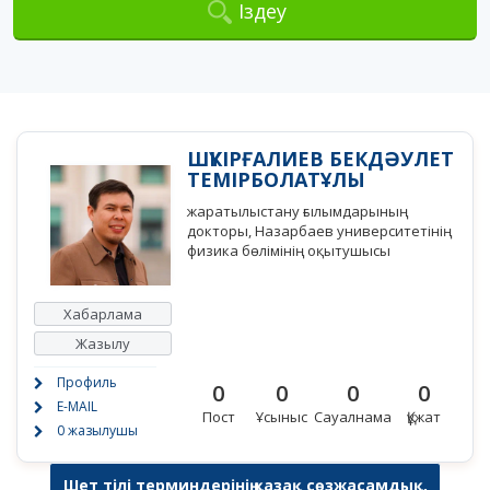
Іздеу
ШҮКІРҒАЛИЕВ БЕКДӘУЛЕТ
ТЕМІРБОЛАТҰЛЫ
жаратылыстану ғылымдарының
докторы, Назарбаев университетінің
физика бөлімінің оқытушысы
Хабарлама
Жазылу
Профиль
0
0
0
0
E-MAIL
Пост
Ұсыныс
Сауалнама
Құжат
0 жазылушы
Шет тілі терминдерінің қазақ сөзжасамдық,