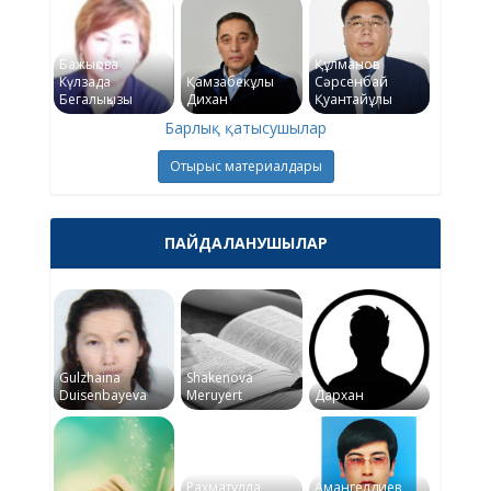
Бажықова
Құлманов
Күлзада
Қамзабекұлы
Сәрсенбай
Бегалықызы
Дихан
Қуантайұлы
Барлық қатысушылар
Отырыс материалдары
ПАЙДАЛАНУШЫЛАР
Gulzhaina
Shakenova
Duisenbayeva
Meruyert
Дархан
Рахматулла
Амангелдиев