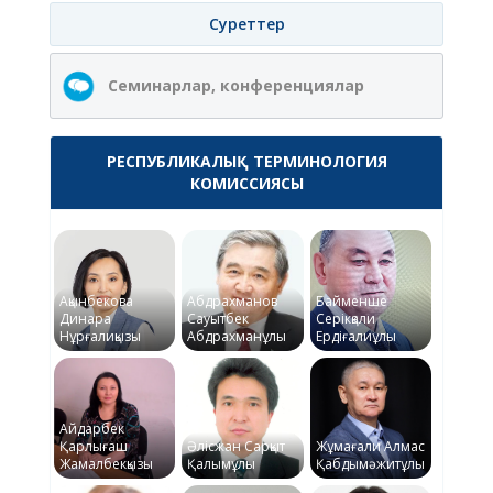
Суреттер
Семинарлар, конференциялар
РЕСПУБЛИКАЛЫҚ ТЕРМИНОЛОГИЯ
КОМИССИЯСЫ
Ақынбекова
Абдрахманов
Байменше
Динара
Сауытбек
Серікқали
Нұрғалиқызы
Абдрахманұлы
Ердіғалиұлы
Айдарбек
Қарлығаш
Әлісжан Сарқыт
Жұмағали Алмас
Жамалбекқызы
Қалымұлы
Қабдымәжитұлы