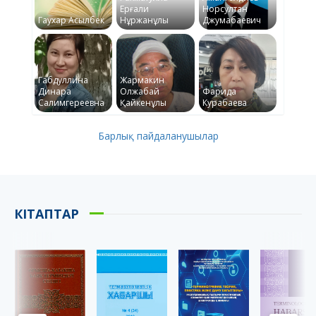
Ерғали
Норсултан
Гаухар Асылбек
Нұржанұлы
Джумабаевич
Габдуллина
Жармакин
Динара
Олжабай
Фарида
Салимгереевна
Қайкенұлы
Курабаева
Барлық пайдаланушылар
КІТАПТАР