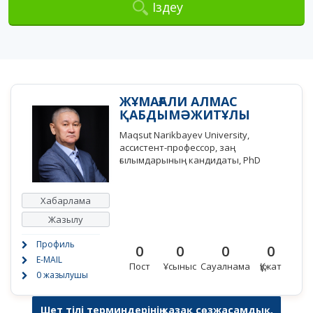
Іздеу
ЖҰМАҒАЛИ АЛМАС
ҚАБДЫМӘЖИТҰЛЫ
Maqsut Narikbayev University,
ассистент-профессор, заң
ғылымдарының кандидаты, PhD
Хабарлама
Жазылу
Профиль
0
0
0
0
E-MAIL
Пост
Ұсыныс
Сауалнама
Құжат
0 жазылушы
Шет тілі терминдерінің қазақ сөзжасамдық,