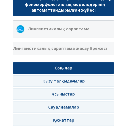
фономорфологиялық модельдерінің
автоматтандырылған жүйесі
Лингвистикалық сараптама
Лингвистикалық сараптама жасау Ережесі
Соңғылар
Қызу талқыдағылар
Ұсыныстар
Сауалнамалар
Құжаттар