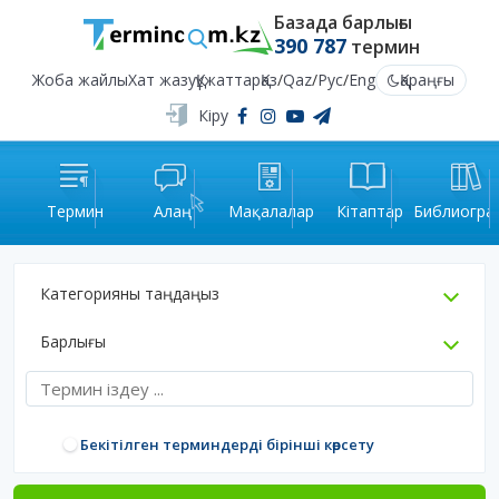
Базада барлығы
390 787
термин
Жоба жайлы
Хат жазу
Құжаттар
Қаз
/
Qaz
/
Рус
/
Eng
Қараңғы
Кіру
Термин
Алаң
Мақалалар
Кітаптар
Библиогра
Категорияны таңдаңыз
Барлығы
Бекітілген терминдерді бірінші көрсету