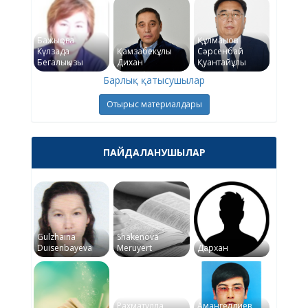
Бажықова
Құлманов
Күлзада
Қамзабекұлы
Сәрсенбай
Бегалықызы
Дихан
Қуантайұлы
Барлық қатысушылар
Отырыс материалдары
ПАЙДАЛАНУШЫЛАР
Gulzhaina
Shakenova
Duisenbayeva
Meruyert
Дархан
Рахматулла
Амангелдиев