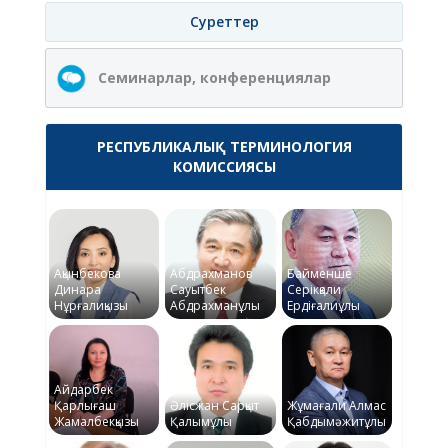
Суреттер
Семинарлар, конференциялар
РЕСПУБЛИКАЛЫҚ ТЕРМИНОЛОГИЯ
КОМИССИЯСЫ
Ақынбекова
Абдрахманов
Байменше
Динара
Сауытбек
Серікқали
Нұрғалиқызы
Абдрахманұлы
Ердіғалиұлы
Айдарбек
Қарлығаш
Әлісжан Сарқыт
Жұмағали Алмас
Жамалбекқызы
Қалымұлы
Қабдымәжитұлы