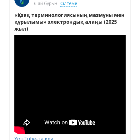
6 ай бұрын
Сілтеме
«Қазақ терминологиясының мазмұны мен
құрылымы» электрондық алаңы (2025
жыл)
YouTube-та көру