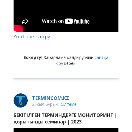
YouTube-та көру
Ескерту!
Хабарлама қалдыру үшін
сайтқа
кіру
керек.
TERMINCOM.KZ
2 жыл бұрын
Сілтеме
БЕКІТІЛГЕН ТЕРМИНДЕРГЕ МОНИТОРИНГ |
қорытынды семинар | 2023