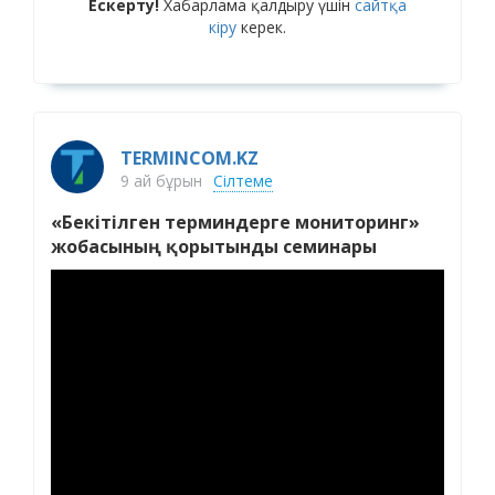
Ескерту!
Хабарлама қалдыру үшін
сайтқа
кіру
керек.
TERMINCOM.KZ
9 ай бұрын
Сілтеме
«Бекітілген терминдерге мониторинг»
жобасының қорытынды семинары