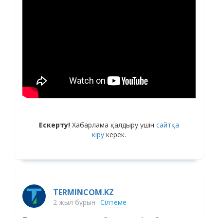
Ескерту!
Хабарлама қалдыру үшін
сайтқа
кіру
керек.
TERMINCOM.KZ
2 жыл бұрын
Сілтеме