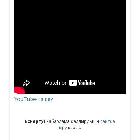
YouTube-та көру
Ескерту!
Хабарлама қалдыру үшін
сайтқа
кіру
керек.