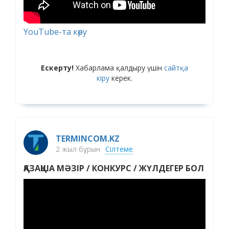
YouTube-та көру
Ескерту!
Хабарлама қалдыру үшін
сайтқа
кіру
керек.
TERMINCOM.KZ
2 жыл бұрын
Сілтеме
ҚАЗАҚША МӘЗІР / КОНКУРС / ЖҮЛДЕГЕР БОЛ