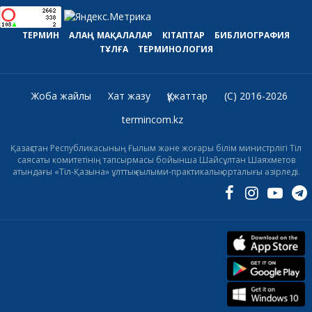
ТЕРМИН
АЛАҢ
МАҚАЛАЛАР
КІТАПТАР
БИБЛИОГРАФИЯ
ТҰЛҒА
ТЕРМИНОЛОГИЯ
Жоба жайлы
Хат жазу
Құжаттар
(C) 2016-2026
termincom.kz
Қазақстан Республикасының Ғылым және жоғары білім министрлігі Тіл
саясаты комитетінің тапсырмасы бойынша Шайсұлтан Шаяхметов
атындағы «Тіл-Қазына» ұлттық ғылыми-практикалық орталығы әзірледі.