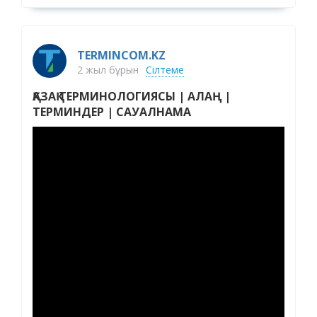
TERMINCOM.KZ
2 жыл бұрын
Сілтеме
ҚАЗАҚ ТЕРМИНОЛОГИЯСЫ | АЛАҢ |
ТЕРМИНДЕР | САУАЛНАМА