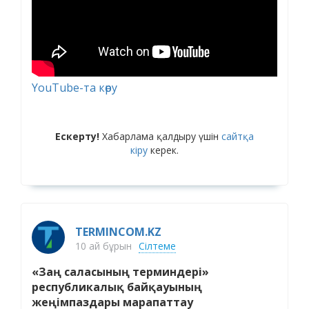
YouTube-та көру
Ескерту!
Хабарлама қалдыру үшін
сайтқа
кіру
керек.
TERMINCOM.KZ
10 ай бұрын
Сілтеме
«Заң саласының терминдері»
республикалық байқауының
жеңімпаздары марапаттау