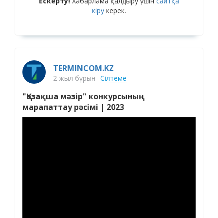
Ескерту!
Хабарлама қалдыру үшін
сайтқа
кіру
керек.
TERMINCOM.KZ
2 жыл бұрын
Сілтеме
"Қазақша мәзір" конкурсының
марапаттау рәсімі | 2023