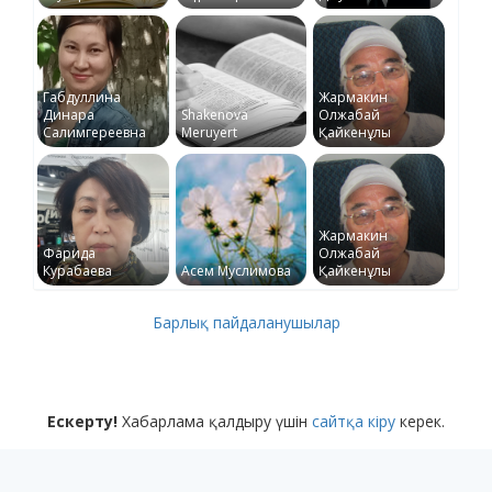
Габдуллина
Жармакин
Динара
Shakenova
Олжабай
Салимгереевна
Meruyert
Қайкенұлы
Жармакин
Фарида
Олжабай
Курабаева
Асем Муслимова
Қайкенұлы
Барлық пайдаланушылар
Ескерту!
Хабарлама қалдыру үшін
сайтқа кіру
керек.