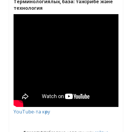
Терминологиялық база: тәжірибе және
технология
YouTube-та көру