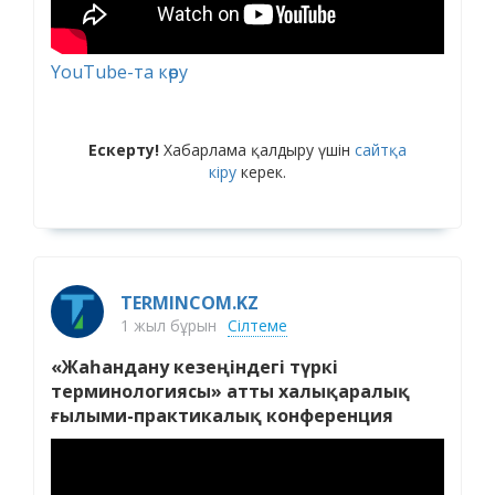
YouTube-та көру
Ескерту!
Хабарлама қалдыру үшін
сайтқа
кіру
керек.
TERMINCOM.KZ
1 жыл бұрын
Сілтеме
«Жаһандану кезеңіндегі түркі
терминологиясы» атты халықаралық
ғылыми-практикалық конференция