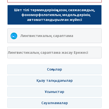
Шет тілі терминдерінің қазақ сөзжасамдық,
фономорфологиялық модельдерінің
автоматтандырылған жүйесі
Лингвистикалық сараптама
Лингвистикалық сараптама жасау Ережесі
Соңғылар
Қызу талқыдағылар
Ұсыныстар
Сауалнамалар