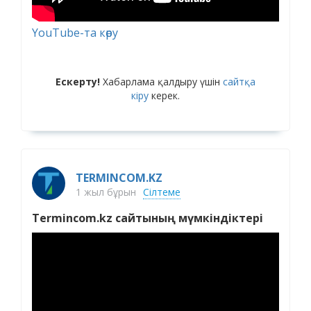
YouTube-та көру
Ескерту!
Хабарлама қалдыру үшін
сайтқа
кіру
керек.
TERMINCOM.KZ
1 жыл бұрын
Сілтеме
Termincom.kz сайтының мүмкіндіктері