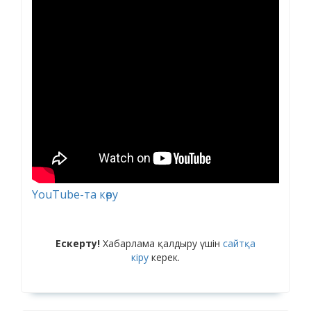
YouTube-та көру
Ескерту!
Хабарлама қалдыру үшін
сайтқа
кіру
керек.