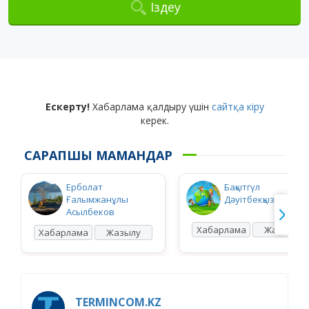
Іздеу
Ескерту!
Хабарлама қалдыру үшін
сайтқа кіру
керек.
САРАПШЫ МАМАНДАР
Ерболат
Бақытгүл
Ғалымжанұлы
Дәуітбекқызы Ысқақ
Асылбеков
Хабарлама
Жазылу
Хабарлама
Жазылу
TERMINCOM.KZ