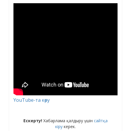
YouTube-та көру
Ескерту!
Хабарлама қалдыру үшін
сайтқа
кіру
керек.