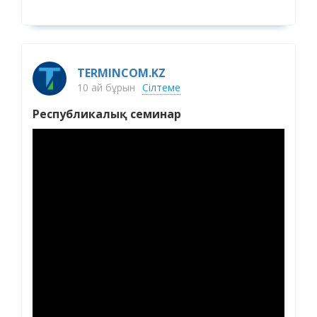
TERMINCOM.KZ
10 ай бұрын
Сілтеме
Республикалық семинар