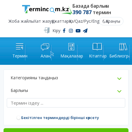
Базада барлығы
390 787
термин
Жоба жайлы
Хат жазу
Құжаттар
Қаз
/
Qaz
/
Рус
/
Eng
Қараңғы
Кіру
Термин
Алаң
Мақалалар
Кітаптар
Библиогра
Категорияны таңдаңыз
Барлығы
Бекітілген терминдерді бірінші көрсету