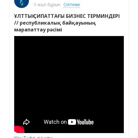
3 жыл бұрын
Сілтеме
ҰЛТТЫҚ СИПАТТАҒЫ БИЗНЕС ТЕРМИНДЕРІ
// республикалық байқауының
марапаттау рәсімі
YouTube-та көру