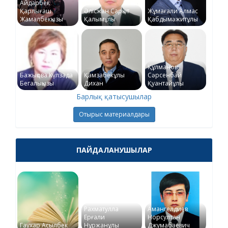
Айдарбек
Қарлығаш
Әлісжан Сарқыт
Жұмағали Алмас
Жамалбекқызы
Қалымұлы
Қабдымәжитұлы
Құлманов
Бажықова Күлзада
Қамзабекұлы
Сәрсенбай
Бегалықызы
Дихан
Қуантайұлы
Барлық қатысушылар
Отырыс материалдары
ПАЙДАЛАНУШЫЛАР
Рахматулла
Амангелдиев
Ерғали
Норсултан
Гаухар Асылбек
Нұржанұлы
Джумабаевич