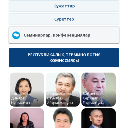
Құжаттар
Суреттер
Семинарлар, конференциялар
РЕСПУБЛИКАЛЫҚ ТЕРМИНОЛОГИЯ
КОМИССИЯСЫ
Ақынбекова
Абдрахманов
Байменше
Динара
Сауытбек
Серікқали
Нұрғалиқызы
Абдрахманұлы
Ердіғалиұлы