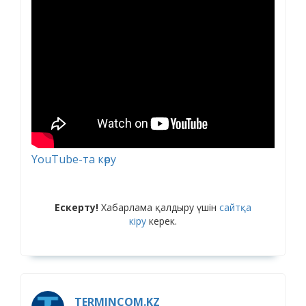
YouTube-та көру
Ескерту!
Хабарлама қалдыру үшін
сайтқа
кіру
керек.
TERMINCOM.KZ