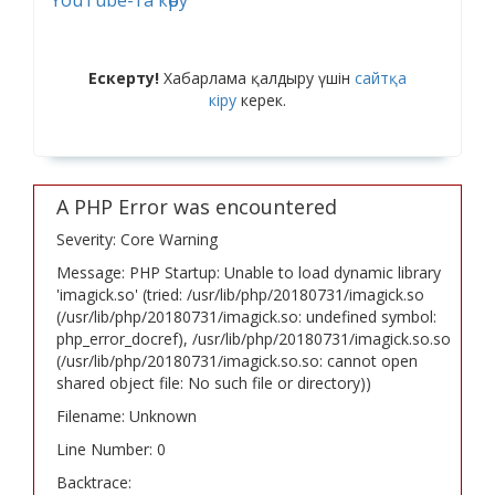
Ескерту!
Хабарлама қалдыру үшін
сайтқа
кіру
керек.
A PHP Error was encountered
Severity: Core Warning
Message: PHP Startup: Unable to load dynamic library
'imagick.so' (tried: /usr/lib/php/20180731/imagick.so
(/usr/lib/php/20180731/imagick.so: undefined symbol:
php_error_docref), /usr/lib/php/20180731/imagick.so.so
(/usr/lib/php/20180731/imagick.so.so: cannot open
shared object file: No such file or directory))
Filename: Unknown
Line Number: 0
Backtrace: