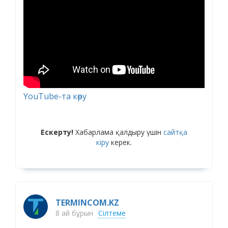
YouTube-та көру
Ескерту!
Хабарлама қалдыру үшін
сайтқа
кіру
керек.
TERMINCOM.KZ
8 ай бұрын
Сілтеме