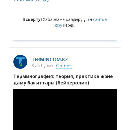
Ескерту!
Хабарлама қалдыру үшін
сайтқа
кіру
керек.
TERMINCOM.KZ
8 ай бұрын
Сілтеме
Терминография: теория, практика және
даму бағыттары (бейнеролик)