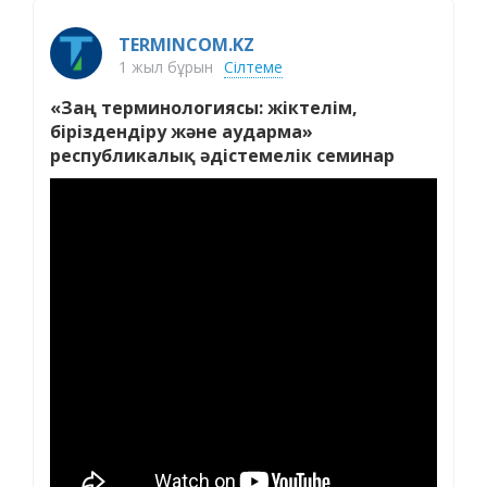
TERMINCOM.KZ
1 жыл бұрын
Сілтеме
«Заң терминологиясы: жіктелім,
біріздендіру және аударма»
республикалық әдістемелік семинар