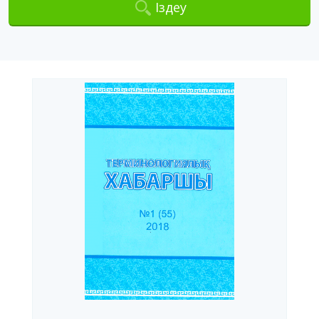
Іздеу