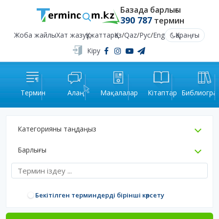
Базада барлығы
390 787
термин
Жоба жайлы
Хат жазу
Құжаттар
Қаз
/
Qaz
/
Рус
/
Eng
Қараңғы
Кіру
Термин
Алаң
Мақалалар
Кітаптар
Библиогра
Категорияны таңдаңыз
Барлығы
Бекітілген терминдерді бірінші көрсету