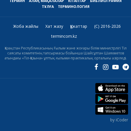
ТЕРМИН
АЛАҢ
МАҚАЛАЛАР
КІТАПТАР
БИБЛИОГРАФИЯ
ТҰЛҒА
ТЕРМИНОЛОГИЯ
Жоба жайлы
Хат жазу
Құжаттар
(C) 2016-2026
termincom.kz
Қазақстан Республикасының Ғылым және жоғары білім министрлігі Тіл
саясаты комитетінің тапсырмасы бойынша Шайсұлтан Шаяхметов
атындағы «Тіл-Қазына» ұлттық ғылыми-практикалық орталығы әзірледі.
by iCoder