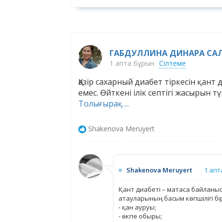
ГАБДУЛЛИНА ДИНАРА САЛ
1 апта бұрын
Сілтеме
Қазір сахарный диабет тіркесін қант
емес. Өйткені ілік септігі жасырын 
Толығырақ ...
Shakenova Meruyert
≡
Shakenova Meruyert
1 апт
Қант диабеті – матаса байланысқ
атауларының басым көпшілігі бі
- қан ауруы;
- өкпе обыры;