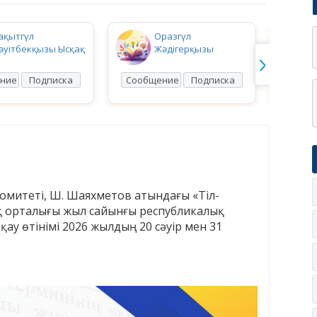
ақытгүл
Оразгүл
әуітбекқызы Ысқақ
Жәдігерқызы
ние
Подписка
Сообщение
Подписка
Сооб
 комитеті, Ш. Шаяхметов атындағы «Тіл-
қ орталығы жыл сайынғы республикалық
ау өтінімі 2026 жылдың 20 сәуір мен 31