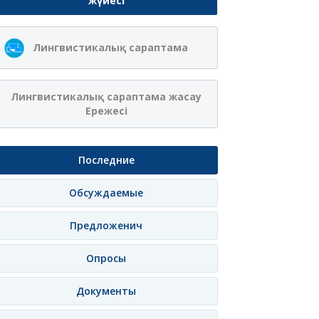
жүйесі
Ақжібек
Сая Ағанасқызы
Лингвистикалық сараптама
Нұрланқызы Ахмет
Итеғұлова
щение
Подписка
Сообщение
Подписка
Соо
Лингвистикалық сараптама жасау
Ережесі
Последние
Обсуждаемые
Предложенич
Опросы
Документы