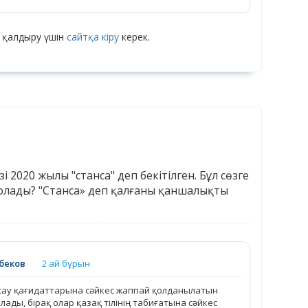
 қалдыру үшін
сайтқа кіру
керек.
 2020 жылы "станса" деп бекітілген. Бұл сөзге
болады? "Станса» деп қалғаны қаншалықты
беков
2 ай бұрын
сау қағидаттарына сәйкес жаппай қолданылатын
ады, бірақ олар қазақ тілінің табиғатына сәйкес