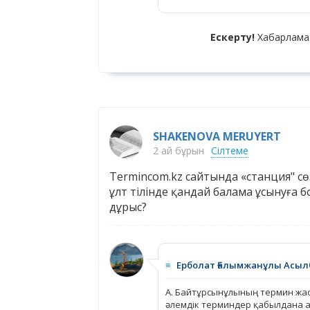
Ескерту!
Хабарлама
SHAKENOVA MERUYERT
2 ай бұрын
Сілтеме
Termincom.kz сайтында «станция" сөзі
ұлт тілінде қандай балама ұсынуға 
дұрыс?
≡
Ерболат Ғалымжанұлы Асыл
А. Байтұрсынұлының термин жа
әлемдік терминдер қабылдана ал