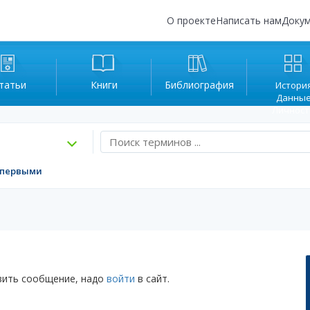
О проекте
Написать нам
Доку
татьи
Книги
Библиография
История
Данные
Личност
 первыми
ить сообщение, надо
войти
в сайт.