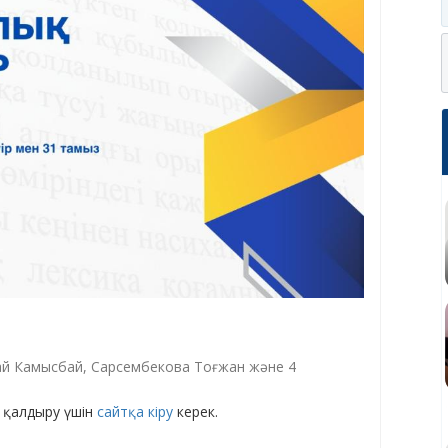
й Камысбай, Сарсембекова Тоғжан және 4
 қалдыру үшін
сайтқа кіру
керек.