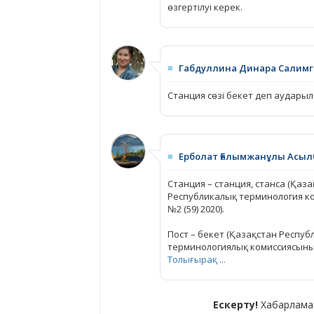
өзгертілуі керек.
≡
Габдуллина Динара Салимг
Станция сөзі бекет деп аудары
≡
Ерболат Ғалымжанұлы Асыл
Станция – станция, станса (Қа
Республикалық терминология к
№2 (59) 2020).
Пост – бекет (Қазақстан Респу
терминологиялық комиссиясыны
Толығырақ ...
Ескерту!
Хабарлама