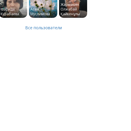
Жармакин
Фарида
Асем
Олжабай
Курабаева
Муслимова
Қайкенұлы
Все пользователи