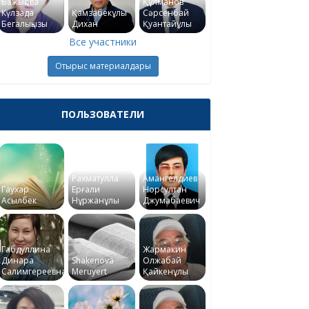
Бажықова
Құлманов
Күлзада
Қамзабекұлы
Сәрсенбай
Бегалықызы
Дихан
Қуантайұлы
Все участники
Отырыс материалдары
ПОЛЬЗОВАТЕЛИ
Рахматулла
Амангелдиев
Гаухар
Ерғали
Норсултан
Асылбек
Нұржанұлы
Джумабаевич
Габдуллина
Жармакин
Динара
Shakenova
Олжабай
Салимгереевна
Meruyert
Қайкенұлы