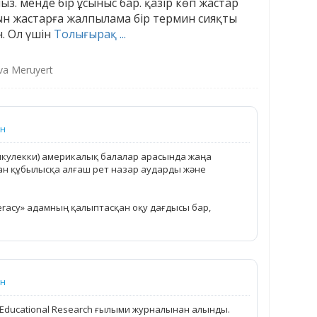
. менде бір ұсыныс бар. қазір көп жастар
ын жастарға жалпылама бір термин сияқты
н. Ол үшін
Толығырақ ...
a Meruyert
ын
икулекки) америкалық балалар арасында жаңа
ан құбылысқа алғаш рет назар аударды және
eracy» адамның қалыптасқан оқу дағдысы бар,
ын
y Educational Research ғылыми журналынан алынды.