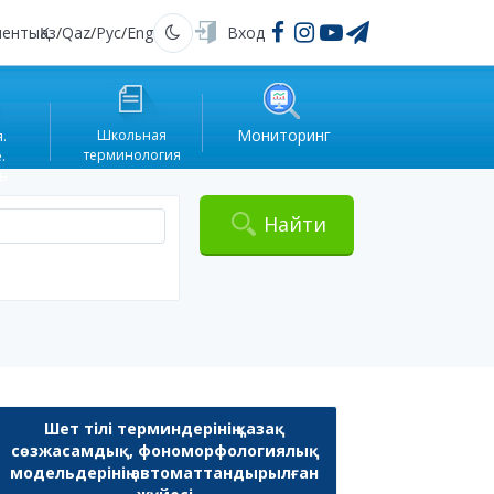
менты
Қаз
/
Qaz
/
Рус
/
Eng
Вход
Темная
Мониторинг
.
Школьная
.
терминология
ь.
Найти
Шет тілі терминдерінің қазақ
сөзжасамдық, фономорфологиялық
модельдерінің автоматтандырылған