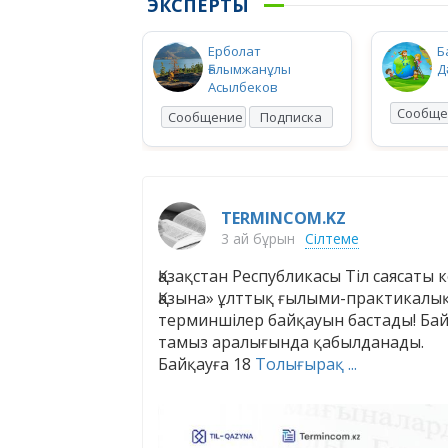
ЭКСПЕРТЫ
Ерболат
Б
Ғалымжанұлы
Д
Асылбеков
Сообще
Сообщение
Подписка
TERMINCOM.KZ
3 ай бұрын
Сілтеме
Қазақстан Республикасы Тіл саясаты
Қазына» ұлттық ғылыми-практикалы
терминшілер байқауын бастады! Байқ
тамыз аралығында қабылданады.
Байқауға 18
Толығырақ ...