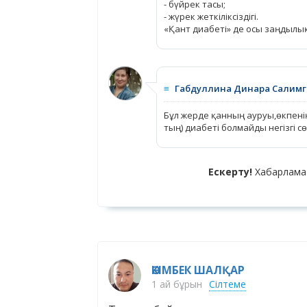
- бүйрек тасы;
- жүрек жеткіліксіздігі.
«Қант диабеті» де осы заңдылы
≡
Габдуллина Динара Салимг
Бұл жерде қанның ауруы,өкпенің
тың) диабеті болмайды негізгі 
Ескерту!
Хабарлама
ӘКІМБЕК ШАЛҚАР
1 ай бұрын
Сілтеме