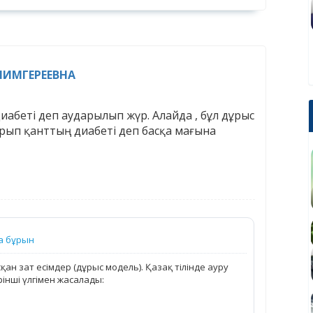
ИМГЕРЕЕВНА
 диабеті деп аударылып жүр. Алайда , бұл дұрыс
түрып қанттың диабеті деп басқа мағына
а бұрын
ан зат есімдер (дұрыс модель). Қазақ тілінде ауру
рінші үлгімен жасалады: