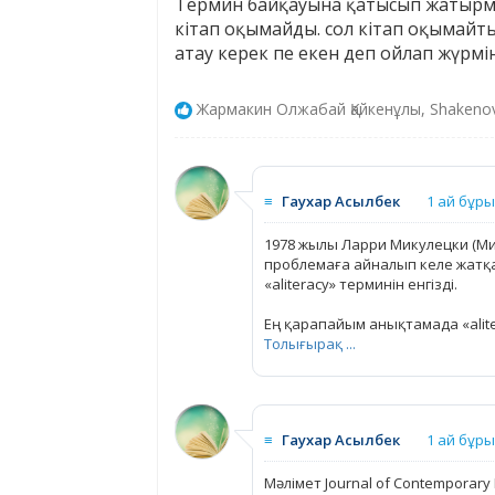
Термин байқауына қатысып жатырмыз
кітап оқымайды. сол кітап оқымайт
атау керек пе екен деп ойлап жүрмі
Жармакин Олжабай Қайкенұлы, Shakenov
≡
Гаухар Асылбек
1 ай бұр
1978 жылы Ларри Микулецки (М
проблемаға айналып келе жатқ
«aliteracy» терминін енгізді.
Ең қарапайым анықтамада «alit
Толығырақ ...
≡
Гаухар Асылбек
1 ай бұр
Мәлімет Journal of Contemporar