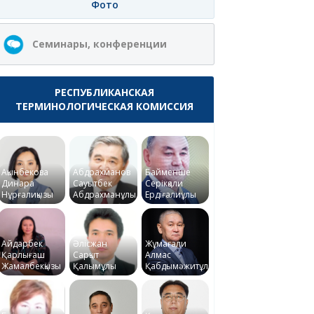
Фото
Семинары, конференции
РЕСПУБЛИКАНСКАЯ
ТЕРМИНОЛОГИЧЕСКАЯ КОМИССИЯ
Ақынбекова
Абдрахманов
Байменше
Динара
Сауытбек
Серікқали
Нұрғалиқызы
Абдрахманұлы
Ердіғалиұлы
Айдарбек
Әлісжан
Жұмағали
Қарлығаш
Сарқыт
Алмас
Жамалбекқызы
Қалымұлы
Қабдымәжитұлы