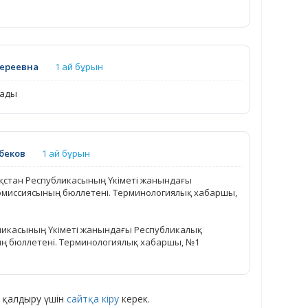
ереевна
1 ай бұрын
лады
беков
1 ай бұрын
зақстан Республикасының Үкіметі жанындағы
омиссиясының бюллетені. Терминологиялық хабаршы,
бликасының Үкіметі жанындағы Республикалық
ң бюллетені. Терминологиялық хабаршы, №1
 қалдыру үшін
сайтқа кіру
керек.