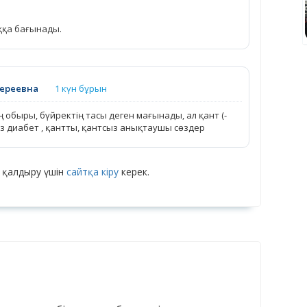
ққа бағынады.
ереевна
1 күн бұрын
 обыры, бүйректің тасы деген мағынады, ал қант (-
сөз диабет , қантты, қантсыз анықтаушы сөздер
 қалдыру үшін
сайтқа кіру
керек.