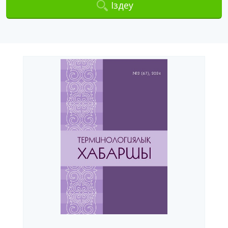
Іздеу