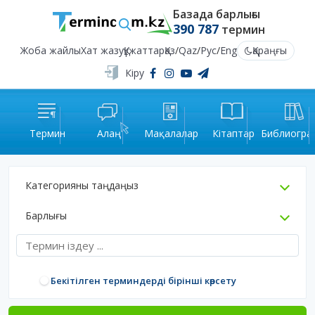
Базада барлығы
390 787
термин
Жоба жайлы
Хат жазу
Құжаттар
Қаз
/
Qaz
/
Рус
/
Eng
Қараңғы
Кіру
Термин
Алаң
Мақалалар
Кітаптар
Библиогра
Категорияны таңдаңыз
Барлығы
Бекітілген терминдерді бірінші көрсету