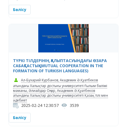
Бөлісу
ТҮРКІ ТІЛДЕРІНІҢ ҚАЛЫПТАСУЫНДАҒЫ ӨЗАРА
САБАҚТАСТЫҚ (MUTUAL COOPERATION IN THE
FORMATION OF TURKISH LANGUAGES)
Ал-Бухарий Курбанов, Академик Ә.Қуатбеков
атындағы Халықтар достығы университеті Ғылым бөлімі
маманы, Әлиайдар Оңғар, Академик Ә.Қуатбеков
атындағы Халықтар достығы университеті Қазақ тілі мен
әдебиет
2025-02-24 12:30:57
3539
Бөлісу