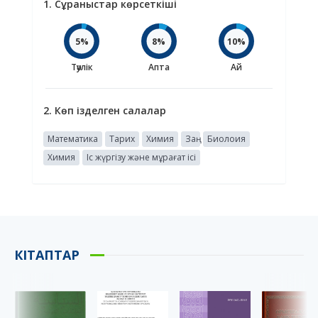
1. Сұраныстар көрсеткіші
5%
8%
10%
Тәулік
Апта
Ай
2. Көп ізделген салалар
Математика
Тарих
Химия
Заң
Биолоия
Химия
Іс жүргізу және мұрағат ісі
КІТАПТАР