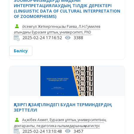
ЗООМОРФИЗМДЕРДІ МӘДЕНИ
ИНТЕРПРЕТАЦИЯЛАУДЫҢ ТІЛДІК ДЕРЕКТЕРІ
(LINGUISTIC DATA OF CULTURAL INTERPRETATION
OF ZOOMORPHISMS)
Әсемгүл Жеткергенқызы Раева, Л.Н.Гумилев
атындағы Еуразия ұлттық университеті, PhD
2025-02-24 17:16:52
3388
Бөлісу
ҚАЗІРГІ ҚАЗАҚ ТІЛІНДЕГІ БУДАН ТЕРМИНДЕРДІҢ
ЗЕРТТЕЛУІ
Ақжібек Ахмет, Еуразия ұлттық университетінің
доктаранты, педагогика ғылымдарының магистрі
2025-02-24 13:10:48
3457