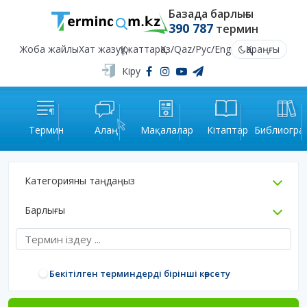
Базада барлығы
390 787
термин
Жоба жайлы
Хат жазу
Құжаттар
Қаз
/
Qaz
/
Рус
/
Eng
Қараңғы
Кіру
Термин
Алаң
Мақалалар
Кітаптар
Библиогра
Категорияны таңдаңыз
Барлығы
Бекітілген терминдерді бірінші көрсету