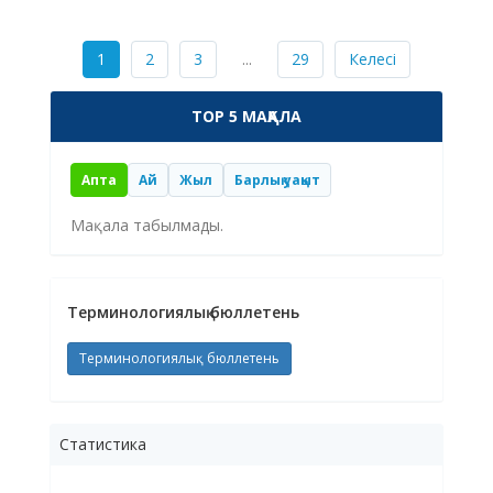
1
2
3
...
29
Келесі
TOP 5 МАҚАЛА
Апта
Ай
Жыл
Барлық уақыт
Мақала табылмады.
Терминологиялық бюллетень
Терминологиялық бюллетень
Статистика