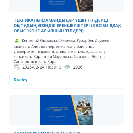
ТЕХНИКАЛЫҚ МАМАНДЫҚТАР ҮШІН ТІЛДЕРДІ
ОҚЫТУДЫҢ ӨЗІНДІК ЕРЕКШЕЛІКТЕРІ (КӘСІБИ ҚАЗАҚ,
ОРЫС ЖӘНЕ АҒЫЛШЫН ТІЛДЕРІ)
Кенжетай Омарқызы Жекеева, Ғұмарбек Дәукеев
атындағы Алматы энергетика және байланыс
университетінің доценті, филология ғылымдарының
кандидаты Қарлығаш Мауенқызы Хамзина, Әбілқас
Сағынов атындағы Қара
2025-02-24 18:39:13
2926
Бөлісу