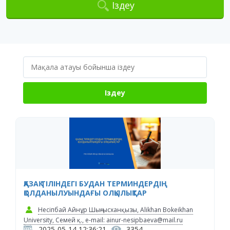
Іздеу
Іздеу
ҚАЗАҚ ТІЛІНДЕГІ БУДАН ТЕРМИНДЕРДІҢ
ҚОЛДАНЫЛУЫНДАҒЫ ОЛҚЫЛЫҚТАР
Несіпбай Айнұр Шыңғысханқызы, Alikhan Bokeikhan
University, Cемей қ., e-mail: ainur-nesipbaeva@mail.ru
2025-05-14 12:36:21
3354