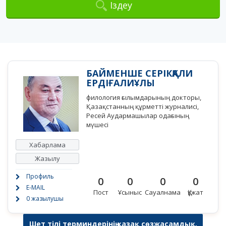
Іздеу
БАЙМЕНШЕ СЕРІКҚАЛИ
ЕРДІҒАЛИҰЛЫ
филология ғылымдарының докторы,
Қазақстанның құрметті журналисі,
Ресей Аудармашылар одағының
мүшесі
Хабарлама
Жазылу
Профиль
0
0
0
0
E-MAIL
Пост
Ұсыныс
Сауалнама
Құжат
0 жазылушы
Шет тілі терминдерінің қазақ сөзжасамдық,