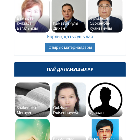
Бажықова
Құлманов
Күлзада
Қамзабекұлы
Сәрсенбай
Бегалықызы
Дихан
Қуантайұлы
Барлық қатысушылар
Отырыс материалдары
ПАЙДАЛАНУШЫЛАР
Shakenova
Gulzhaina
Meruyert
Duisenbayeva
Дархан
Рахматулла
Амангелдиев