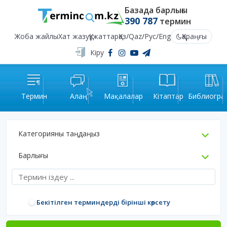
Базада барлығы
390 787
термин
Жоба жайлы
Хат жазу
Құжаттар
Қаз
/
Qaz
/
Рус
/
Eng
Қараңғы
Кіру
Термин
Алаң
Мақалалар
Кітаптар
Библиогра
Категорияны таңдаңыз
Барлығы
Бекітілген терминдерді бірінші көрсету