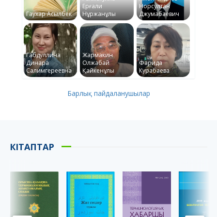
Ерғали
Норсултан
Гаухар Асылбек
Нұржанұлы
Джумабаевич
Габдуллина
Жармакин
Динара
Олжабай
Фарида
Салимгереевна
Қайкенұлы
Курабаева
Барлық пайдаланушылар
КІТАПТАР