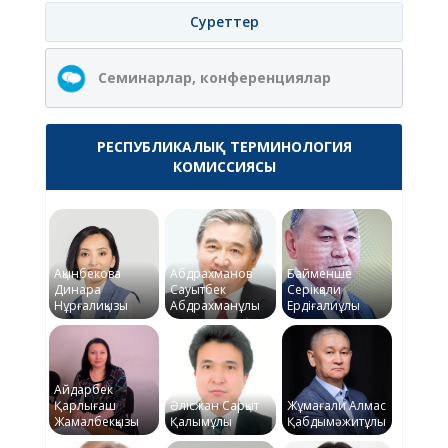
Суреттер
Семинарлар, конференциялар
РЕСПУБЛИКАЛЫҚ ТЕРМИНОЛОГИЯ
КОМИССИЯСЫ
Ақынбекова
Абдрахманов
Байменше
Динара
Сауытбек
Серікқали
Нұрғалиқызы
Абдрахманұлы
Ердіғалиұлы
Айдарбек
Қарлығаш
Әлісжан Сарқыт
Жұмағали Алмас
Жамалбекқызы
Қалымұлы
Қабдымәжитұлы