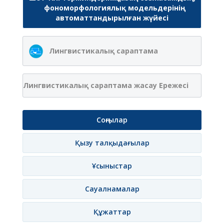
фономорфологиялық модельдерінің
автоматтандырылған жүйесі
Лингвистикалық сараптама
Лингвистикалық сараптама жасау Ережесі
Соңғылар
Қызу талқыдағылар
Ұсыныстар
Сауалнамалар
Құжаттар