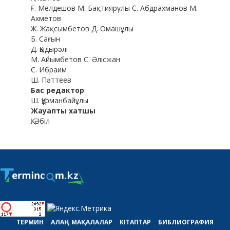
Ғ. Мелдешов М. Бақтиярұлы С. Абдрахманов М.
Ахметов
Ж. Жақсымбетов Д. Омашұлы
Б. Сағын
Д. Қыдырәлі
М. Айымбетов С. Әлісжан
С. Ибраим
Ш. Пәттеев
Бас редактор
Ш. Құрманбайұлы
Жауапты хатшы
Қ. Әбіл
ТЕРМИН
АЛАҢ
МАҚАЛАЛАР
КІТАПТАР
БИБЛИОГРАФИЯ