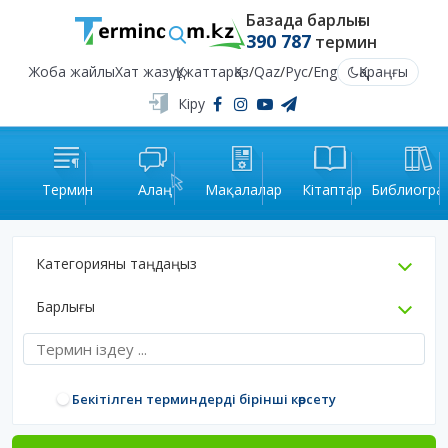
Базада барлығы
390 787
термин
Жоба жайлы
Хат жазу
Құжаттар
Қаз
/
Qaz
/
Рус
/
Eng
Қараңғы
Кіру
Термин
Алаң
Мақалалар
Кітаптар
Библиогра
Категорияны таңдаңыз
Барлығы
Бекітілген терминдерді бірінші көрсету