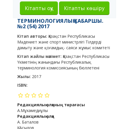
Кітапты оқу
Кітапты көшіру
ТЕРМИНОЛОГИЯЛЫҚ ХАБАРШЫ.
№2 (54) 2017
Кітап авторы:
Қазақстан Республикасы
Мәдениет және спорт министрлігі Тілдерді
дамыту және қоғамдық- саяси жұмыс комитеті
Кітап жайлы мәлімет:
Қазақстан Республикасы
Үкіметінің жанындағы Республикалық
терминология комиссиясының бюллетені
Жылы:
2017
ISBN:
Редакциялық алқаның төрағасы
А.Мұхамедиұлы
Редакциялық алқа
А. Баталов
Қ. Асылов