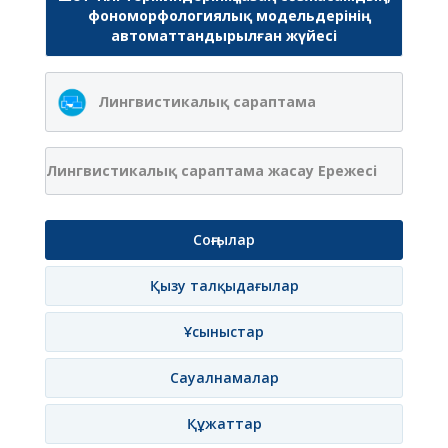
фономорфологиялық модельдерінің
автоматтандырылған жүйесі
Лингвистикалық сараптама
Лингвистикалық сараптама жасау Ережесі
Соңғылар
Қызу талқыдағылар
Ұсыныстар
Сауалнамалар
Құжаттар