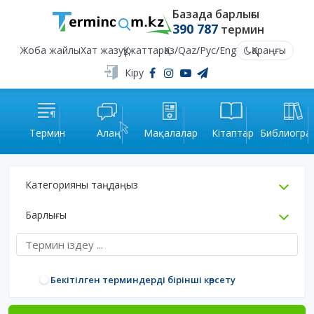
Базада барлығы
390 787
термин
Жоба жайлы
Хат жазу
Құжаттар
Қаз
/
Qaz
/
Рус
/
Eng
Қараңғы
Кіру
Термин
Алаң
Мақалалар
Кітаптар
Библиогра
Категорияны таңдаңыз
Барлығы
Бекітілген терминдерді бірінші көрсету