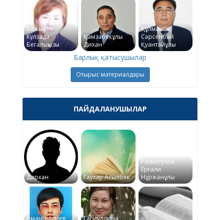
Бажықова
Құлманов
Күлзада
Қамзабекұлы
Сәрсенбай
Бегалықызы
Дихан
Қуантайұлы
Барлық қатысушылар
Отырыс материалдары
ПАЙДАЛАНУШЫЛАР
Рахматулла
Ерғали
Дархан
Гаухар Асылбек
Нұржанұлы
Амангелдиев
Габдуллина