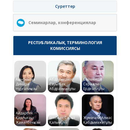
Суреттер
Семинарлар, конференциялар
РЕСПУБЛИКАЛЫҚ ТЕРМИНОЛОГИЯ
КОМИССИЯСЫ
Ақынбекова
Абдрахманов
Байменше
Динара
Сауытбек
Серікқали
Нұрғалиқызы
Абдрахманұлы
Ердіғалиұлы
Айдарбек
Қарлығаш
Әлісжан Сарқыт
Жұмағали Алмас
Жамалбекқызы
Қалымұлы
Қабдымәжитұлы