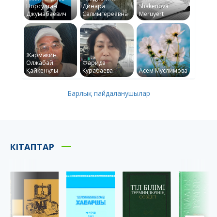
Норсултан
Динара
Shakenova
Джумабаевич
Салимгереевна
Meruyert
Жармакин
Олжабай
Фарида
Қайкенұлы
Курабаева
Асем Муслимова
Барлық пайдаланушылар
КІТАПТАР