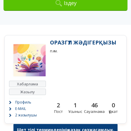
Іздеу
ОРАЗГҮЛ ЖӘДІГЕРҚЫЗЫ
п.ғ.м.
Хабарлама
Жазылу
Профиль
2
1
46
0
E-MAIL
Пост
Ұсыныс
Сауалнама
Құжат
2 жазылушы
Шет тілі терминдерінің қазақ сөзжасамдық,