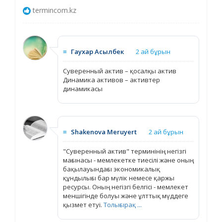
termincom.kz
≡
Гаухар Асылбек
2 ай бұрын
Суверенный актив – қосалқы актив
Динамика активов – активтер
динамикасы
≡
Shakenova Meruyert
2 ай бұрын
"Суверенный актив" терминінің негізгі
мағынасы - мемлекетке тиесілі және оның
бақылауындағы экономикалық
құндылығы бар мүлік немесе қаржы
ресурсы. Оның негізгі белгісі - мемлекет
меншігінде болуы және ұлттық мүддеге
қызмет етуі.
Толығырақ ...