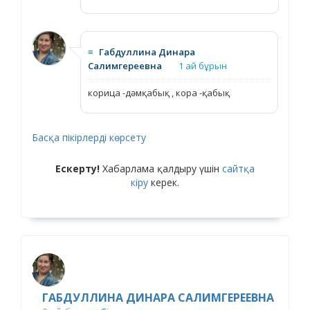
≡
Габдуллина Динара
Салимгереевна
1 ай бұрын
корица -дәмқабық , кора -қабық
Басқа пікірлерді көрсету
Ескерту!
Хабарлама қалдыру үшін
сайтқа
кіру
керек.
ГАБДУЛЛИНА ДИНАРА САЛИМГЕРЕЕВНА