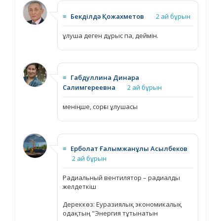
≡
Бекділдә Қожахметов
2 ай бұрын
ұлуша деген дұрыс па, деймін.
≡
Габдуллина Динара
Салимгереевна
2 ай бұрын
меніңше, сорғы ұлушасы
≡
Ерболат Ғалымжанұлы Асылбеков
2 ай бұрын
Радиальный вентилятор – радиалды
желдеткіш
Дереккөз: Еуразиялық экономикалық
одақтың "Энергия тұтынатын