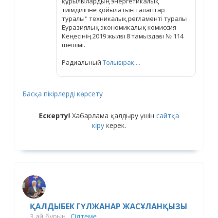
құрылғылардың энергетикалық
тиімділігіне қойылатын талаптар
туралы" техникалық регламенті туралы
Еуразиялық экономикалық комиссия
Кеңесінің 2019 жылғы 8 тамыздағы № 114
шешімі.
Радиальный
Толығырақ ...
Басқа пікірлерді көрсету
Ескерту!
Хабарлама қалдыру үшін
сайтқа
кіру
керек.
ҚАЛДЫБЕК ГҮЛЖАНАР ЖАСҰЛАНҚЫЗЫ
3 ай бұрын
Сілтеме