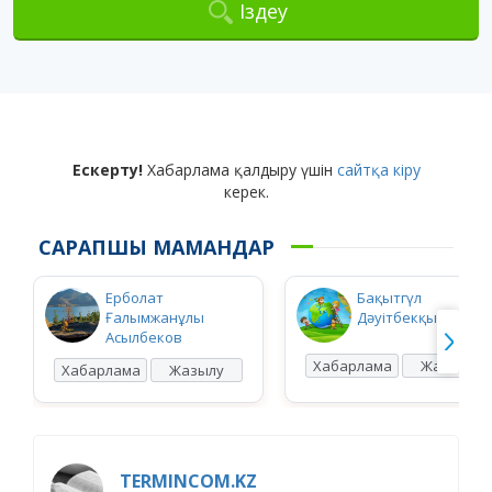
Іздеу
Ескерту!
Хабарлама қалдыру үшін
сайтқа кіру
керек.
САРАПШЫ МАМАНДАР
Ерболат
Бақытгүл
Ғалымжанұлы
Дәуітбекқызы Ысқ
Асылбеков
Хабарлама
Жазылу
Хабарлама
Жазылу
TERMINCOM.KZ