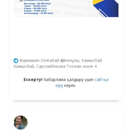
Жармакин Олжабай Қайкенұлы, Камысбай
Камысбай, Сарсембекова Тоғжан және 4
Ескерту!
Хабарлама қалдыру үшін
сайтқа
кіру
керек.