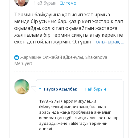
1 ай бұрын
Сілтеме
Термин байқауына қатысып жатырмыз.
менде бір ұсыныс бар. қазір көп жастар кітап
оқымайды. сол кітап оқымайтын жастарға
жалпылама бір термин сияқты атау керек пе
екен деп ойлап жүрмін. Ол үшін
Толығырақ ...
Жармакин Олжабай Қайкенұлы, Shakenova
Meruyert
≡
Гаухар Асылбек
1 ай бұрын
1978 жылы Ларри Микулецки
(Микулекки) америкалық балалар
арасында жаңа проблемаға айналып
келе жатқан құбылысқа алғаш рет назар
аударды және «aliteracy» терминін
енгізді.