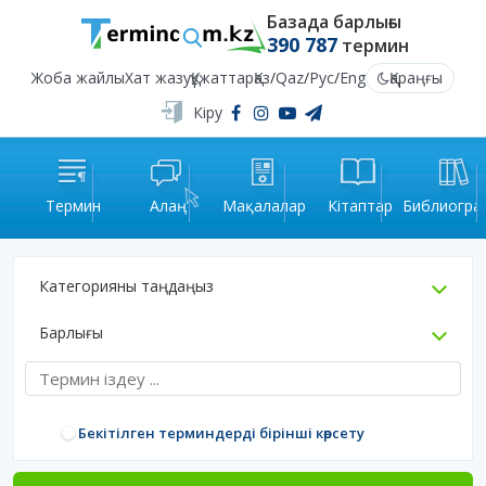
Базада барлығы
390 787
термин
Жоба жайлы
Хат жазу
Құжаттар
Қаз
/
Qaz
/
Рус
/
Eng
Қараңғы
Кіру
Термин
Алаң
Мақалалар
Кітаптар
Библиогра
Категорияны таңдаңыз
Барлығы
Бекітілген терминдерді бірінші көрсету