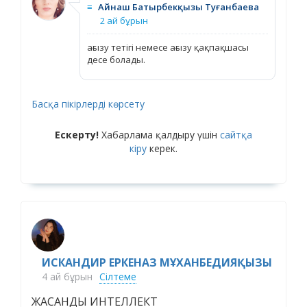
≡
Айнаш Батырбекқызы Туғанбаева
2 ай бұрын
ағызу тетігі немесе ағызу қақпақшасы
десе болады.
Басқа пікірлерді көрсету
Ескерту!
Хабарлама қалдыру үшін
сайтқа
кіру
керек.
ИСКАНДИР ЕРКЕНАЗ МҰХАНБЕДИЯҚЫЗЫ
4 ай бұрын
Сілтеме
ЖАСАНДЫ ИНТЕЛЛЕКТ