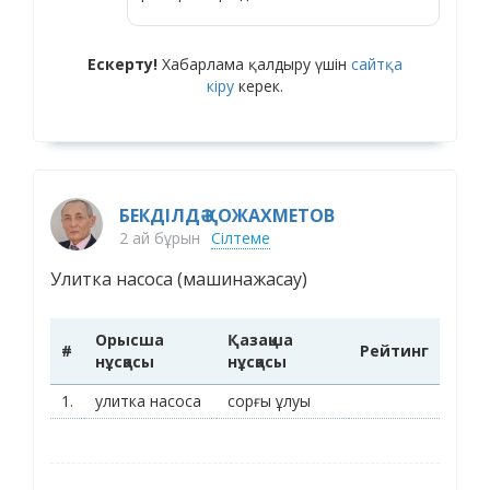
Ескерту!
Хабарлама қалдыру үшін
сайтқа
кіру
керек.
БЕКДІЛДӘ ҚОЖАХМЕТОВ
2 ай бұрын
Сілтеме
Улитка насоса (машинажасау)
Орысша
Қазақша
#
Рейтинг
нұсқасы
нұсқасы
1.
улитка насоса
сорғы ұлуы