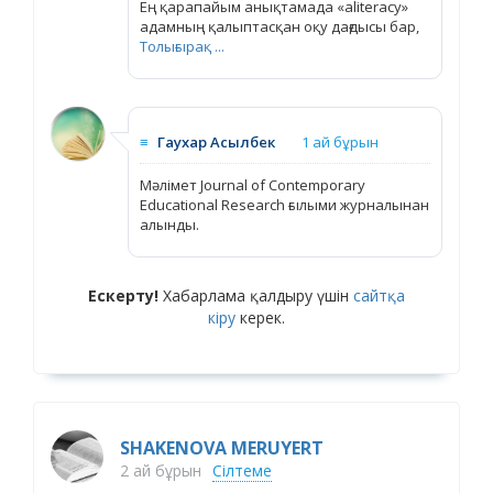
Ең қарапайым анықтамада «aliteracy»
адамның қалыптасқан оқу дағдысы бар,
Толығырақ ...
≡
Гаухар Асылбек
1 ай бұрын
Мәлімет Journal of Contemporary
Educational Research ғылыми журналынан
алынды.
Ескерту!
Хабарлама қалдыру үшін
сайтқа
кіру
керек.
SHAKENOVA MERUYERT
2 ай бұрын
Сілтеме