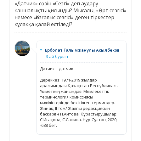
«Датчик» сөзін «Сезгі» деп аудару
қаншалықты қисынды? Мысалы, «Өрт сезгісі»
немесе «Қозғалыс сезгісі» деген тіркестер
құлаққа қалай естіледі?
≡
Ерболат Ғалымжанұлы Асылбеков
3 ай бұрын
Датчик – датчик
Дереккөз: 1971-2019 жылдар
аралығындағы Қазақстан Республикасы
Үкіметінің жанындағы Мемлекеттік
терминология комиссиясы
мәжілістерінде бекітілген терминдер.
Жинақ, ІІ том/ Жалпы редакциясын
басқарған Н.Аитова. Құрастырушылар:
С.Исақова, С.Сапина. Нұр-Сұлтан, 2020,
-688 бет.