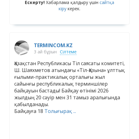
Ескерту!
Хабарлама қалдыру үшін
сайтқа
кіру
керек.
TERMINCOM.KZ
3 ай бұрын
Сілтеме
Қазақстан Республикасы Тіл саясаты комитеті,
Ш. Шаяхметов атындағы «Тіл-Қазына» ұлттық
ғылыми-практикалық орталығы жыл
сайынғы республикалық терминшілер
байқауын бастады! Байқау өтінімі 2026
жылдың 20 сәуір мен 31 тамыз аралығында
қабылданады.
Байқауға 18
Толығырақ ...