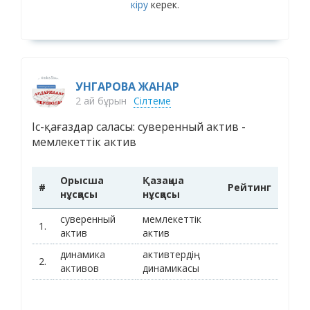
кіру
керек.
УНГАРОВА ЖАНАР
2 ай бұрын
Сілтеме
Іс-қағаздар саласы: суверенный актив -
мемлекеттік актив
Орысша
Қазақша
#
Рейтинг
нұсқасы
нұсқасы
суверенный
мемлекеттік
1.
актив
актив
динамика
активтердің
2.
активов
динамикасы