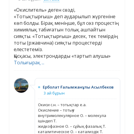
«Окислитель» деген сөзді,
«Тотықтырғыш» деп аударылып жүргеніне
көп болды. Бірақ меніңше, бұл сөз процестің
химиялық табиғатын толық ашпайтын
сияқты. «Тотықтырғыш» десек, тек темірдің
тоты (ржавчина) сияқты процестерді
елестетеміз.
Қысқасы, электрондарды «тартып алушы»
Толығырақ ...
≡
Ерболат Ғалымжанұлы Асылбеков
3 ай бұрын
Окиси с.н. – тотықтар е.а.
Окисление – тотығу
внутримолекулярное О. – молекула
ішіндегі Т.
жидкофазное О. – сұйық фазалық Т.
каталитическое О. – катализдік Т.