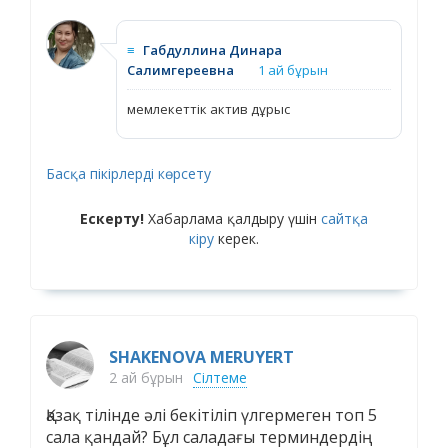
≡
Габдуллина Динара
Салимгереевна
1 ай бұрын
мемлекеттік актив дұрыс
Басқа пікірлерді көрсету
Ескерту!
Хабарлама қалдыру үшін
сайтқа
кіру
керек.
SHAKENOVA MERUYERT
2 ай бұрын
Сілтеме
Қазақ тілінде әлі бекітіліп үлгермеген топ 5
сала қандай? Бұл саладағы терминдердің