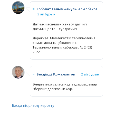
≡
Ерболат Ғалымжанұлы Асылбеков
3 ай бұрын
Датчик касания – жанасу датчигі
Датчик цвета – түс датчигі
Дереккөз: Мемлекеттік терминология
комиссиясының бюллетені.
Терминологиялық хабаршы, № 2 (63)
2022.
≡
Бекділдә Қожахметов
2 ай бұрын
Энергетика саласында аудармашылар
"бергіш" деп жазып жүр.
Басқа пікірлерді көрсету