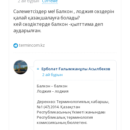
2 ай бұрын
Сілтеме
Cәлеметсіздер ме! Балкон , лоджия сөздерін
қалай қазақшалауға болады?
кей сөздіктерде балкон -қылттима деп
аударылған.
termincom.kz
≡
Ерболат Ғалымжанұлы Асылбеков
2 ай бұрын
Балкон – балкон
Лоджия – лоджия
Дереккөз: Терминологиялық хабаршы,
№1 (47) 2014. Қазақстан
Республикасының Үкіметі жанындағы
Республикалық терминология
комиссиясының бюллетені.