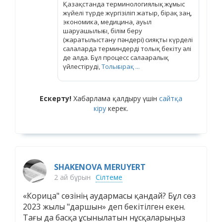
Қазақстанда терминологиялық жұмыс
жүйелі түрде жүргізіліп жатыр, бірақ заң,
экономика, медицина, ауыл
шаруашылығы, білім беру
(жаратылыстану пәндері) сияқты күрделі
салаларда терминдерді толық бекіту әлі
де алда. Бұл процесс салааралық
үйлестіруді,
Толығырақ ...
Ескерту!
Хабарлама қалдыру үшін
сайтқа
кіру
керек.
SHAKENOVA MERUYERT
2 ай бұрын
Сілтеме
«Корица" сөзінің аудармасы қандай? Бұл сөз
2023 жылы "даршын» деп бекітілген екен.
Тағы да басқа ұсынылатын нұсқаларыңыз