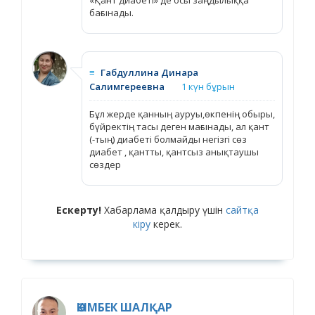
бағынады.
≡
Габдуллина Динара
Салимгереевна
1 күн бұрын
Бұл жерде қанның ауруы,өкпенің обыры,
бүйректің тасы деген мағынады, ал қант
(-тың) диабеті болмайды негізгі сөз
диабет , қантты, қантсыз анықтаушы
сөздер
Ескерту!
Хабарлама қалдыру үшін
сайтқа
кіру
керек.
ӘКІМБЕК ШАЛҚАР