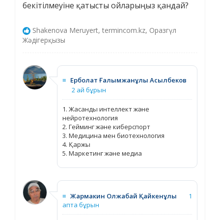
бекітілмеуіне қатысты ойларыңыз қандай?
Shakenova Meruyert, termincom.kz, Оразгүл
Жәдігерқызы
≡
Ерболат Ғалымжанұлы Асылбеков
2 ай бұрын
1. Жасанды интеллект және
нейротехнология
2. Гейминг және киберспорт
3. Медицина мен биотехнология
4. Қаржы
5. Маркетинг және медиа
≡
Жармакин Олжабай Қайкенұлы
1
апта бұрын