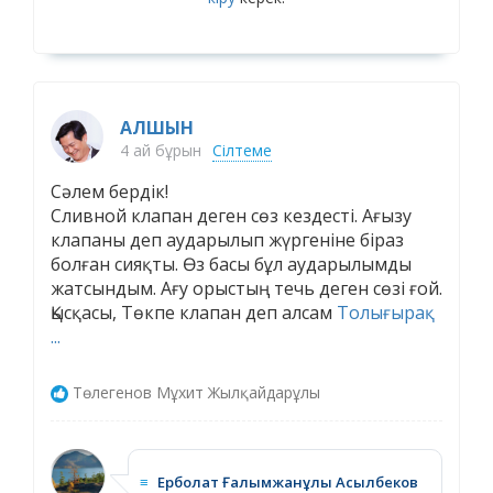
АЛШЫН
4 ай бұрын
Сілтеме
Сәлем бердік!
Сливной клапан деген сөз кездесті. Ағызу
клапаны деп аударылып жүргеніне біраз
болған сияқты. Өз басы бұл аударылымды
жатсындым. Ағу орыстың течь деген сөзі ғой.
Қысқасы, Төкпе клапан деп алсам
Толығырақ
...
Төлегенов Мұхит Жылқайдарұлы
≡
Ерболат Ғалымжанұлы Асылбеков