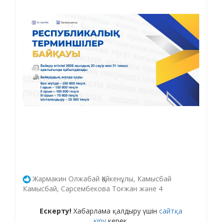
Жармакин Олжабай Қайкенұлы, Камысбай
Камысбай, Сарсембекова Тоғжан және 4
Ескерту!
Хабарлама қалдыру үшін
сайтқа
кіру
керек.