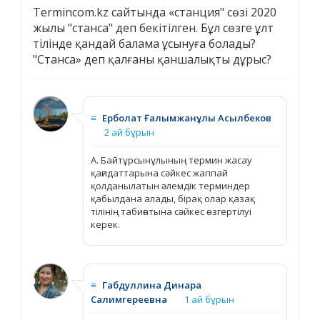
Termincom.kz сайтында «станция" сөзі 2020
жылы "станса" деп бекітілген. Бұл сөзге ұлт
тілінде қандай балама ұсынуға болады?
"Станса» деп қалғаны қаншалықты дұрыс?
≡
Ерболат Ғалымжанұлы Асылбеков
2 ай бұрын
А. Байтұрсынұлының термин жасау
қағидаттарына сәйкес жаппай
қолданылатын әлемдік терминдер
қабылдана алады, бірақ олар қазақ
тілінің табиғатына сәйкес өзгертілуі
керек.
≡
Габдуллина Динара
Салимгереевна
1 ай бұрын