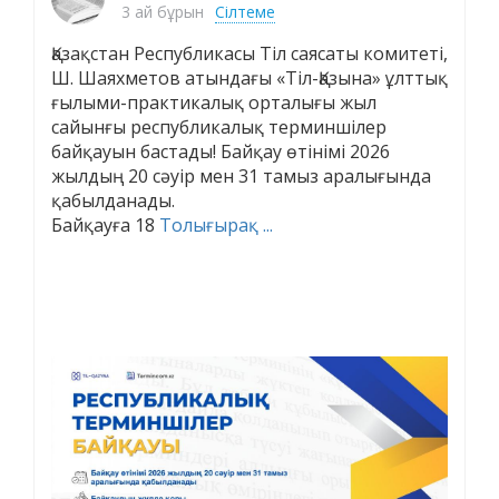
3 ай бұрын
Сілтеме
Қазақстан Республикасы Тіл саясаты комитеті,
Ш. Шаяхметов атындағы «Тіл-Қазына» ұлттық
ғылыми-практикалық орталығы жыл
сайынғы республикалық терминшілер
байқауын бастады! Байқау өтінімі 2026
жылдың 20 сәуір мен 31 тамыз аралығында
қабылданады.
Байқауға 18
Толығырақ ...