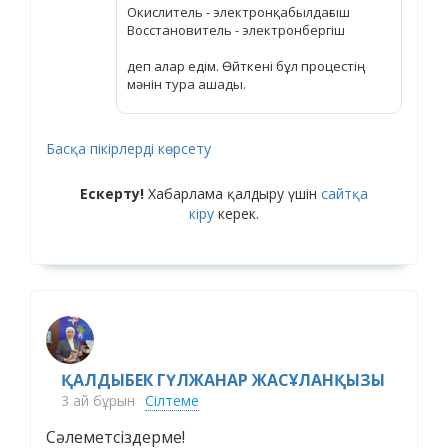
Окислитель - электронқабылдағыш
Восстановитель - электронбергіш
деп алар едім. Өйткені бұл процестің
мәнін тура ашады.
Басқа пікірлерді көрсету
Ескерту!
Хабарлама қалдыру үшін
сайтқа
кіру
керек.
ҚАЛДЫБЕК ГҮЛЖАНАР ЖАСҰЛАНҚЫЗЫ
3 ай бұрын
Сілтеме
Сәлеметсіздерме!