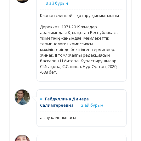
3 ай бұрын
Клапан сливной – қотару қысымтығыны
Дереккөз: 1971-2019 жылдар
аралығындағы Қазақстан Республикасы
Үкіметінің жанындағы Мемлекеттік
терминология комиссиясы
мәжілістерінде бекітілген терминдер.
Жинақ, ІІ том/ Жалпы редакциясын
басқарған Н.Аитова. Құрастырушылар:
С.Исақова, С.Сапина. Нұр-Сұлтан, 2020,
-688 бет.
≡
Габдуллина Динара
Салимгереевна
2 ай бұрын
ағызу қалпақшасы