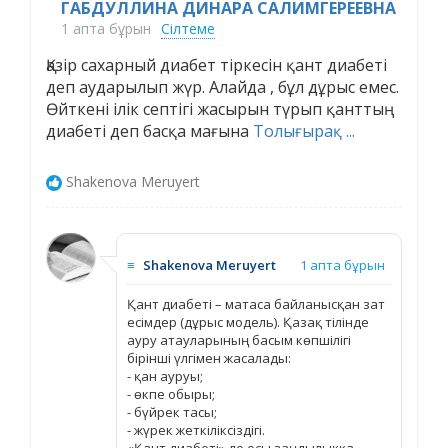
ГАБДУЛЛИНА ДИНАРА САЛИМГЕРЕЕВНА
1 апта бұрын
Сілтеме
Қазір сахарный диабет тіркесін қант диабеті
деп аударылып жүр. Алайда , бұл дұрыс емес.
Өйткені ілік септігі жасырын түрып қанттың
диабеті деп басқа мағына
Толығырақ ...
Shakenova Meruyert
≡
Shakenova Meruyert
1 апта бұрын
Қант диабеті – матаса байланысқан зат
есімдер (дұрыс модель). Қазақ тілінде
ауру атауларының басым көпшілігі
бірінші үлгімен жасалады:
- қан ауруы;
- өкпе обыры;
- бүйрек тасы;
- жүрек жеткіліксіздігі.
«Қант диабеті» де осы заңдылыққа