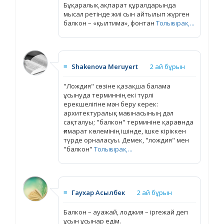
Бұқаралық ақпарат құралдарында
мысал ретінде жиі сын айтылып жүрген
балкон – «қылтима», фонтан
Толығырақ ...
≡
Shakenova Meruyert
2 ай бұрын
"Лождия" сөзіне қазақша балама
ұсынуда терминнің екі түрлі
ерекшелігіне мән беру керек:
архитектуралық мағынасының дәл
сақталуы; "балкон" терминіне қарағанда
ғимарат көлемінің ішінде, ішке кіріккен
түрде орналасуы. Демек, "лождия" мен
"балкон"
Толығырақ ...
≡
Гаухар Асылбек
2 ай бұрын
Балкон – ауажай, лоджия – іргежай деп
ұсын ұсынар едім.