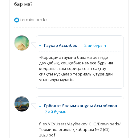
бар ма?
termincom.kz
≡
Гаухар Асылбек
2 ай бұрын
«Корица» атауына балама ретінде
дәмқабық, хошқабық немесе бұрынғы
қолданыстағы корица сөзін сақтау
сияқты нұсқалар теориялық тұрғыдан
ұсынылуы мүмкін.
≡
Ерболат Ғалымжанұлы Асылбеков
2 ай бұрын
file:///C:/Users/Asylbekov_E_G/Downloads/
Терминологиялық хабаршы № 2 (65)
2023.pdf