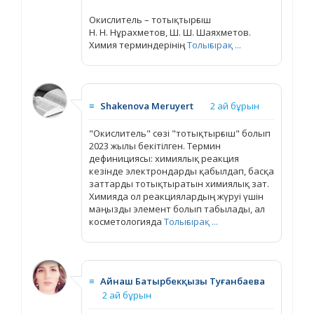
Окислитель – тотықтырғыш
Н. Н. Нұрахметов, Ш. Ш. Шаяхметов.
Химия терминдерінің
Толығырақ ...
≡
Shakenova Meruyert
2 ай бұрын
"Окислитель" сөзі "тотықтырғыш" болып
2023 жылы бекітілген. Термин
дефинициясы: химиялық реакция
кезінде электрондарды қабылдап, басқа
заттарды тотықтыратын химиялық зат.
Химияда ол реакциялардың жүруі үшін
маңызды элемент болып табылады, ал
косметологияда
Толығырақ ...
≡
Айнаш Батырбекқызы Туғанбаева
2 ай бұрын