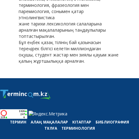
терминология, фразеология мен
паремиология, сонымен қатар
этнолингвистика
және тарихи лексикология салаларына
арналған мақалаларының таңдаулылары
топтастырылған.
Бұл еңбек қазақ тілінің бай қазынасын
тереңірек білгісі келетін миллиондаған
оқушы, студент жастар мен зиялы қауым және
қалың жұртшылыққа арналған.
ТЕРМИН
АЛАҢ
МАҚАЛАЛАР
КІТАПТАР
БИБЛИОГРАФИЯ
ТҰЛҒА
ТЕРМИНОЛОГИЯ