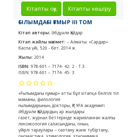
Кітапты оқу
Кітапты көшіру
ҒЫЛЫМДАҒЫ ҒҰМЫР III ТОМ
Кітап авторы:
Әбдуәли Қайдар
Кітап жайлы мәлімет:
– Алматы: «Сардар»
баспа үйі, 520 - бет. 2014 ж.
Жылы:
2014
ISBN:
978-601 – 7174- 42- 2 - Т.3.
ISBN:
978-601 – 7174- 45- 3
«Ғылымдағы ғұмыр» атты бұл кітапқа белгілі тіл
маманы, филология
ғылымдарының докторы, ҚР ҰҒА академигі
Әбдуәли Қайдардың әр жылдары
газет, журнал беттерінде жарияланған жалпы
лексикология саласындағы, оның
үйірлі тараулары – сөзтану және түбіртану,
ономастика, этимология, этнонимика,