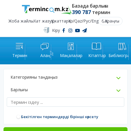
Базада барлығы
390 787
термин
Жоба жайлы
Хат жазу
Құжаттар
Қаз
/
Qaz
/
Рус
/
Eng
Қараңғы
Кіру
Термин
Алаң
Мақалалар
Кітаптар
Библиогра
Категорияны таңдаңыз
Барлығы
Бекітілген терминдерді бірінші көрсету