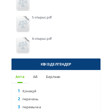
5-отырыс.pdf
6-отырыс.pdf
КӨП ІЗДЕЛГЕНДЕР
Апта
Ай
Барлығы
Қонақүй
перечень
перемычка