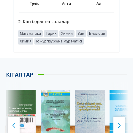
Тәулік
Апта
Ай
2. Көп ізделген салалар
Математика
Тарих
Химия
Заң
Биолоия
Химия
Іс жүргізу және мұрағат ісі
КІТАПТАР