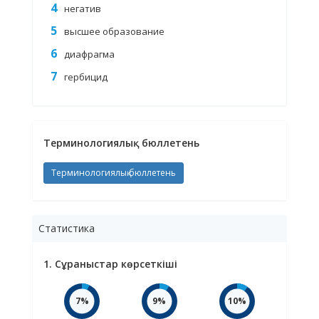
негатив
высшее образование
диафрагма
гербицид
Терминологиялық бюллетень
Терминологиялық бюллетень
Статистика
1. Сұраныстар көрсеткіші
7%
9%
10%