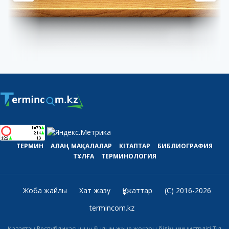
ТЕРМИН
АЛАҢ
МАҚАЛАЛАР
КІТАПТАР
БИБЛИОГРАФИЯ
ТҰЛҒА
ТЕРМИНОЛОГИЯ
Жоба жайлы
Хат жазу
Құжаттар
(C) 2016-2026
termincom.kz
Қазақстан Республикасының Ғылым және жоғары білім министрлігі Тіл