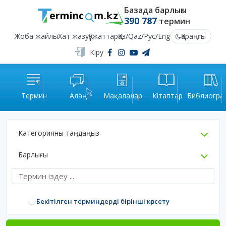
Базада барлығы
390 787
термин
Жоба жайлы
Хат жазу
Құжаттар
Қаз
/
Qaz
/
Рус
/
Eng
Қараңғы
Кіру
Термин
Алаң
Мақалалар
Кітаптар
Библиогра
Категорияны таңдаңыз
Барлығы
Бекітілген терминдерді бірінші көрсету