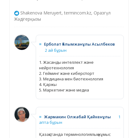
Shakenova Meruyert, termincom.kz, Оразгүл
Жәдігерқызы
≡
Ерболат Ғалымжанұлы Асылбеков
2 ай бұрын
1. Жасанды интеллект және
нейротехнология
2. Гейминг және киберспорт
3. Медицина мен биотехнология
4. Қаржы
5. Маркетинг және медиа
≡
Жармакин Олжабай Қайкенұлы
1
апта бұрын
Қазақстанда терминологиялық жұмыс