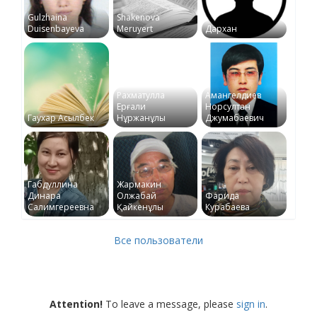
Gulzhaina
Shakenova
Duisenbayeva
Meruyert
Дархан
Рахматулла
Амангелдиев
Ерғали
Норсултан
Гаухар Асылбек
Нұржанұлы
Джумабаевич
Габдуллина
Жармакин
Динара
Олжабай
Фарида
Салимгереевна
Қайкенұлы
Курабаева
Все пользователи
Attention!
To leave a message, please
sign in
.