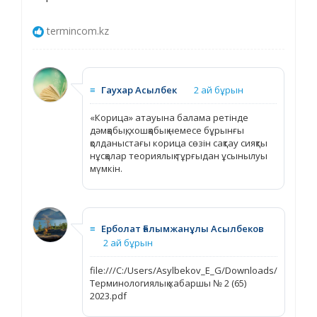
termincom.kz
≡
Гаухар Асылбек
2 ай бұрын
«Корица» атауына балама ретінде
дәмқабық, хошқабық немесе бұрынғы
қолданыстағы корица сөзін сақтау сияқты
нұсқалар теориялық тұрғыдан ұсынылуы
мүмкін.
≡
Ерболат Ғалымжанұлы Асылбеков
2 ай бұрын
file:///C:/Users/Asylbekov_E_G/Downloads/
Терминологиялық хабаршы № 2 (65)
2023.pdf