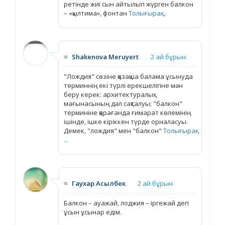
ретінде жиі сын айтылып жүрген балкон
– «қылтима», фонтан
Толығырақ ...
≡
Shakenova Meruyert
2 ай бұрын
"Лождия" сөзіне қазақша балама ұсынуда
терминнің екі түрлі ерекшелігіне мән
беру керек: архитектуралық
мағынасының дәл сақталуы; "балкон"
терминіне қарағанда ғимарат көлемінің
ішінде, ішке кіріккен түрде орналасуы.
Демек, "лождия" мен "балкон"
Толығырақ
...
≡
Гаухар Асылбек
2 ай бұрын
Балкон – ауажай, лоджия – іргежай деп
ұсын ұсынар едім.