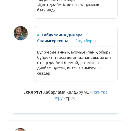
«Қант диабеті» де осы заңдылыққа
бағынады.
≡
Габдуллина Динара
Салимгереевна
3 күн бұрын
Бұл жерде қанның ауруы,өкпенің обыры,
бүйректің тасы деген мағынады, ал қант
(-тың) диабеті болмайды негізгі сөз
диабет , қантты, қантсыз анықтаушы
сөздер
Ескерту!
Хабарлама қалдыру үшін
сайтқа
кіру
керек.