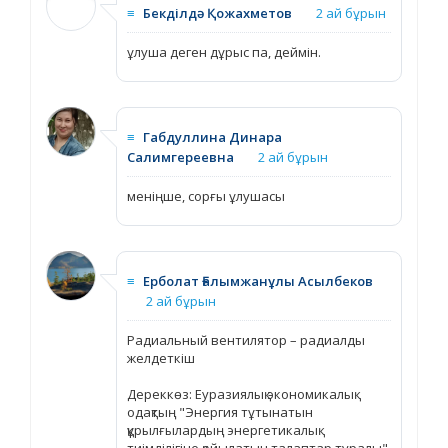
≡
Бекділдә Қожахметов
2 ай бұрын
ұлуша деген дұрыс па, деймін.
≡
Габдуллина Динара
Салимгереевна
2 ай бұрын
меніңше, сорғы ұлушасы
≡
Ерболат Ғалымжанұлы Асылбеков
2 ай бұрын
Радиальный вентилятор – радиалды
желдеткіш
Дереккөз: Еуразиялық экономикалық
одақтың "Энергия тұтынатын
құрылғылардың энергетикалық
тиімділігіне қойылатын талаптар туралы"