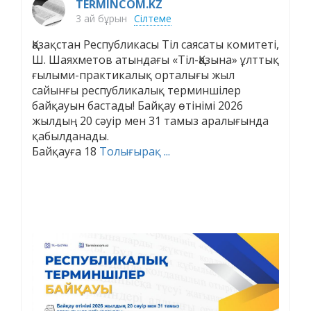
TERMINCOM.KZ
3 ай бұрын
Сілтеме
Қазақстан Республикасы Тіл саясаты комитеті,
Ш. Шаяхметов атындағы «Тіл-Қазына» ұлттық
ғылыми-практикалық орталығы жыл
сайынғы республикалық терминшілер
байқауын бастады! Байқау өтінімі 2026
жылдың 20 сәуір мен 31 тамыз аралығында
қабылданады.
Байқауға 18
Толығырақ ...