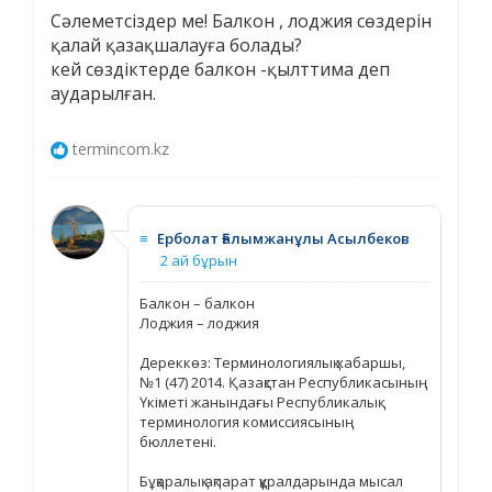
Cәлеметсіздер ме! Балкон , лоджия сөздерін
қалай қазақшалауға болады?
кей сөздіктерде балкон -қылттима деп
аударылған.
termincom.kz
≡
Ерболат Ғалымжанұлы Асылбеков
2 ай бұрын
Балкон – балкон
Лоджия – лоджия
Дереккөз: Терминологиялық хабаршы,
№1 (47) 2014. Қазақстан Республикасының
Үкіметі жанындағы Республикалық
терминология комиссиясының
бюллетені.
Бұқаралық ақпарат құралдарында мысал