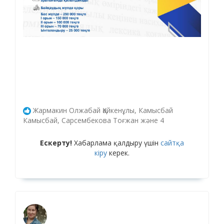
Жармакин Олжабай Қайкенұлы, Камысбай
Камысбай, Сарсембекова Тоғжан және 4
Ескерту!
Хабарлама қалдыру үшін
сайтқа
кіру
керек.