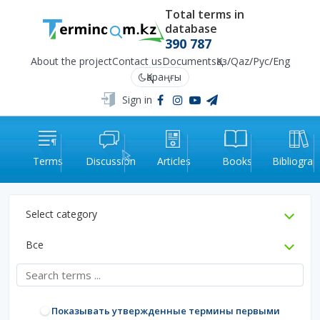
Total terms in
database
390 787
About the project
Contact us
Documents
Қаз
/
Qaz
/
Рус
/
Eng
Қараңғы
Sign in
Terms
Discussion
Articles
Books
Bibliograp
Select category
Все
Показывать утвержденные термины первыми