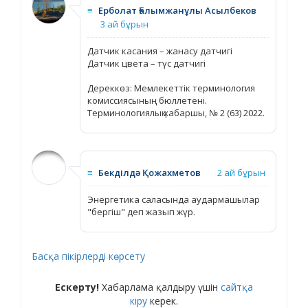
≡
Ерболат Ғалымжанұлы Асылбеков
3 ай бұрын
Датчик касания – жанасу датчигі
Датчик цвета – түс датчигі
Дереккөз: Мемлекеттік терминология
комиссиясының бюллетені.
Терминологиялық хабаршы, № 2 (63) 2022.
≡
Бекділдә Қожахметов
2 ай бұрын
Энергетика саласында аудармашылар
"бергіш" деп жазып жүр.
Басқа пікірлерді көрсету
Ескерту!
Хабарлама қалдыру үшін
сайтқа
кіру
керек.