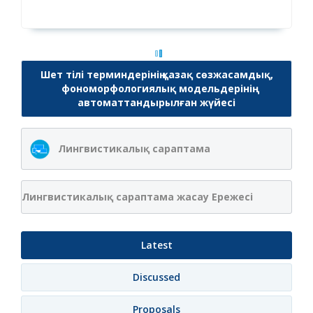
Шет тілі терминдерінің қазақ сөзжасамдық,
фономорфологиялық модельдерінің
автоматтандырылған жүйесі
Лингвистикалық сараптама
Лингвистикалық сараптама жасау Ережесі
Latest
Discussed
Proposals