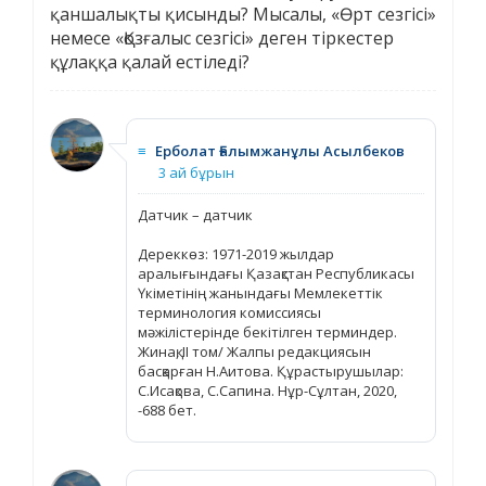
қаншалықты қисынды? Мысалы, «Өрт сезгісі»
немесе «Қозғалыс сезгісі» деген тіркестер
құлаққа қалай естіледі?
≡
Ерболат Ғалымжанұлы Асылбеков
3 ай бұрын
Датчик – датчик
Дереккөз: 1971-2019 жылдар
аралығындағы Қазақстан Республикасы
Үкіметінің жанындағы Мемлекеттік
терминология комиссиясы
мәжілістерінде бекітілген терминдер.
Жинақ, ІІ том/ Жалпы редакциясын
басқарған Н.Аитова. Құрастырушылар:
С.Исақова, С.Сапина. Нұр-Сұлтан, 2020,
-688 бет.