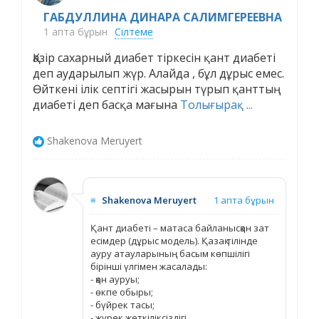
ГАБДУЛЛИНА ДИНАРА САЛИМГЕРЕЕВНА
1 апта бұрын
Сілтеме
Қазір сахарный диабет тіркесін қант диабеті
деп аударылып жүр. Алайда , бұл дұрыс емес.
Өйткені ілік септігі жасырын түрып қанттың
диабеті деп басқа мағына
Толығырақ ...
Shakenova Meruyert
≡
Shakenova Meruyert
1 апта бұрын
Қант диабеті – матаса байланысқан зат
есімдер (дұрыс модель). Қазақ тілінде
ауру атауларының басым көпшілігі
бірінші үлгімен жасалады:
- қан ауруы;
- өкпе обыры;
- бүйрек тасы;
- жүрек жеткіліксіздігі.