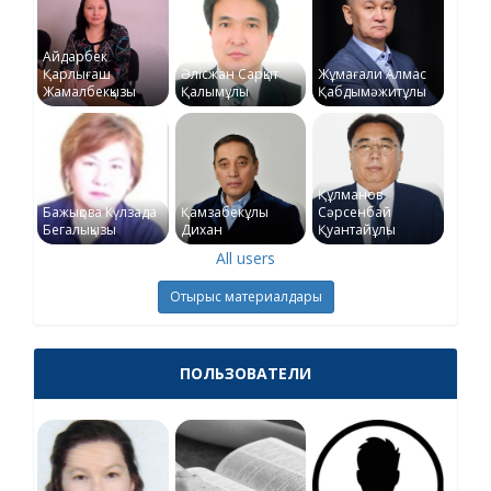
Айдарбек
Қарлығаш
Әлісжан Сарқыт
Жұмағали Алмас
Жамалбекқызы
Қалымұлы
Қабдымәжитұлы
Құлманов
Бажықова Күлзада
Қамзабекұлы
Сәрсенбай
Бегалықызы
Дихан
Қуантайұлы
All users
Отырыс материалдары
ПОЛЬЗОВАТЕЛИ