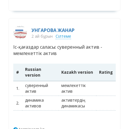
УНГАРОВА ЖАНАР
2 ай бұрын
Сілтеме
Іс-қағаздар саласы: суверенный актив -
мемлекеттік актив
Russian
#
Kazakh version
Rating
version
суверенный
мемлекеттік
1.
актив
актив
динамика
активтердің
2.
активов
динамикасы