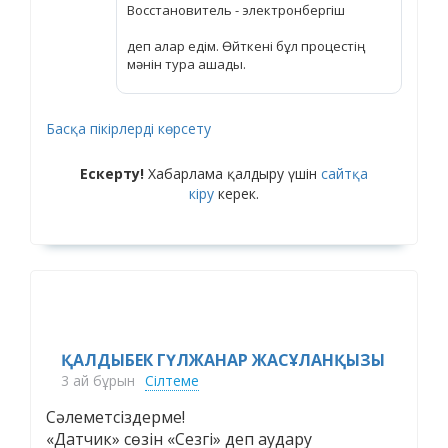
Восстановитель - электронбергіш
деп алар едім. Өйткені бұл процестің
мәнін тура ашады.
Басқа пікірлерді көрсету
Ескерту!
Хабарлама қалдыру үшін
сайтқа
кіру
керек.
ҚАЛДЫБЕК ГҮЛЖАНАР ЖАСҰЛАНҚЫЗЫ
3 ай бұрын
Сілтеме
Сәлеметсіздерме!
«Датчик» сөзін «Сезгі» деп аудару