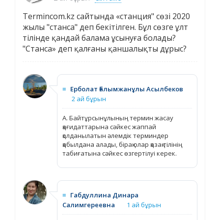
Termincom.kz сайтында «станция" сөзі 2020
жылы "станса" деп бекітілген. Бұл сөзге ұлт
тілінде қандай балама ұсынуға болады?
"Станса» деп қалғаны қаншалықты дұрыс?
≡
Ерболат Ғалымжанұлы Асылбеков
2 ай бұрын
А. Байтұрсынұлының термин жасау
қағидаттарына сәйкес жаппай
қолданылатын әлемдік терминдер
қабылдана алады, бірақ олар қазақ тілінің
табиғатына сәйкес өзгертілуі керек.
≡
Габдуллина Динара
Салимгереевна
1 ай бұрын