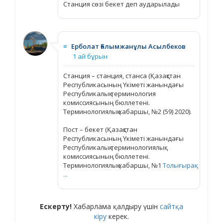
Станция сөзі бекет деп аударылады
≡
Ерболат Ғалымжанұлы Асылбеков
1 ай бұрын
Станция – станция, станса (Қазақстан
Республикасының Үкіметі жанындағы
Республикалық терминология
комиссиясының бюллетені.
Терминологиялық хабаршы, №2 (59) 2020).
Пост – бекет (Қазақстан
Республикасының Үкіметі жанындағы
Республикалық терминологиялық
комиссиясының бюллетені.
Терминологиялық хабаршы, №1
Толығырақ
...
Ескерту!
Хабарлама қалдыру үшін
сайтқа
кіру
керек.