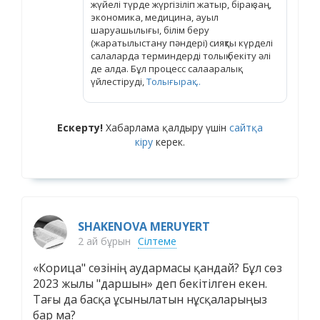
жүйелі түрде жүргізіліп жатыр, бірақ заң,
экономика, медицина, ауыл
шаруашылығы, білім беру
(жаратылыстану пәндері) сияқты күрделі
салаларда терминдерді толық бекіту әлі
де алда. Бұл процесс салааралық
үйлестіруді,
Толығырақ ...
Ескерту!
Хабарлама қалдыру үшін
сайтқа
кіру
керек.
SHAKENOVA MERUYERT
2 ай бұрын
Сілтеме
«Корица" сөзінің аудармасы қандай? Бұл сөз
2023 жылы "даршын» деп бекітілген екен.
Тағы да басқа ұсынылатын нұсқаларыңыз
бар ма?