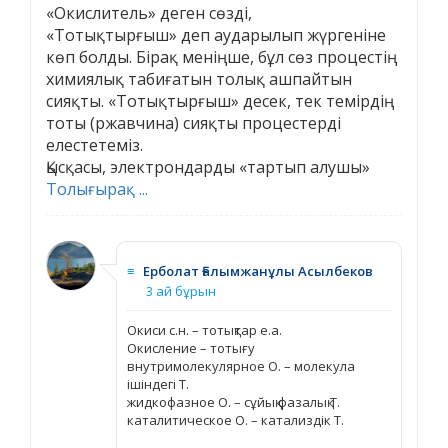
«Окислитель» деген сөзді,
«Тотықтырғыш» деп аударылып жүргеніне
көп болды. Бірақ меніңше, бұл сөз процестің
химиялық табиғатын толық ашпайтын
сияқты. «Тотықтырғыш» десек, тек темірдің
тоты (ржавчина) сияқты процестерді
елестетеміз.
Қысқасы, электрондарды «тартып алушы»
Толығырақ ...
≡
Ерболат Ғалымжанұлы Асылбеков
3 ай бұрын
Окиси с.н. – тотықтар е.а.
Окисление – тотығу
внутримолекулярное О. – молекула
ішіндегі Т.
жидкофазное О. – сұйық фазалық Т.
каталитическое О. – катализдік Т.