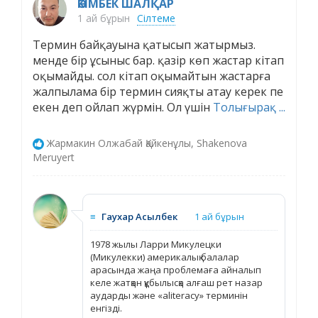
ӘКІМБЕК ШАЛҚАР
1 ай бұрын
Сілтеме
Термин байқауына қатысып жатырмыз.
менде бір ұсыныс бар. қазір көп жастар кітап
оқымайды. сол кітап оқымайтын жастарға
жалпылама бір термин сияқты атау керек пе
екен деп ойлап жүрмін. Ол үшін
Толығырақ ...
Жармакин Олжабай Қайкенұлы, Shakenova
Meruyert
≡
Гаухар Асылбек
1 ай бұрын
1978 жылы Ларри Микулецки
(Микулекки) америкалық балалар
арасында жаңа проблемаға айналып
келе жатқан құбылысқа алғаш рет назар
аударды және «aliteracy» терминін
енгізді.