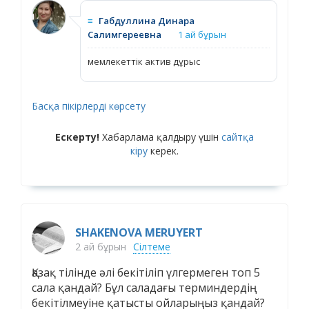
≡
Габдуллина Динара
Салимгереевна
1 ай бұрын
мемлекеттік актив дұрыс
Басқа пікірлерді көрсету
Ескерту!
Хабарлама қалдыру үшін
сайтқа
кіру
керек.
SHAKENOVA MERUYERT
2 ай бұрын
Сілтеме
Қазақ тілінде әлі бекітіліп үлгермеген топ 5
сала қандай? Бұл саладағы терминдердің
бекітілмеуіне қатысты ойларыңыз қандай?