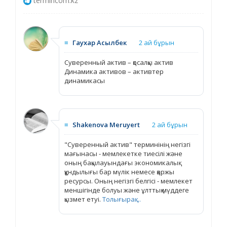
termincom.kz
≡
Гаухар Асылбек
2 ай бұрын
Суверенный актив – қосалқы актив
Динамика активов – активтер
динамикасы
≡
Shakenova Meruyert
2 ай бұрын
"Суверенный актив" терминінің негізгі
мағынасы - мемлекетке тиесілі және
оның бақылауындағы экономикалық
құндылығы бар мүлік немесе қаржы
ресурсы. Оның негізгі белгісі - мемлекет
меншігінде болуы және ұлттық мүддеге
қызмет етуі.
Толығырақ ...