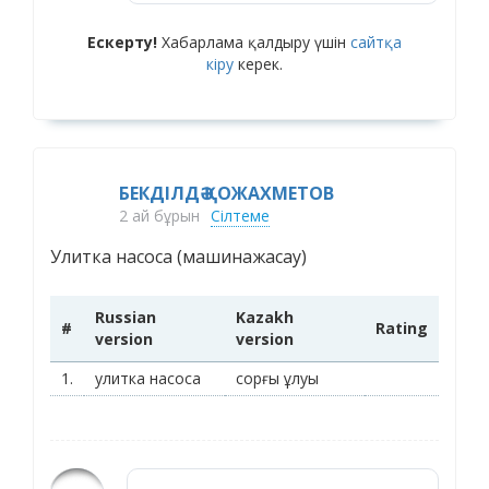
Ескерту!
Хабарлама қалдыру үшін
сайтқа
кіру
керек.
БЕКДІЛДӘ ҚОЖАХМЕТОВ
2 ай бұрын
Сілтеме
Улитка насоса (машинажасау)
Russian
Kazakh
#
Rating
version
version
1.
улитка насоса
сорғы ұлуы