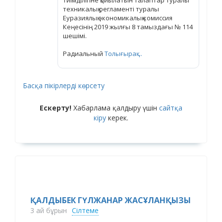
техникалық регламенті туралы
Еуразиялық экономикалық комиссия
Кеңесінің 2019 жылғы 8 тамыздағы № 114
шешімі.
Радиальный
Толығырақ ...
Басқа пікірлерді көрсету
Ескерту!
Хабарлама қалдыру үшін
сайтқа
кіру
керек.
ҚАЛДЫБЕК ГҮЛЖАНАР ЖАСҰЛАНҚЫЗЫ
3 ай бұрын
Сілтеме