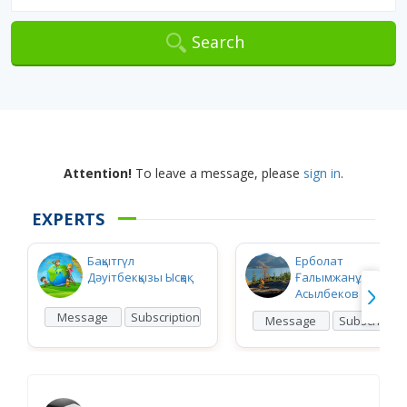
Search
Attention!
To leave a message, please
sign in
.
EXPERTS
Бақытгүл
Ерболат
Дәуітбекқызы Ысқақ
Ғалымжанұлы
Асылбеков
Message
Subscription
Message
Subscriptio