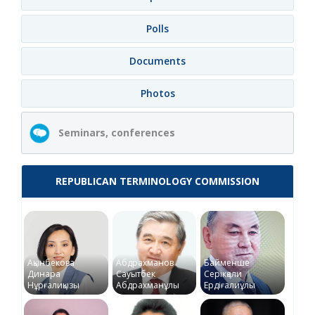
Polls
Documents
Photos
Seminars, conferences
REPUBLICAN TERMINOLOGY COMMISSION
Ақынбекова
Абдрахманов
Байменше
Динара
Сауытбек
Серікқали
Нұрғалиқызы
Абдрахманұлы
Ердіғалиұлы