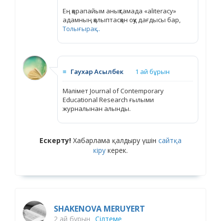
Ең қарапайым анықтамада «aliteracy»
адамның қалыптасқан оқу дағдысы бар,
Толығырақ ...
≡
Гаухар Асылбек
1 ай бұрын
Мәлімет Journal of Contemporary
Educational Research ғылыми
журналынан алынды.
Ескерту!
Хабарлама қалдыру үшін
сайтқа
кіру
керек.
SHAKENOVA MERUYERT
2 ай бұрын
Сілтеме