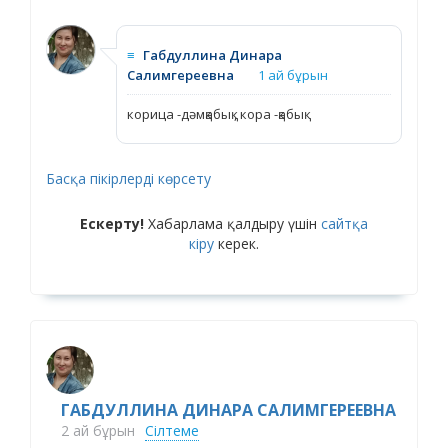
≡
Габдуллина Динара
Салимгереевна
1 ай бұрын
корица -дәмқабық , кора -қабық
Басқа пікірлерді көрсету
Ескерту!
Хабарлама қалдыру үшін
сайтқа
кіру
керек.
ГАБДУЛЛИНА ДИНАРА САЛИМГЕРЕЕВНА
2 ай бұрын
Сілтеме