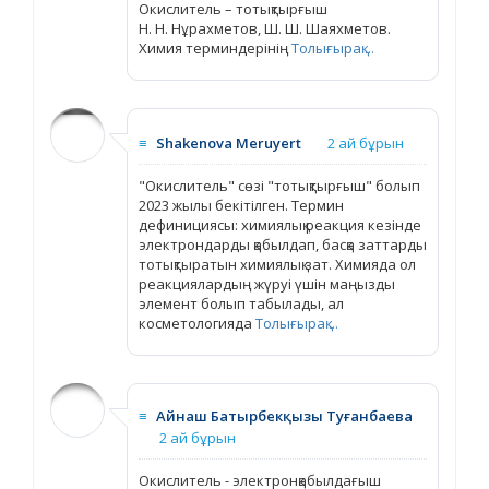
Окислитель – тотықтырғыш
Н. Н. Нұрахметов, Ш. Ш. Шаяхметов.
Химия терминдерінің
Толығырақ ...
≡
Shakenova Meruyert
2 ай бұрын
"Окислитель" сөзі "тотықтырғыш" болып
2023 жылы бекітілген. Термин
дефинициясы: химиялық реакция кезінде
электрондарды қабылдап, басқа заттарды
тотықтыратын химиялық зат. Химияда ол
реакциялардың жүруі үшін маңызды
элемент болып табылады, ал
косметологияда
Толығырақ ...
≡
Айнаш Батырбекқызы Туғанбаева
2 ай бұрын
Окислитель - электронқабылдағыш