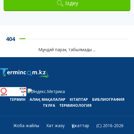
Іздеу
404
Мұндай парақ табылмады ...
ТЕРМИН
АЛАҢ
МАҚАЛАЛАР
КІТАПТАР
БИБЛИОГРАФИЯ
ТҰЛҒА
ТЕРМИНОЛОГИЯ
Жоба жайлы
Хат жазу
Құжаттар
(C) 2016-2026