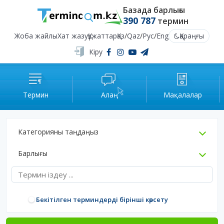
Базада барлығы
390 787
термин
Жоба жайлы
Хат жазу
Құжаттар
Қаз
/
Qaz
/
Рус
/
Eng
Қараңғы
Кіру
Термин
Алаң
Мақалалар
Категорияны таңдаңыз
Барлығы
Бекітілген терминдерді бірінші көрсету