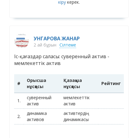
кіру
керек.
УНГАРОВА ЖАНАР
2 ай бұрын
Сілтеме
Іс-қағаздар саласы: суверенный актив -
мемлекеттік актив
Орысша
Қазақша
#
Рейтинг
нұсқасы
нұсқасы
суверенный
мемлекеттік
1.
актив
актив
динамика
активтердің
2.
активов
динамикасы