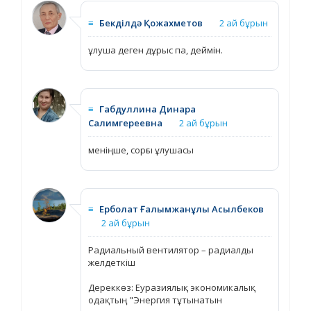
≡
Бекділдә Қожахметов
2 ай бұрын
ұлуша деген дұрыс па, деймін.
≡
Габдуллина Динара
Салимгереевна
2 ай бұрын
меніңше, сорғы ұлушасы
≡
Ерболат Ғалымжанұлы Асылбеков
2 ай бұрын
Радиальный вентилятор – радиалды
желдеткіш
Дереккөз: Еуразиялық экономикалық
одақтың "Энергия тұтынатын