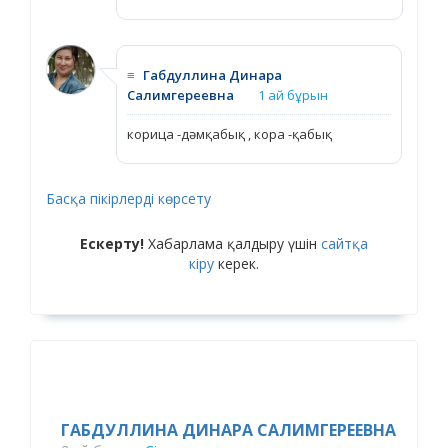
≡
Габдуллина Динара
Салимгереевна
1 ай бұрын
корица -дәмқабық , кора -қабық
Басқа пікірлерді көрсету
Ескерту!
Хабарлама қалдыру үшін
сайтқа
кіру
керек.
ГАБДУЛЛИНА ДИНАРА САЛИМГЕРЕЕВНА