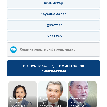
Ұсыныстар
Сауалнамалар
Құжаттар
Суреттер
Семинарлар, конференциялар
РЕСПУБЛИКАЛЫҚ ТЕРМИНОЛОГИЯ
КОМИССИЯСЫ
Ақынбекова
Абдрахманов
Байменше
Динара
Сауытбек
Серікқали
Нұрғалиқызы
Абдрахманұлы
Ердіғалиұлы