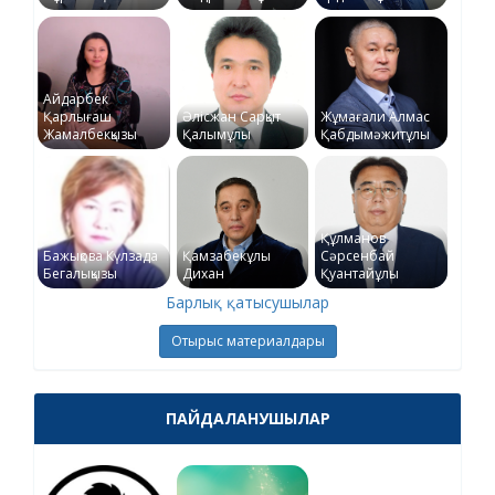
Айдарбек
Қарлығаш
Әлісжан Сарқыт
Жұмағали Алмас
Жамалбекқызы
Қалымұлы
Қабдымәжитұлы
Құлманов
Бажықова Күлзада
Қамзабекұлы
Сәрсенбай
Бегалықызы
Дихан
Қуантайұлы
Барлық қатысушылар
Отырыс материалдары
ПАЙДАЛАНУШЫЛАР