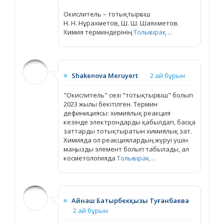
Окислитель – тотықтырғыш
Н. Н. Нұрахметов, Ш. Ш. Шаяхметов.
Химия терминдерінің
Толығырақ ...
≡
Shakenova Meruyert
2 ай бұрын
"Окислитель" сөзі "тотықтырғыш" болып
2023 жылы бекітілген. Термин
дефинициясы: химиялық реакция
кезінде электрондарды қабылдап, басқа
заттарды тотықтыратын химиялық зат.
Химияда ол реакциялардың жүруі үшін
маңызды элемент болып табылады, ал
косметологияда
Толығырақ ...
≡
Айнаш Батырбекқызы Туғанбаева
2 ай бұрын