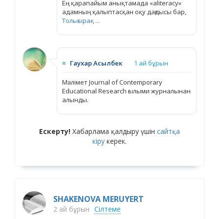
Ең қарапайым анықтамада «aliteracy»
адамның қалыптасқан оқу дағдысы бар,
Толығырақ ...
≡
Гаухар Асылбек
1 ай бұрын
Мәлімет Journal of Contemporary
Educational Research ғылыми журналынан
алынды.
Ескерту!
Хабарлама қалдыру үшін
сайтқа
кіру
керек.
SHAKENOVA MERUYERT
2 ай бұрын
Сілтеме