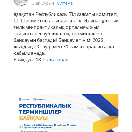
3 ай бұрын
Сілтеме
Қазақстан Республикасы Тіл саясаты комитеті,
Ш. Шаяхметов атындағы «Тіл-Қазына» ұлттық
ғылыми-практикалық орталығы жыл
сайынғы республикалық терминшілер
байқауын бастады! Байқау өтінімі 2026
жылдың 20 сәуір мен 31 тамыз аралығында
қабылданады.
Байқауға 18
Толығырақ ...