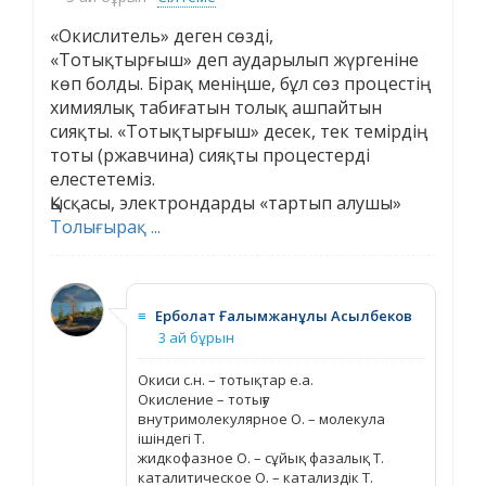
«Окислитель» деген сөзді,
«Тотықтырғыш» деп аударылып жүргеніне
көп болды. Бірақ меніңше, бұл сөз процестің
химиялық табиғатын толық ашпайтын
сияқты. «Тотықтырғыш» десек, тек темірдің
тоты (ржавчина) сияқты процестерді
елестетеміз.
Қысқасы, электрондарды «тартып алушы»
Толығырақ ...
≡
Ерболат Ғалымжанұлы Асылбеков
3 ай бұрын
Окиси с.н. – тотықтар е.а.
Окисление – тотығу
внутримолекулярное О. – молекула
ішіндегі Т.
жидкофазное О. – сұйық фазалық Т.
каталитическое О. – катализдік Т.