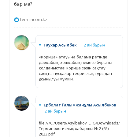
бар ма?
termincom.kz
≡
Гаухар Асылбек
2 ай бұрын
«Корица» атауына балама ретінде
дәмқабық, хошқабық немесе бұрынғы
қолданыстағы корица сөзін сақтау
сияқты нұсқалар теориялық тұрғыдан
ұсынылуы мүмкін.
≡
Ерболат Ғалымжанұлы Асылбеков
2 ай бұрын
file:///C:/Users/Asylbekov_E_G/Downloads/
Терминологиялық хабаршы № 2 (65)
2023.pdf