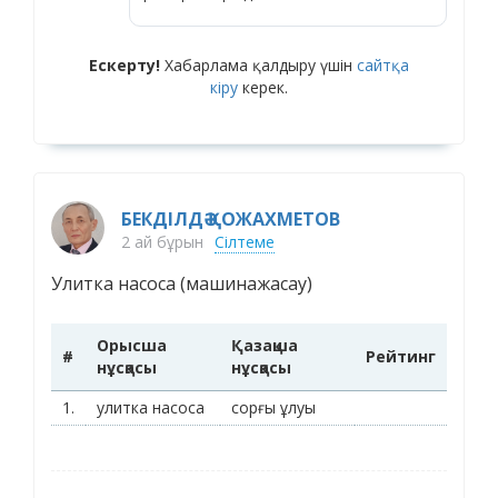
Ескерту!
Хабарлама қалдыру үшін
сайтқа
кіру
керек.
БЕКДІЛДӘ ҚОЖАХМЕТОВ
2 ай бұрын
Сілтеме
Улитка насоса (машинажасау)
Орысша
Қазақша
#
Рейтинг
нұсқасы
нұсқасы
1.
улитка насоса
сорғы ұлуы