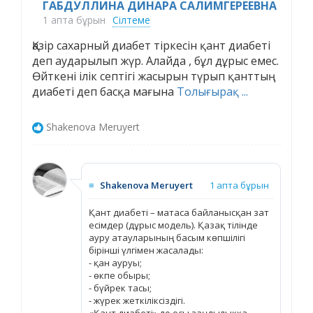
ГАБДУЛЛИНА ДИНАРА САЛИМГЕРЕЕВНА
1 апта бұрын
Сілтеме
Қазір сахарный диабет тіркесін қант диабеті
деп аударылып жүр. Алайда , бұл дұрыс емес.
Өйткені ілік септігі жасырын түрып қанттың
диабеті деп басқа мағына
Толығырақ ...
Shakenova Meruyert
≡
Shakenova Meruyert
1 апта бұрын
Қант диабеті – матаса байланысқан зат
есімдер (дұрыс модель). Қазақ тілінде
ауру атауларының басым көпшілігі
бірінші үлгімен жасалады:
- қан ауруы;
- өкпе обыры;
- бүйрек тасы;
- жүрек жеткіліксіздігі.
«Қант диабеті» де осы заңдылыққа