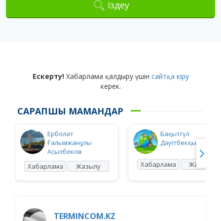
Іздеу
Ескерту!
Хабарлама қалдыру үшін
сайтқа кіру
керек.
САРАПШЫ МАМАНДАР
Ерболат
Бақытгүл
Ғалымжанұлы
Дәуітбекқызы Ысқ
Асылбеков
Хабарлама
Жазылу
Хабарлама
Жазылу
TERMINCOM.KZ