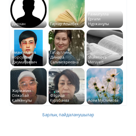
Рахматулла
Ерғали
Дархан
Гаухар Асылбек
Нұржанұлы
Амангелдиев
Габдуллина
Норсултан
Динара
Shakenova
Джумабаевич
Салимгереевна
Meruyert
Жармакин
Олжабай
Фарида
Қайкенұлы
Курабаева
Асем Муслимова
Барлық пайдаланушылар