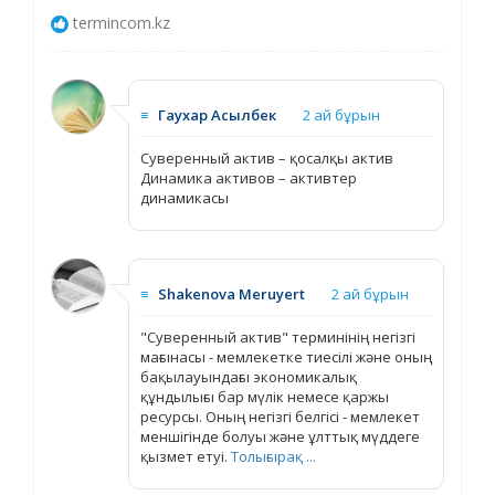
termincom.kz
≡
Гаухар Асылбек
2 ай бұрын
Суверенный актив – қосалқы актив
Динамика активов – активтер
динамикасы
≡
Shakenova Meruyert
2 ай бұрын
"Суверенный актив" терминінің негізгі
мағынасы - мемлекетке тиесілі және оның
бақылауындағы экономикалық
құндылығы бар мүлік немесе қаржы
ресурсы. Оның негізгі белгісі - мемлекет
меншігінде болуы және ұлттық мүддеге
қызмет етуі.
Толығырақ ...