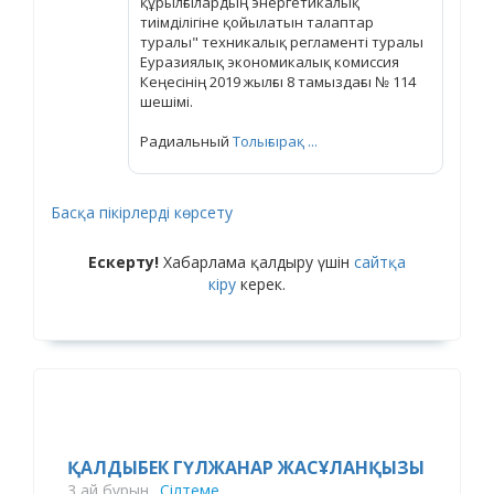
құрылғылардың энергетикалық
тиімділігіне қойылатын талаптар
туралы" техникалық регламенті туралы
Еуразиялық экономикалық комиссия
Кеңесінің 2019 жылғы 8 тамыздағы № 114
шешімі.
Радиальный
Толығырақ ...
Басқа пікірлерді көрсету
Ескерту!
Хабарлама қалдыру үшін
сайтқа
кіру
керек.
ҚАЛДЫБЕК ГҮЛЖАНАР ЖАСҰЛАНҚЫЗЫ
3 ай бұрын
Сілтеме