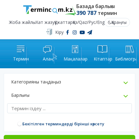
Базада барлығы
390 787
термин
Жоба жайлы
Хат жазу
Құжаттар
Қаз
/
Qaz
/
Рус
/
Eng
Қараңғы
Кіру
Термин
Алаң
Мақалалар
Кітаптар
Библиогра
Категорияны таңдаңыз
Барлығы
Бекітілген терминдерді бірінші көрсету