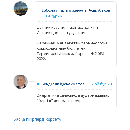
≡
Ерболат Ғалымжанұлы Асылбеков
3 ай бұрын
Датчик касания – жанасу датчигі
Датчик цвета – түс датчигі
Дереккөз: Мемлекеттік терминология
комиссиясының бюллетені.
Терминологиялық хабаршы, № 2 (63)
2022.
≡
Бекділдә Қожахметов
2 ай бұрын
Энергетика саласында аудармашылар
"бергіш" деп жазып жүр.
Басқа пікірлерді көрсету