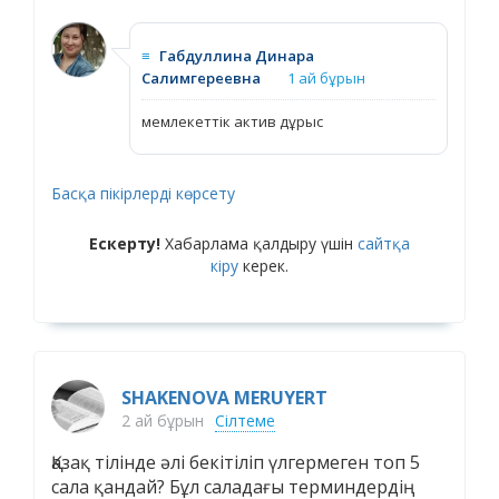
≡
Габдуллина Динара
Салимгереевна
1 ай бұрын
мемлекеттік актив дұрыс
Басқа пікірлерді көрсету
Ескерту!
Хабарлама қалдыру үшін
сайтқа
кіру
керек.
SHAKENOVA MERUYERT
2 ай бұрын
Сілтеме
Қазақ тілінде әлі бекітіліп үлгермеген топ 5
сала қандай? Бұл саладағы терминдердің