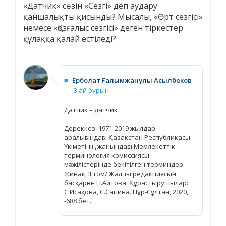
«Датчик» сөзін «Сезгі» деп аудару
қаншалықты қисынды? Мысалы, «Өрт сезгісі»
немесе «Қозғалыс сезгісі» деген тіркестер
құлаққа қалай естіледі?
≡
Ерболат Ғалымжанұлы Асылбеков
3 ай бұрын
Датчик – датчик
Дереккөз: 1971-2019 жылдар
аралығындағы Қазақстан Республикасы
Үкіметінің жанындағы Мемлекеттік
терминология комиссиясы
мәжілістерінде бекітілген терминдер.
Жинақ, ІІ том/ Жалпы редакциясын
басқарған Н.Аитова. Құрастырушылар:
С.Исақова, С.Сапина. Нұр-Сұлтан, 2020,
-688 бет.