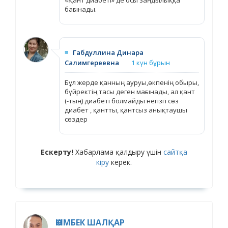
бағынады.
≡
Габдуллина Динара
Салимгереевна
1 күн бұрын
Бұл жерде қанның ауруы,өкпенің обыры,
бүйректің тасы деген мағынады, ал қант
(-тың) диабеті болмайды негізгі сөз
диабет , қантты, қантсыз анықтаушы
сөздер
Ескерту!
Хабарлама қалдыру үшін
сайтқа
кіру
керек.
ӘКІМБЕК ШАЛҚАР