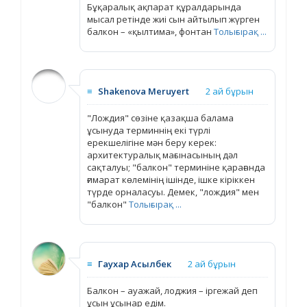
Бұқаралық ақпарат құралдарында
мысал ретінде жиі сын айтылып жүрген
балкон – «қылтима», фонтан
Толығырақ ...
≡
Shakenova Meruyert
2 ай бұрын
"Лождия" сөзіне қазақша балама
ұсынуда терминнің екі түрлі
ерекшелігіне мән беру керек:
архитектуралық мағынасының дәл
сақталуы; "балкон" терминіне қарағанда
ғимарат көлемінің ішінде, ішке кіріккен
түрде орналасуы. Демек, "лождия" мен
"балкон"
Толығырақ ...
≡
Гаухар Асылбек
2 ай бұрын
Балкон – ауажай, лоджия – іргежай деп
ұсын ұсынар едім.