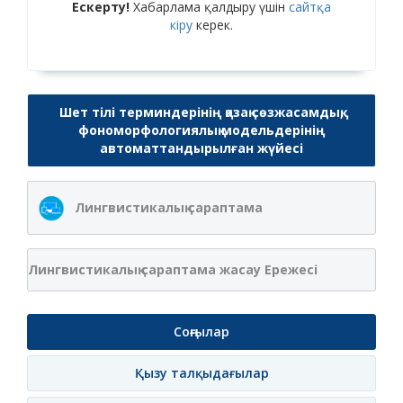
Ескерту!
Хабарлама қалдыру үшін
сайтқа
кіру
керек.
Шет тілі терминдерінің қазақ сөзжасамдық,
фономорфологиялық модельдерінің
автоматтандырылған жүйесі
Лингвистикалық сараптама
Лингвистикалық сараптама жасау Ережесі
Соңғылар
Қызу талқыдағылар