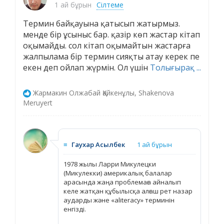
1 ай бұрын
Сілтеме
Термин байқауына қатысып жатырмыз.
менде бір ұсыныс бар. қазір көп жастар кітап
оқымайды. сол кітап оқымайтын жастарға
жалпылама бір термин сияқты атау керек пе
екен деп ойлап жүрмін. Ол үшін
Толығырақ ...
Жармакин Олжабай Қайкенұлы, Shakenova
Meruyert
≡
Гаухар Асылбек
1 ай бұрын
1978 жылы Ларри Микулецки
(Микулекки) америкалық балалар
арасында жаңа проблемаға айналып
келе жатқан құбылысқа алғаш рет назар
аударды және «aliteracy» терминін
енгізді.