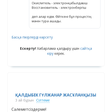
Окислитель - электронқабылдағыш
Восстановитель - электронбергіш
деп алар едім. Өйткені бұл процестің
мәнін тура ашады.
Басқа пікірлерді көрсету
Ескерту!
Хабарлама қалдыру үшін
сайтқа
кіру
керек.
ҚАЛДЫБЕК ГҮЛЖАНАР ЖАСҰЛАНҚЫЗЫ
3 ай бұрын
Сілтеме
Сәлеметсіздерме!