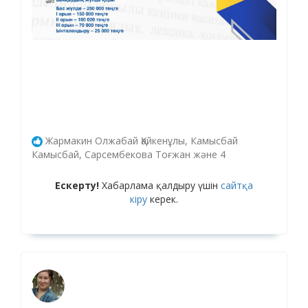
Жармакин Олжабай Қайкенұлы, Камысбай
Камысбай, Сарсембекова Тоғжан және 4
Ескерту!
Хабарлама қалдыру үшін
сайтқа
кіру
керек.