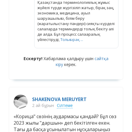
Қазақстанда терминологиялық жұмыс
жүйелі түрде жүргізіліп жатыр, бірақ заң,
экономика, медицина, ауыл
шаруашылығы, білім беру
(жаратылыстану пәндері) сияқты күрделі
салаларда терминдерді толық бекіту әлі
де алда. Бұл процесс салааралық
үйлестіруді,
Толығырақ ...
Ескерту!
Хабарлама қалдыру үшін
сайтқа
кіру
керек.
SHAKENOVA MERUYERT
2 ай бұрын
Сілтеме
«Корица" сөзінің аудармасы қандай? Бұл сөз
2023 жылы "даршын» деп бекітілген екен.
Тағы да басқа ұсынылатын нұсқаларыңыз