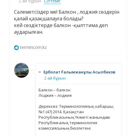
2 ай бұрын
Сілтеме
Cәлеметсіздер ме! Балкон , лоджия сөздерін
қалай қазақшалауға болады?
кей сөздіктерде балкон -қылттима деп
аударылған.
termincom.kz
≡
Ерболат Ғалымжанұлы Асылбеков
2 ай бұрын
Балкон – балкон
Лоджия – лоджия
Дереккөз: Терминологиялық хабаршы,
№1 (47) 2014. Қазақстан
Республикасының Үкіметі жанындағы
Республикалық терминология
комиссиясының бюллетені.