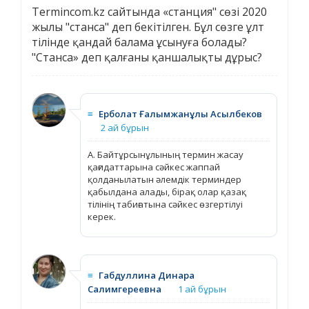
Termincom.kz сайтында «станция" сөзі 2020
жылы "станса" деп бекітілген. Бұл сөзге ұлт
тілінде қандай балама ұсынуға болады?
"Станса» деп қалғаны қаншалықты дұрыс?
≡
Ерболат Ғалымжанұлы Асылбеков
2 ай бұрын
А. Байтұрсынұлының термин жасау
қағидаттарына сәйкес жаппай
қолданылатын әлемдік терминдер
қабылдана алады, бірақ олар қазақ
тілінің табиғатына сәйкес өзгертілуі
керек.
≡
Габдуллина Динара
Салимгереевна
1 ай бұрын