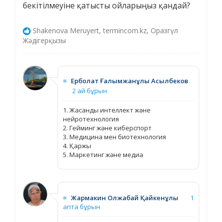
бекітілмеуіне қатысты ойларыңыз қандай?
Shakenova Meruyert, termincom.kz, Оразгүл
Жәдігерқызы
≡
Ерболат Ғалымжанұлы Асылбеков
2 ай бұрын
1. Жасанды интеллект және
нейротехнология
2. Гейминг және киберспорт
3. Медицина мен биотехнология
4. Қаржы
5. Маркетинг және медиа
≡
Жармакин Олжабай Қайкенұлы
1
апта бұрын