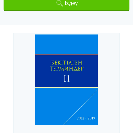
Іздеу