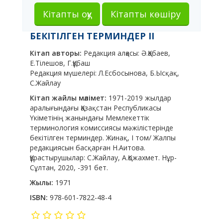
Кітапты оқу
Кітапты көшіру
БЕКІТІЛГЕН ТЕРМИНДЕР II
Кітап авторы:
Редакция алқасы:
Ә.Қабаев,
Е.Тілешов, Г.Құбаш
Редакция мүшелері:
Л.Есбосынова, Б.Ысқақ,
С.Жайлау
Кітап жайлы мәлімет:
1971-2019 жылдар
аралығындағы Қазақстан Республикасы
Үкіметінің жанындағы Мемлекеттік
терминология комиссиясы мәжілістерінде
бекітілген терминдер. Жинақ, І том/ Жалпы
редакциясын басқарған Н.Аитова.
Құрастырушылар: С.Жайлау, А.Қожахмет. Нұр-
Сұлтан, 2020, -391 бет.
Жылы:
1971
ISBN:
978-601-7822-48-4