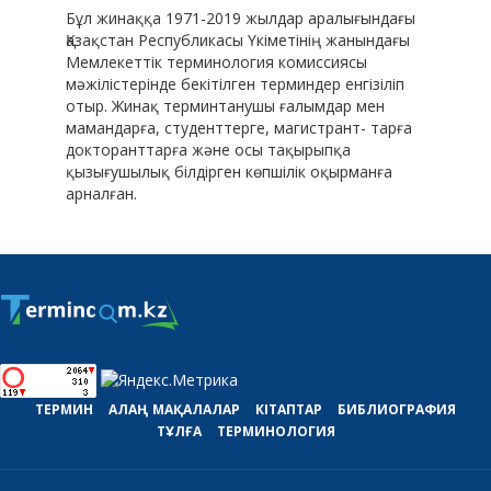
Бұл жинаққа 1971-2019 жылдар аралығындағы
Қазақстан Республикасы Үкіметінің жанындағы
Мемлекеттік терминология комиссиясы
мәжілістерінде бекітілген терминдер енгізіліп
отыр. Жинақ терминтанушы ғалымдар мен
мамандарға, студенттерге, магистрант- тарға
докторанттарға және осы тақырыпқа
қызығушылық білдірген көпшілік оқырманға
арналған.
ТЕРМИН
АЛАҢ
МАҚАЛАЛАР
КІТАПТАР
БИБЛИОГРАФИЯ
ТҰЛҒА
ТЕРМИНОЛОГИЯ