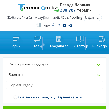
Базада барлығы
390 787
термин
Жоба жайлы
Хат жазу
Құжаттар
Қаз
/
Qaz
/
Рус
/
Eng
Қараңғы
Кіру
Термин
Алаң
Мақалалар
Кітаптар
Библиогра
Категорияны таңдаңыз
Барлығы
Бекітілген терминдерді бірінші көрсету