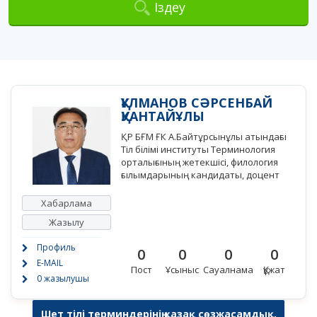
Іздеу
ҚҰЛМАНОВ СӘРСЕНБАЙ
ҚУАНТАЙҰЛЫ
ҚР БҒМ ҒК А.Байтұрсынұлы атындағы
Тіл білімі институты Терминология
орталығының жетекшісі, филология
ғылымдарының кандидаты, доцент
Хабарлама
Жазылу
Профиль
0
0
0
0
E-MAIL
Пост
Ұсыныс
Сауалнама
Құжат
0 жазылушы
Шет тілі терминдерінің қазақ сөзжасамдық,