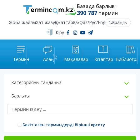
Базада барлығы
390 787
термин
Жоба жайлы
Хат жазу
Құжаттар
Қаз
/
Qaz
/
Рус
/
Eng
Қараңғы
Кіру
Термин
Алаң
Мақалалар
Кітаптар
Библиогра
Категорияны таңдаңыз
Барлығы
Бекітілген терминдерді бірінші көрсету