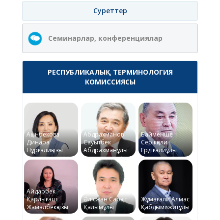
Суреттер
Семинарлар, конференциялар
РЕСПУБЛИКАЛЫҚ ТЕРМИНОЛОГИЯ
КОМИССИЯСЫ
Ақынбекова
Абдрахманов
Байменше
Динара
Сауытбек
Серікқали
Нұрғалиқызы
Абдрахманұлы
Ердіғалиұлы
Айдарбек
Қарлығаш
Әлісжан Сарқыт
Жұмағали Алмас
Жамалбекқызы
Қалымұлы
Қабдымәжитұлы