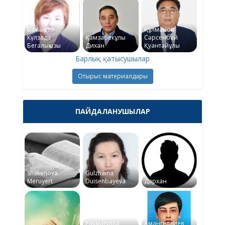
Бажықова
Құлманов
Күлзада
Қамзабекұлы
Сәрсенбай
Бегалықызы
Дихан
Қуантайұлы
Барлық қатысушылар
Отырыс материалдары
ПАЙДАЛАНУШЫЛАР
Shakenova
Gulzhaina
Meruyert
Duisenbayeva
Дархан
Рахматулла
Амангелдиев