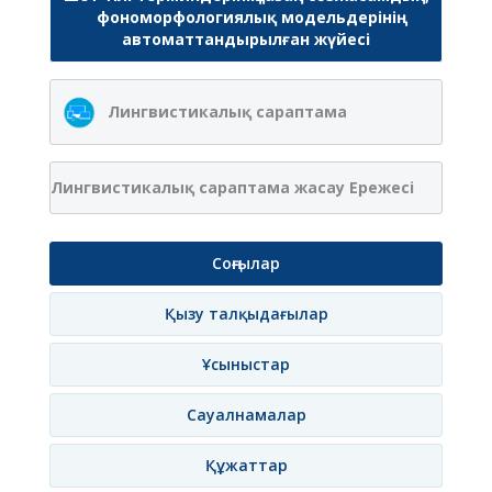
фономорфологиялық модельдерінің
автоматтандырылған жүйесі
Лингвистикалық сараптама
Лингвистикалық сараптама жасау Ережесі
Соңғылар
Қызу талқыдағылар
Ұсыныстар
Сауалнамалар
Құжаттар