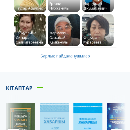
Ерғали
Норсултан
Гаухар Асылбек
Нұржанұлы
Джумабаевич
Габдуллина
Жармакин
Динара
Олжабай
Фарида
Салимгереевна
Қайкенұлы
Курабаева
Барлық пайдаланушылар
КІТАПТАР