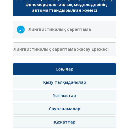
фономорфологиялық модельдерінің
автоматтандырылған жүйесі
Лингвистикалық сараптама
Лингвистикалық сараптама жасау Ережесі
Соңғылар
Қызу талқыдағылар
Ұсыныстар
Сауалнамалар
Құжаттар