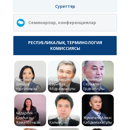
Суреттер
Семинарлар, конференциялар
РЕСПУБЛИКАЛЫҚ ТЕРМИНОЛОГИЯ
КОМИССИЯСЫ
Ақынбекова
Абдрахманов
Байменше
Динара
Сауытбек
Серікқали
Нұрғалиқызы
Абдрахманұлы
Ердіғалиұлы
Айдарбек
Қарлығаш
Әлісжан Сарқыт
Жұмағали Алмас
Жамалбекқызы
Қалымұлы
Қабдымәжитұлы