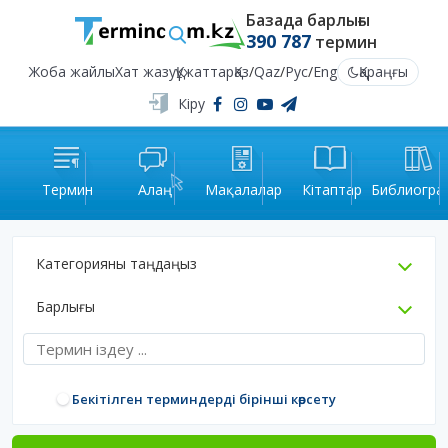
Базада барлығы
390 787
термин
Жоба жайлы
Хат жазу
Құжаттар
Қаз
/
Qaz
/
Рус
/
Eng
Қараңғы
Кіру
Термин
Алаң
Мақалалар
Кітаптар
Библиогра
Категорияны таңдаңыз
Барлығы
Бекітілген терминдерді бірінші көрсету