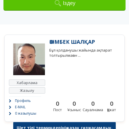
Іздеу
ӘКІМБЕК ШАЛҚАР
Бұл қолданушы жайында ақпарат
толтырылмаған ...
Хабарлама
Жазылу
Профиль
0
0
0
0
E-MAIL
Пост
Ұсыныс
Сауалнама
Құжат
0 жазылушы
Шет тілі терминдерінің қазақ сөзжасамдық,