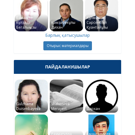
Бажықова
Құлманов
Күлзада
Қамзабекұлы
Сәрсенбай
Бегалықызы
Дихан
Қуантайұлы
Барлық қатысушылар
Отырыс материалдары
ПАЙДАЛАНУШЫЛАР
Gulzhaina
Shakenova
Duisenbayeva
Meruyert
Дархан
Рахматулла
Амангелдиев