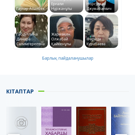
Ерғали
Норсултан
Гаухар Асылбек
Нұржанұлы
Джумабаевич
Габдуллина
Жармакин
Динара
Олжабай
Фарида
Салимгереевна
Қайкенұлы
Курабаева
Барлық пайдаланушылар
КІТАПТАР