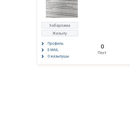
Хабарлама
Жазылу
Профиль
0
E-MAIL
Пост
0 жазылушы