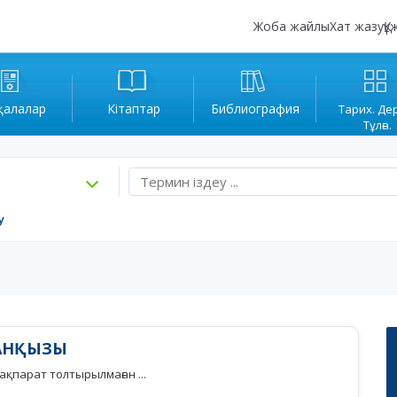
Жоба жайлы
Хат жазу
Құ
қалалар
Кітаптар
Библиография
Тарих. Де
Тұлға.
у
ХАНҚЫЗЫ
қпарат толтырылмаған ...