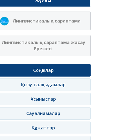
жүйесі
Лингвистикалық сараптама
Лингвистикалық сараптама жасау
Ережесі
Соңғылар
Қызу талқыдағылар
Ұсыныстар
Сауалнамалар
Құжаттар