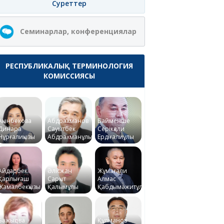
Суреттер
Семинарлар, конференциялар
РЕСПУБЛИКАЛЫҚ ТЕРМИНОЛОГИЯ
КОМИССИЯСЫ
Ақынбекова
Абдрахманов
Байменше
Динара
Сауытбек
Серікқали
Нұрғалиқызы
Абдрахманұлы
Ердіғалиұлы
Айдарбек
Әлісжан
Жұмағали
Қарлығаш
Сарқыт
Алмас
Жамалбекқызы
Қалымұлы
Қабдымәжитұлы
Бажықова
Құлманов