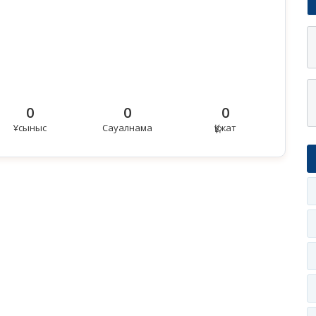
0
0
0
Ұсыныс
Сауалнама
Құжат