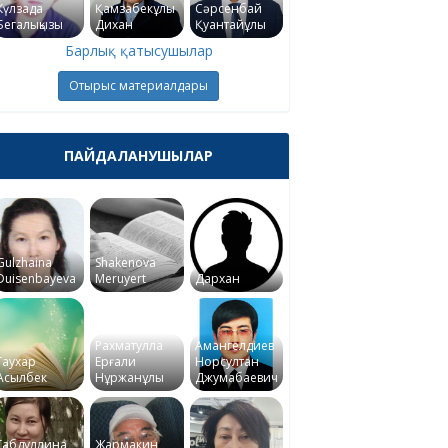
Күлзада
Қамзабекұлы
Сәрсенбай
Бегалықызы
Дихан
Қуантайұлы
Барлық қатысушылар
Отырыс материалдары
ПАЙДАЛАНУШЫЛАР
Gulzhaina
Shakenova
Duisenbayeva
Meruyert
Дархан
Рахматулла
Амангелдиев
Гаухар
Ерғали
Норсултан
Асылбек
Нұржанұлы
Джумабаевич
Габдуллина
Жармакин