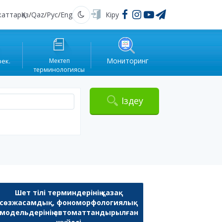
жаттар
Қаз
/
Qaz
/
Рус
/
Eng
Кіру
Қараңғы
Мониторинг
рек.
Мектеп
терминологиясы
Іздеу
Шет тілі терминдерінің қазақ
сөзжасамдық, фономорфологиялық
модельдерінің автоматтандырылған