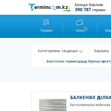
Базада барлығы
390 787
термин
Термин
Алаң
Ма
Категорияны таңдаңыз
Барлығы
Бекітілген терминдерді бірінші көрсет
БАЛКЕНЖЕ ӘДІЛ
Бұл қолданушы жайында а