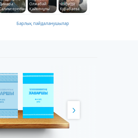
Динара
Олжабай
Фарида
Салимгереевна
Қайкенұлы
Курабаева
Барлық пайдаланушылар