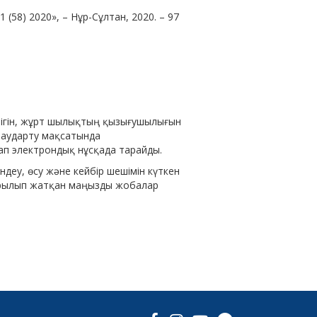
58) 2020», – Нұр-Сұлтан, 2020. – 97
ігін, жұрт­ шылықтың қызығушылығын
р аударту мақсатында
п электрондық нұсқада тарайды.
деу, өсу және кейбір шешімін күткен
тқарылып жатқан маңызды жобалар