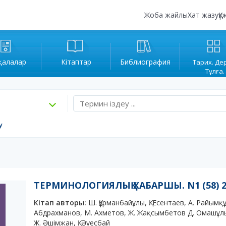
Жоба жайлы
Хат жазу
Құ
қалалар
Кітаптар
Библиография
Тарих. Де
Тұлға.
у
ТЕРМИНОЛОГИЯЛЫҚ ХАБАРШЫ. N1 (58) 2
Кітап авторы:
Ш. Құрманбайұлы, Қ. Есентаев, А. Райымқ
Абдрахманов, М. Ахметов, Ж. Жақсымбетов Д. Омашұлы,
Ж. Әшімжан, Қ. Әуесбай