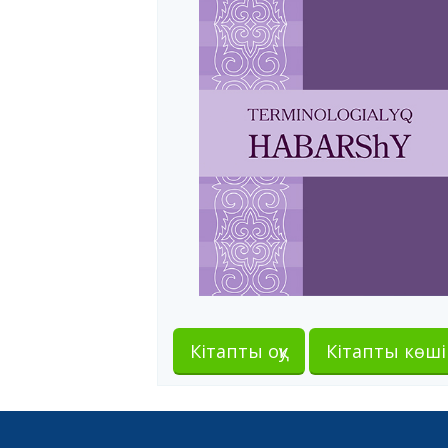
Кітапты оқу
Кітапты көші