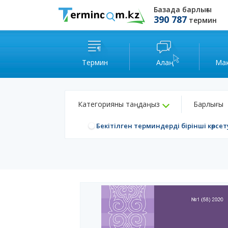
Базада барлығы
390 787
термин
Термин
Алаң
Ма
Категорияны таңдаңыз
Барлығы
Бекітілген терминдерді бірінші көрсет