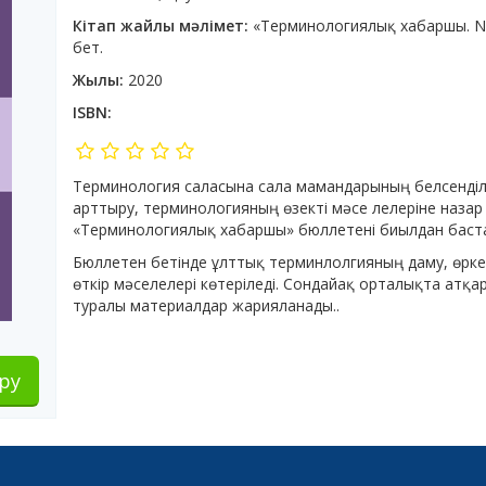
Кітап жайлы мәлімет:
«Терминологиялық хабаршы. N1 (
бет.
Жылы:
2020
ISBN:
Терминология саласына сала мамандарының белсенділ
арттыру, терминологияның өзекті мәсе­ лелеріне наза
«Терминологиялық хабаршы» бюллетені биылдан баста
Бюллетен бетінде ұлттық терминлолгияның даму, өркен
өткір мәселелері көтеріледі. Сондай­ақ орталықта а
туралы материалдар жарияланады..
ру