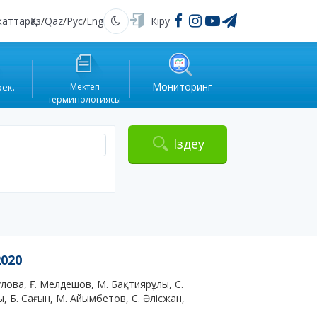
жаттар
Қаз
/
Qaz
/
Рус
/
Eng
Кіру
Қараңғы
Мониторинг
рек.
Мектеп
терминологиясы
Іздеу
020
ұлова, Ғ. Мелдешов, М. Бақтиярұлы, С.
 Б. Сағын, М. Айымбетов, С. Әлісжан,