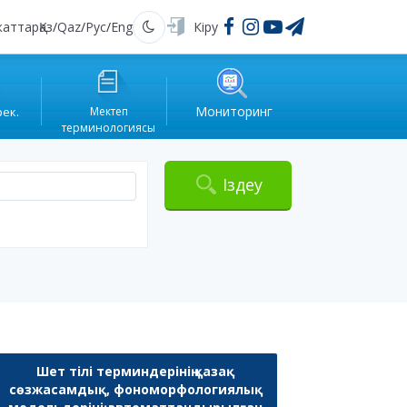
жаттар
Қаз
/
Qaz
/
Рус
/
Eng
Кіру
Қараңғы
Мониторинг
рек.
Мектеп
терминологиясы
Іздеу
Шет тілі терминдерінің қазақ
сөзжасамдық, фономорфологиялық