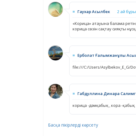
≡
Гаухар Асылбек
2 ай бұр
«Корица» атауына балама ретін
корица сөзін сақтау сияқты нұс
≡
Ерболат Ғалымжанұлы Асы
file:///C:/Users/Asylbekov_E_G/
≡
Габдуллина Динара Салимг
корица -дәмқабық , кора -қабық
Басқа пікірлерді көрсету