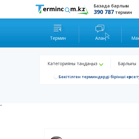
Базада барлығы
390 787
термин
Термин
Алаң
Ма
Категорияны таңдаңыз
Барлығы
Бекітілген терминдерді бірінші көрсет
"