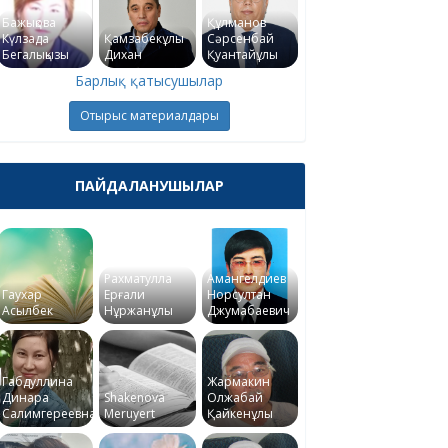
Бажықова
Құлманов
Күлзада
Қамзабекұлы
Сәрсенбай
Бегалықызы
Дихан
Қуантайұлы
Барлық қатысушылар
Отырыс материалдары
ПАЙДАЛАНУШЫЛАР
Рахматулла
Амангелдиев
Гаухар
Ерғали
Норсултан
Асылбек
Нұржанұлы
Джумабаевич
Габдуллина
Жармакин
Динара
Shakenova
Олжабай
Салимгереевна
Meruyert
Қайкенұлы