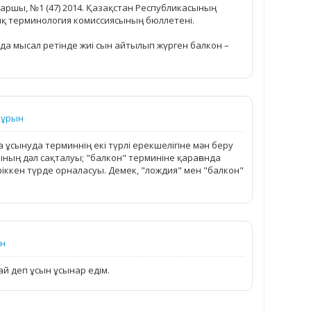
аршы, №1 (47) 2014. Қазақстан Республикасының
ық терминология комиссиясының бюллетені.
а мысал ретінде жиі сын айтылып жүрген балкон –
бұрын
 ұсынуда терминнің екі түрлі ерекшелігіне мән беру
ның дәл сақталуы; "балкон" терминіне қарағанда
кіріккен түрде орналасуы. Демек, "лождия" мен "балкон"
ын
ай деп ұсын ұсынар едім.