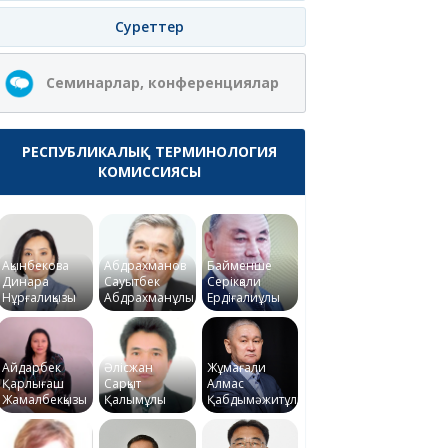
Суреттер
Семинарлар, конференциялар
РЕСПУБЛИКАЛЫҚ ТЕРМИНОЛОГИЯ
КОМИССИЯСЫ
Ақынбекова
Абдрахманов
Байменше
Динара
Сауытбек
Серікқали
Нұрғалиқызы
Абдрахманұлы
Ердіғалиұлы
Айдарбек
Әлісжан
Жұмағали
Қарлығаш
Сарқыт
Алмас
Жамалбекқызы
Қалымұлы
Қабдымәжитұлы