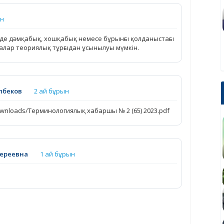
ын
де дәмқабық, хошқабық немесе бұрынғы қолданыстағы
қалар теориялық тұрғыдан ұсынылуы мүмкін.
лбеков
2 ай бұрын
Downloads/Терминологиялық хабаршы № 2 (65) 2023.pdf
ереевна
1 ай бұрын