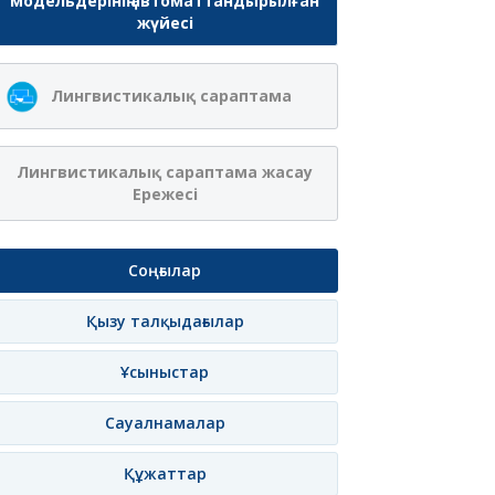
модельдерінің автоматтандырылған
жүйесі
Лингвистикалық сараптама
Лингвистикалық сараптама жасау
Ережесі
Соңғылар
Қызу талқыдағылар
Ұсыныстар
Сауалнамалар
Құжаттар