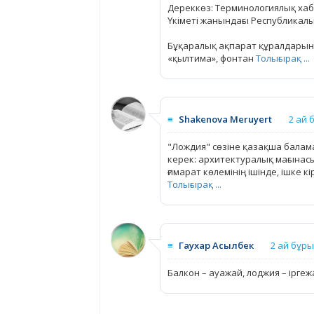
Дереккөз: Терминологиялық хаб
Үкіметі жанындағы Республикал
Бұқаралық ақпарат құралдарынд
«қылтима», фонтан
Толығырақ ...
≡
Shakenova Meruyert
2 ай 
"Лождия" сөзіне қазақша балама
керек: архитектуралық мағынасы
ғимарат көлемінің ішінде, ішке 
Толығырақ ...
≡
Гаухар Асылбек
2 ай бұр
Балкон – ауажай, лоджия – іргеж