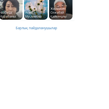
Жармакин
Фарида
Асем
Олжабай
Курабаева
Муслимова
Қайкенұлы
Барлық пайдаланушылар