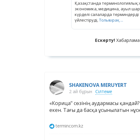
Қазақстанда терминологиялық жұ
экономика, медицина, ауыл шару
күрделі салаларда терминдерді 
үйлестіруді,
Толығырақ ...
Ескерту!
Хабарлама
SHAKENOVA MERUYERT
2 ай бұрын
Сілтеме
«Корица" сөзінің аудармасы қандай?
екен. Тағы да басқа ұсынылатын нұ
termincom.kz