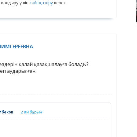
 қалдыру үшін
сайтқа кіру
керек.
ИМГЕРЕЕВНА
сөздерін қалай қазақшалауға болады?
еп аударылған.
лбеков
2 ай бұрын