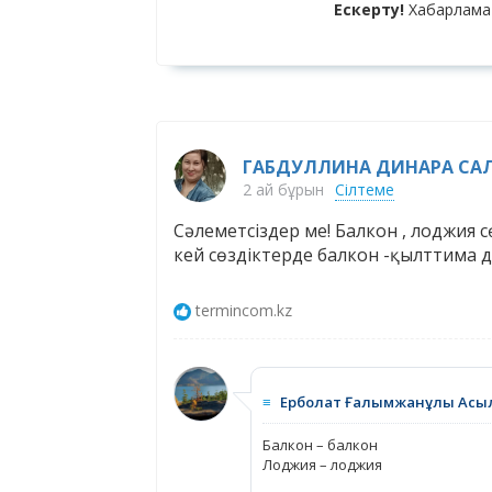
Ескерту!
Хабарлама
ГАБДУЛЛИНА ДИНАРА САЛ
2 ай бұрын
Сілтеме
Cәлеметсіздер ме! Балкон , лоджия 
кей сөздіктерде балкон -қылттима д
termincom.kz
≡
Ерболат Ғалымжанұлы Асы
Балкон – балкон
Лоджия – лоджия