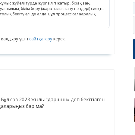
мыс жүйелі түрде жүргізіліп жатыр, бірақ заң,
ашылығы, білім беру (жаратылыстану пәндері) сияқты
толық бекіту әлі де алда. Бұл процесс салааралық
 қалдыру үшін
сайтқа кіру
керек.
 Бұл сөз 2023 жылы "даршын» деп бекітілген
сқаларыңыз бар ма?