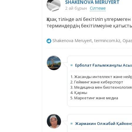
SHAKENOVA MERUYERT
2 ай бұрын
Сілтеме
Қазақ тілінде әлі бекітіліп үлгермеге
терминдердің бекітілмеуіне қатыст
Shakenova Meruyert, termincom.kz, Ора
≡
Ерболат Ғалымжанұлы Асы
1. Жасанды интеллект және ней
2. Гейминг және киберспорт
3. Медицина мен биотехнология
4. Қаржы
5. Маркетинг және медиа
≡
Жармакин Олжабай Қайкен