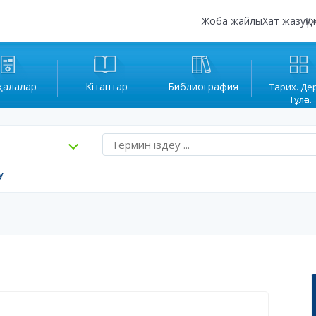
Жоба жайлы
Хат жазу
Құ
қалалар
Кітаптар
Библиография
Тарих. Де
Тұлға.
у