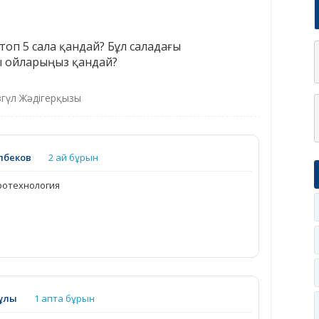
н топ 5 сала қандай? Бұл саладағы
ы ойларыңыз қандай?
згүл Жәдігерқызы
лбеков
2 ай бұрын
ротехнология
ұлы
1 апта бұрын