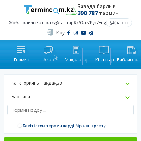
Базада барлығы
390 787
термин
Жоба жайлы
Хат жазу
Құжаттар
Қаз
/
Qaz
/
Рус
/
Eng
Қараңғы
Кіру
Термин
Алаң
Мақалалар
Кітаптар
Библиогра
Категорияны таңдаңыз
Барлығы
Бекітілген терминдерді бірінші көрсету