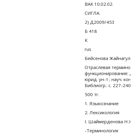
ВАК 10.02.02.
СИГЛА:
2) Д2009/453
Б 418
K
rus
Бейсенова Жайнагуль 
Отраслевая терминолог
функционирование: дис.
юрид. ун-т ; науч. конс
Библиогр.: с. 227-240
500 тг.
1. Языкознание
2. Лексикология
I. Шаймерденова Н.Ж.
-Терминология