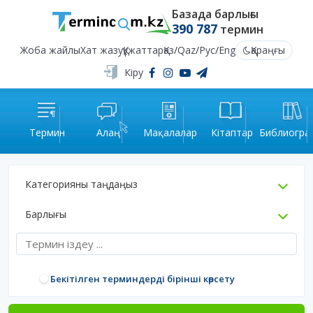
Базада барлығы
390 787
термин
Жоба жайлы
Хат жазу
Құжаттар
Қаз
/
Qaz
/
Рус
/
Eng
Қараңғы
Кіру
Термин
Алаң
Мақалалар
Кітаптар
Библиогра
Категорияны таңдаңыз
Барлығы
Бекітілген терминдерді бірінші көрсету