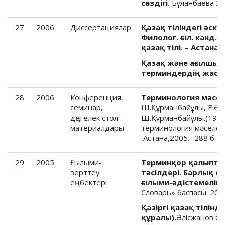
сөздігі.
Бұланбаева Ж.,
27
2006
Диссертациялар
Қазақ тіліндегі әск
Филолог. ғыл. канд. 
қазақ тілі. – Астана, 
Қазақ және ағылшын
терминдердің жасал
28
2006
Конференция,
Терминология мәсел
семинар,
Ш.Құрманбайұлы, Е.Әбді
дөңгелек стол
Ш.Құрманбайұлы.(1910
материалдары
терминология мәселеле
Астана,2005. -288 б.
29
2005
Ғылыми-
Терминқор қалыпта
зерттеу
тәсілдері. Барлық с
еңбектері
ғылыми-әдістемелік 
Словарь» баспасы. 2005
Қазіргі қазақ тілін
құралы).
Әлісжанов С. 