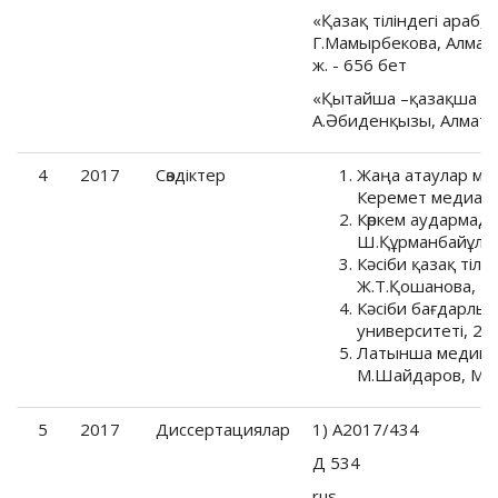
«Қазақ тіліндегі араб, п
Г.Мамырбекова, Алматы
ж. - 656 бет
«Қытайша –қазақша үлк
А.Әбиденқызы, Алматы.
4
2017
Cөздіктер
Жаңа атаулар ме
Керемет медиа, 2
Көркем аудармада
Ш.Құрманбайұлы. 
Кәсіби қазақ тіл
Ж.Т.Қошанова, - 
Кәсіби бағдарлы қ
университеті, 20
Латынша медицина
М.Шайдаров, М.Ах
5
2017
Диссертациялар
1) А2017/434
Д 534
rus