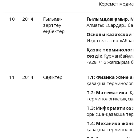
Керемет медиа, 2
10
2014
Ғылыми-
Ғылымдағы ғұмыр. Ма
зерттеу
Алматы: «Сардар» баспа
еңбектері
Основы казахской т
Издательство «Абзал –
Қазақ терминология
сөздік.
Құрманбайұлы 
-928 +16 жапсырма б.
11
2014
Cөздіктер
Т.1: Физика және ас
қазақша терминологиялы
Т.2: Математика.
Қаз
терминологиялық сөздік
Т.3: Информатика жә
орысша-қазақша термино
Т.4: Механика және
қазақша терминологиялы