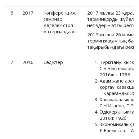
6
2017
Конференция,
2017 жылғы 23 қарашад
семинар,
терминқорды жүйелеуд
дөңгелек стол
негіздері» атты респ
материалдары
2017 жылғы 26 мамырда
терминжасамның бағы
тақырыбындағы респу
7
2016
Cөздіктер
Түркітану: қысқа
С.Б.Бектеміров, Р
2016ж – 173б.
Адам және азама
қорғау: қазақша т
– Қарағанды: 201
Халықаралық жари
С.Н.Исаева, Т.Р.
Әдіскер анықтама
2016ж 192б.
Экономикалық ғы
Р.Елемесов. – Ал