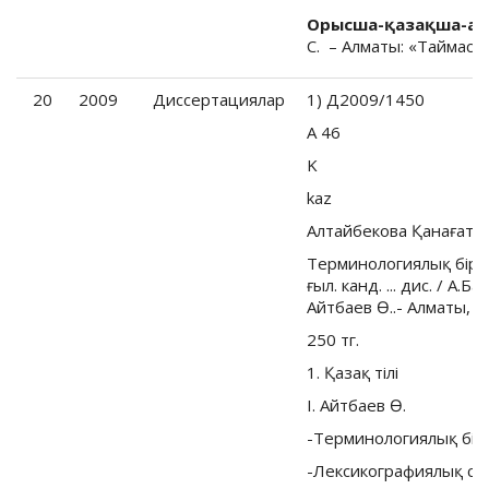
Орысша-қазақша-ағы
С. – Алматы: «Таймас», 
20
2009
Диссертациялар
1) Д2009/1450
А 46
K
kaz
Алтайбекова Қанағат
Терминологиялық бiрлi
ғыл. канд. ... дис. / А.Б
Айтбаев Ө..- Алматы, 20
250 тг.
1. Қазақ тiлi
I. Айтбаев Ө.
-Терминологиялық бiр
-Лексикографиялық си