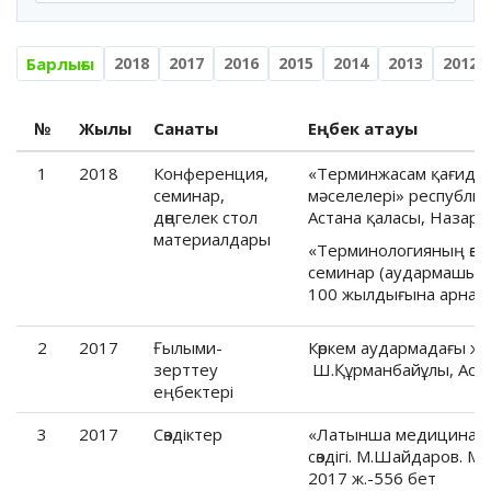
Барлығы
2018
2017
2016
2015
2014
2013
2012
№
Жылы
Санаты
Еңбек атауы
1
2018
Конференция,
«Терминжасам қағидат
семинар,
мәселелері» республи
дөңгелек стол
Астана қаласы, Назарб
материалдары
«Терминологияның өзек
семинар (аудармашы, 
100 жылдығына арнала
2
2017
Ғылыми-
Көркем аудармадағы жа
зерттеу
Ш.Құрманбайұлы, Аста
еңбектері
3
2017
Cөздіктер
«Латынша медициналы
сөздігі. М.Шайдаров. М
2017 ж.-556 бет