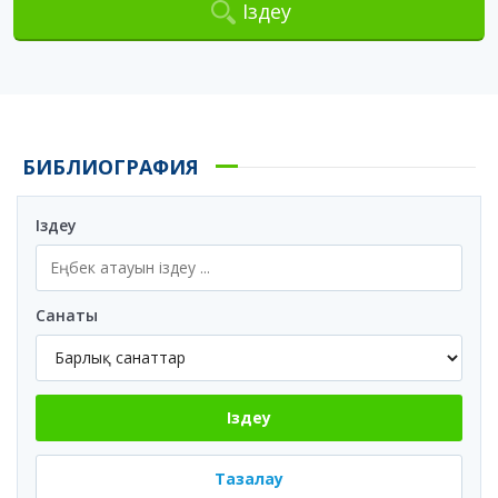
Іздеу
БИБЛИОГРАФИЯ
Іздеу
Санаты
Іздеу
Тазалау