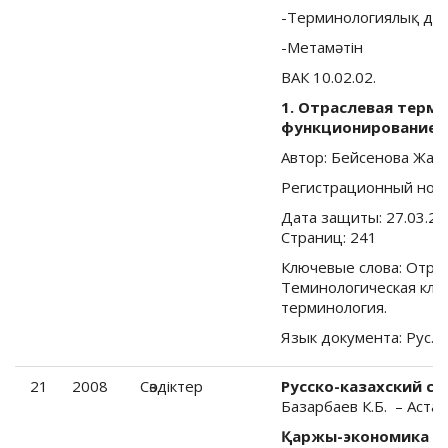
-Терминологиялық де
-Метамәтiн
ВАК 10.02.02.
1. Отраслевая терми
функционирование
Автор: Бейсенова Жай
Регистрационный ном
Дата защиты: 27.03.20
Страниц: 241
Ключевые слова: Отра
Теминологическая клас
терминология.
Язык документа: Рус.
21
2008
Cөздіктер
Русско-казахский с
Базарбаев К.Б.
–
Астан
Қаржы-экономика а