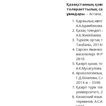
Қазақстанның қоғам
толеранттылық саяс
ұғымдары.
– Астана, 2
Қаржылық көптілді
А.А.Адамбекова. 
Қазақ тіліндегі а
А.Б.Жиекбаева. –
Түркілік ортақ те
Таңбалы, 2014ж –
Сәрсен Аманжол
мәселелері. Ф.Р.
281б.
Қазіргі қазақ тіл
А.К.Мусагулова. -
Археологиялық те
Г.Д.Біләлова, С.А
2014 ж – 339б.
Қазіргі түрік тіл
университеті, 20
Казахский язык: 
терминов. А.С.Ай
103б.