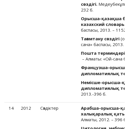
сөздігі.
Медеубекұлы С.
232 б.
Орысша-қазақша банк
казахский словарь б
баспасы, 2013. – 1152 б
Тағамтану сөздігі
(оры
сана» баспасы, 2013. – 
Пошта терминдеріні
– Алматы: «Ой-сана бас
Французша-орысша-
дипломатиялық терм
Немісше-орысша-қа
дипломатиялық терм
2013.-396 б.
14
2012
Cөздіктер
Арабша-орысша-қаз
халықаралық қатынас
Алматы, 2012. – 396 б.
Цитология, эмбриол