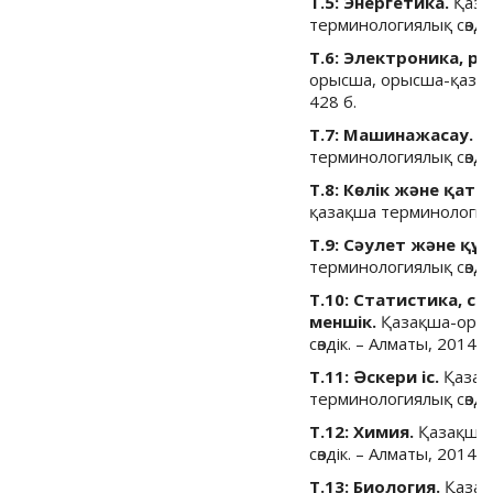
Т.5: Энергетика.
Қаза
терминологиялық сөздік
Т.6: Электроника, р
орысша, орысша-қазақш
428 б.
Т.7: Машинажасау.
Қ
терминологиялық сөздік
Т.8: Көлік және қат
қазақша терминологиялы
Т.9: Сәулет және құ
терминологиялық сөздік
Т.10: Статистика, с
меншік.
Қазақша-оры
сөздік. – Алматы, 2014.-
Т.11: Әскери іс.
Қазақ
терминологиялық сөздік
Т.12: Химия.
Қазақша
сөздік. – Алматы, 2014.-
Т.13: Биология.
Қазақ