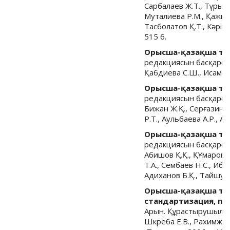
Сарбалаев Ж.Т., Тұрыше
Муталиева Р.М., Қажыба
Тасболатов Қ.Т., Кәріпж
515 б.
Орысша-қазақша түс
редакциясын басқарға
Қабдиева С.Ш., Исамәди
Орысша-қазақша түс
редакциясын басқарған
Бижан Ж.Қ., Серғазина 
Р.Т., Аульбаева А.Р., А
Орысша-қазақша түсі
редакциясын басқарған
Абишов Қ.Қ., ҚҰмаров Т
Т.А., Сембаев Н.С., Ибр
Адиханов Б.Қ., Тайшубе
Орысша-қазақша түс
стандартизация, па
Арын. Құрастырушылар: 
Шкреба Е.В., Рахимжано