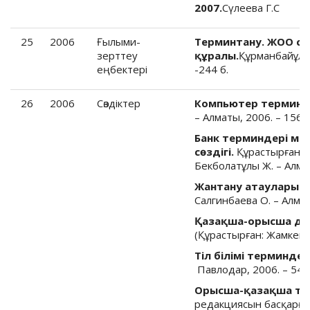
2007.
Сүлеева Г.С
25
2006
Ғылыми-
Терминтану. ЖОО сту
зерттеу
құралы.
Құрманбайұлы 
еңбектері
-244 б.
26
2006
Cөздіктер
Компьютер терминдер
– Алматы, 2006. – 156 б
Банк терминдері ме
сөздігі.
Құрастырғандар
Бекболатұлы Ж. – Алмат
Жантану атауларының
Салгинбаева О. – Алмат
Қазақша-орысша ди
(Құрастырған: Жамкенов 
Тіл білімі терминдері
Павлодар, 2006. – 548 
Орысша-қазақша түс
редакциясын басқарған