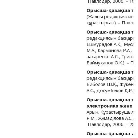
Павлодар, 2006. – 181 
Орысша-қазақша түс
(Жалпы редакциясын б
құрастырған). – Павлод
Орысша-қазақша түсі
редакциясын басқарған
Ешмурадов А.Қ., Мұсағ
М.А., Карманова Р.А., Б
захаренко А.Л., Григор
Баймуханов О.К.). – Па
Орысша-қазақша түсі
редакциясын басқарған
Биболов Ш.Қ., Жукенов 
А.С., Досумбеков Қ.Р.).
Орысша-қазақша түс
электроника және б
Арын. Құрастырушылар:
Р.М., Жұмаділова А.С.,
Павлодар, 2006. – 288 
Орысша-қазақша-ағ