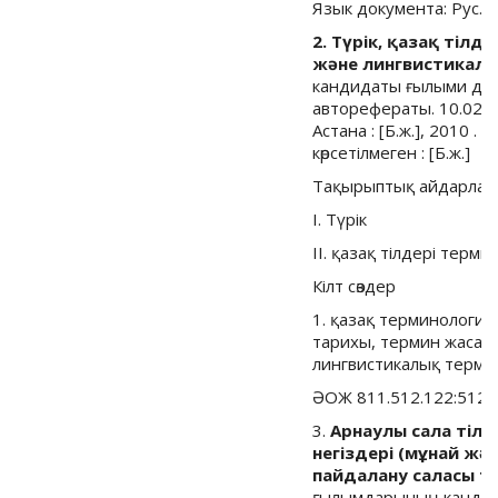
Язык документа: Рус.
2. Түрік, қазақ ті
және лингвистикалы
кандидаты ғылыми дәр
авторефераты. 10.02.
Астана : [Б.ж.], 2010 . -
көрсетілмеген : [Б.ж.]
Тақырыптық айдарлар
I. Түрік
II. қазақ тілдері тер
Кілт сөздер
1. қазақ терминологи
тарихы, термин жасау
лингвистикалық термин
ӘОЖ 811.512.122:512.
3.
Арнаулы сала тіл
негіздері (мұнай жә
пайдалану саласы т
ғылымдарының кандид