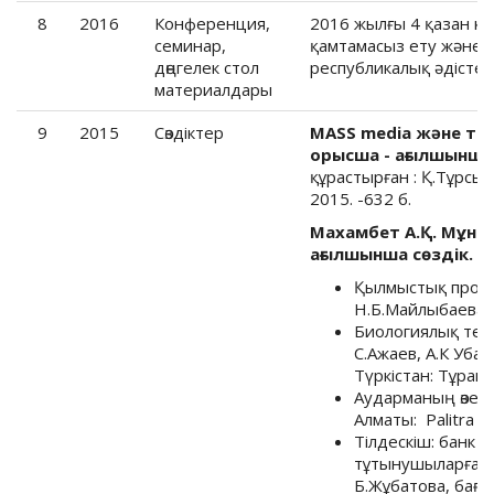
8
2016
Конференция,
2016 жылғы 4 қазан кү
семинар,
қамтамасыз ету және т
дөңгелек стол
республикалық әдістем
материалдары
9
2015
Cөздіктер
МАSS media және те
орысша - ағылшынша
құрастырған : Қ.Тұрсы
2015. -632 б.
Махамбет А.Қ. Мұна
ағылшынша сөздік.
– 
Қылмыстық проце
Н.Б.Майлыбаева. 
Биологиялық терми
С.Ажаев, А.К Убай
Түркістан: Тұран,
Аударманың өзекті
Алматы: Palitra –
Тілдескіш: банк 
тұтынушыларға ар
Б.Жұбатова, бағд