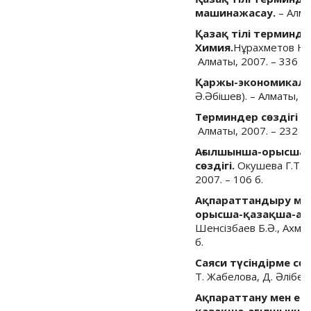
машинажасау.
– Алма
Қазақ тілі терминдер
Химия.
Нұрахметов Н.,
Алматы, 2007. – 336 б.
Қаржы-экономикалық
Ә.Әбішев). – Алматы, 20
Терминдер сөздігі (
Алматы, 2007. – 232 б.
Ағылшынша-орысша-
сөздігі.
Окушева Г.Т., 
2007. – 106 б.
Ақпараттандыру мен
орысша-қазақша-ағы
Шенсізбаев Б.Ә., Ахмет
б.
Саяси түсіндірме сөз
Т. Жабелова, Д. Әлібек.
Ақпараттану мен ес
қазақша-ағылшынша с