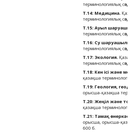
терминологиялық сөздік
Т.14: Медицина.
Қаза
терминологиялық сөздік
Т.15: Ауыл шаруашы
терминологиялық сөздік
Т.16: Су шаруашылығ
терминологиялық сөздік
Т.17: Экология.
Қазақ
терминологиялық сөздік
Т.18: Кен ісі және м
қазақша терминологиялы
Т.19: Геология, гео
орысша-қазақша термино
Т.20: Жеңіл және тоқ
қазақша терминологиялы
Т.21: Тамақ өнеркәс
орысша, орысша-қазақш
600 б.