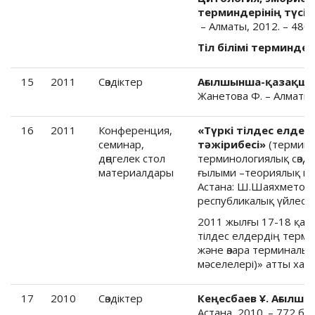
терминдерінің түсін
– Алматы, 2012. – 480 
Тіл білімі терминдері
15
2011
Cөздіктер
Ағылшынша-қазақша 
Жанетова Ф. – Алматы, 
16
2011
Конференция,
«Түркі тілдес елде
семинар,
тәжірибесі»
(терминжа
дөңгелек стол
терминологиялық сөзді
материалдары
ғылыми –теориялық к
Астана: Ш.Шаяхметов 
республикалық үйлесті
2011 жылғы 17-18 қара
тілдес елдердің терми
және өзара терминалысы
мәселелері)» атты ха
17
2010
Cөздіктер
Кеңесбаев Ұ. Ағылш
Астана, 2010. – 772 б.