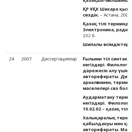
ҚР ҰҚК Шекара қыз
сөздік.
– Астана, 2007.
Қазақ тілі терминдер
Электроника, радио
232 б.
Шипалы өсімдіктер 
24
2007
Диссертациялар
Ғылыми тіл синтакс
негіздері. Филолог
дәрежесін алу үшін
авторефераты. Дисс
арналғанмен, термин
мәселелері сөз бола
Аударматану термин
негіздері. Филолог.
10.02.02 – қазақ тілі
Халықаралық термин
қабылдануы мен қолд
авторефераты. Маманд