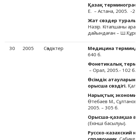
Қазақ терминографи
Е. – Астана, 2005. -200
Жат сөздер туралы.
Нәзір. Кітапшаны араб
дайындаған – Ш.Құрман
30
2005
Cөздіктер
Медицина терминдері
640 б.
Фонетикалық термин
– Орал, 2005.- 102 б.
Өсімдік атауларыны
орысша сөздігі.
Қалиұ
Нарықтық экономикан
Өтебаев М., Сұлтанов Қ.
2005. – 305 б.
Орысша-қазақша әск
(Екінші басылуы).
Русско-казахский н
справочник.
Сабикенов