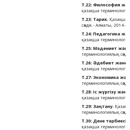
Т.22: Философия жән
қазақша терминологиялы
Т.23: Тарих.
Қазақша-
сөздік.- Алматы, 2014.- 
Т.24: Педагогика жә
қазақша терминологиялы
Т.25: Мәдениет және
терминологиялық сөздік
Т.26: Әдебиет және 
қазақша терминологиялы
Т.27: Экономика жән
терминологиялық сөздік
Т.28: Іс жүргізу және 
қазақша терминологиялы
Т.29: Заңтану.
Қазақш
терминологиялық сөздік
Т.30: Дене тәрбиесі 
қазақша терминологиялы