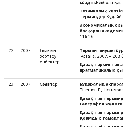
сөздігі.
Бекболатұлы Ж.
Техникалық көптілді
терминдер.
Құдайберг
Экономикалық орысш
басқарған академик 
1164 б.
22
2007
Ғылыми-
Терминтанушы құрал
зерттеу
Астана, 2007. – 208 б.
еңбектері
Қазақ терминтанымы
прагматикалық қызм
23
2007
Cөздіктер
Бұқаралық ақпарат 
Тілешов Е., Негимов С. 
Қазақ тілі терминдер
География және гео
Қазақ тілі терминдер
Қоғамдық тамақтану
Қазақ тілі терминдер