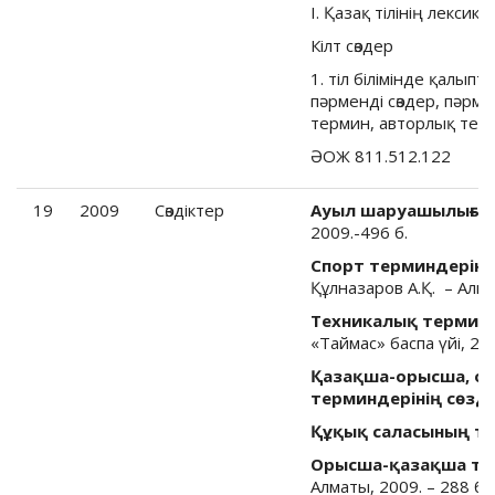
I. Қазақ тілінің лексик
Кілт сөздер
1. тіл білімінде қалыпт
пәрменді сөздер, пәрмен
термин, авторлық тер
ӘОЖ 811.512.122
19
2009
Cөздіктер
Ауыл шаруашылығыны
2009.-496 б.
Спорт терминдерінің
Құлназаров А.Қ. – Алма
Техникалық терминде
«Таймас» баспа үйі, 200
Қазақша-орысша, о
терминдерінің сөздіг
Құқық саласының те
Орысша-қазақша те
Алматы, 2009. – 288 б.