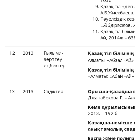
Қазақ тіліндегі а
А.Б.Жиекбаева. –
Тәуелсіздік кезе
Е.Әбдірәсілов, Ж.
Қазақ тіл білімін
Ай, 2014ж – 638б
12
2013
Ғылыми-
Қазақ тіл білімінің м
зерттеу
Алматы: «Абзал -Ай» ба
еңбектері
Қазақ тіл білімінің
–Алматы: «Абай -Ай» ба
13
2013
Cөздіктер
Орысша-қазақша вет
Джанабекова Г. – Алмат
Кеме құрылысының с
2013. – 192 б.
Қазақша-немісше ж
анықтамалық сөздігі
Баспа және полиграф