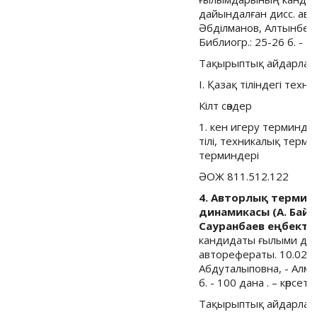
дайындалған дисс. ав
Әбділманов, Алтынбек Әбу
Библиогр.: 25-26 б. - 10
Тақырыптық айдарлар
I. Қазақ тіліндегі тех
Кілт сөздер
1. кен игеру терминде
тілі, техникалық терми
терминдері
ӘОЖ 811.512.122
4. Авторлық терминд
динамикасы (А. Байт
Сауранбаев еңбектері
кандидаты ғылыми дәр
авторефераты. 10.02.
Абдуталыповна, - Алматы 
б. - 100 дана . – көрсеті
Тақырыптық айдарлар