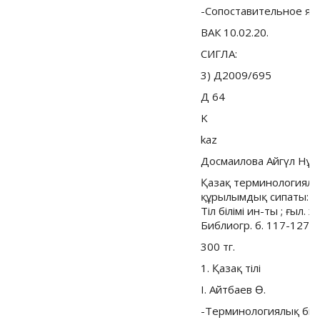
-Сопоставительное яз
ВАК 10.02.20.
СИГЛА:
3) Д2009/695
Д 64
K
kaz
Досмаилова Айгүл Нұ
Қазақ терминологиялы
құрылымдық сипаты: фил
Тiл бiлiмi ин-ты ; ғыл. 
Библиогр. б. 117-127
300 тг.
1. Қазақ тiлi
I. Айтбаев Ө.
-Терминологиялық бiр