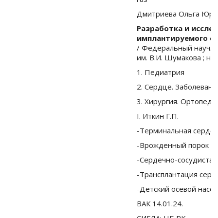
Дмитриева Ольга Юрь
Разработка и иссле
имплантируемого ос
/ Федеральный науч. ц
им. В.И. Шумакова ; науч
1. Педиатрия
2. Сердце. Заболевани
3. Хирургия. Ортопеди
I. Иткин Г.П.
-Терминальная сердеч
-Врожденный порок с
-Сердечно-сосудистая
-Трансплантация серд
-Детский осевой насос
ВАК 14.01.24.
СИГЛА: НБ РК