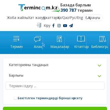
Базада барлығы
390 787
термин
Жоба жайлы
Хат жазу
Құжаттар
Қаз
/
Qaz
/
Рус
/
Eng
Қараңғы
Кіру
Термин
Алаң
Мақалалар
Кітаптар
Библиогра
Категорияны таңдаңыз
Барлығы
Бекітілген терминдерді бірінші көрсету