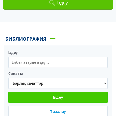
Іздеу
БИБЛИОГРАФИЯ
Іздеу
Санаты
Іздеу
Тазалау