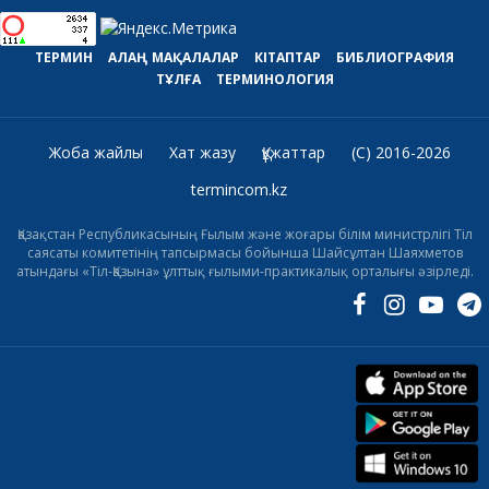
ТЕРМИН
АЛАҢ
МАҚАЛАЛАР
КІТАПТАР
БИБЛИОГРАФИЯ
ТҰЛҒА
ТЕРМИНОЛОГИЯ
Жоба жайлы
Хат жазу
Құжаттар
(C) 2016-2026
termincom.kz
Қазақстан Республикасының Ғылым және жоғары білім министрлігі Тіл
саясаты комитетінің тапсырмасы бойынша Шайсұлтан Шаяхметов
атындағы «Тіл-Қазына» ұлттық ғылыми-практикалық орталығы әзірледі.