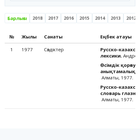
Барлығы
2018
2017
2016
2015
2014
2013
2012
№
Жылы
Санаты
Еңбек атауы
1
1977
Cөздіктер
Русско-казахс
лексики.
Андроно
Өсімдік қорға
анықтамалық сө
Алматы, 1977.
Русско-казахс
словарь глазны
Алматы, 1977.