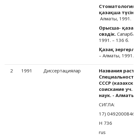
Стоматология 
қазақша түсінді
Алматы, 1991.
Орысша- қазақш
сөздік.
Сапарбаев
1991. – 136 б.
Қазақ зергерлік 
–
Алматы, 1991.
2
1991
Диссертациялар
Названия расте
Специальность 
СССР (казахский
соискание уч. 
наук. - Алматы, 
СИГЛА:
17) 04920008465
Н 736
rus