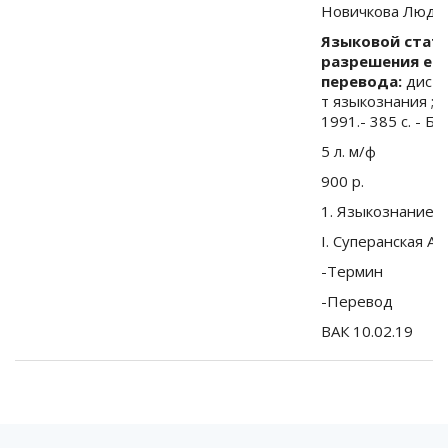
Новичкова Людм
Языковой стату
разрешения его
перевода:
дис . 
т языкознания ; на
1991.- 385 с. - Би
5 л. м/ф
900 р.
1. Языкознание
I. Суперанская А.В
-Термин
-Перевод
ВАК 10.02.19