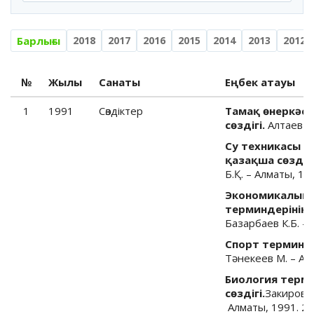
Барлығы
2018
2017
2016
2015
2014
2013
2012
№
Жылы
Санаты
Еңбек атауы
1
1991
Cөздіктер
Тамақ өнеркәсі
сөздігі.
Алтаев С.
Су техникасы т
қазақша сөздігі
Б.Қ.
–
Алматы, 19
Экономикалық 
терминдерінің 
Базарбаев К.Б.
–
Спорт терминдер
Тәнекеев М.
–
Ал
Биология терм
сөздігі.
Закиров М
Алматы, 1991. 2-