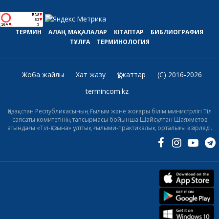
ТЕРМИН
АЛАҢ
МАҚАЛАЛАР
КІТАПТАР
БИБЛИОГРАФИЯ
ТҰЛҒА
ТЕРМИНОЛОГИЯ
Жоба жайлы
Хат жазу
Құжаттар
(C) 2016-2026
termincom.kz
Қазақстан Республикасының Ғылым және жоғары білім министрлігі Тіл
саясаты комитетінің тапсырмасы бойынша Шайсұлтан Шаяхметов
атындағы «Тіл-Қазына» ұлттық ғылыми-практикалық орталығы әзірледі.