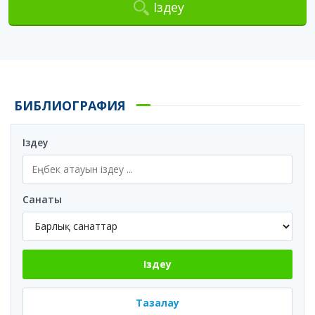
Іздеу
БИБЛИОГРАФИЯ
Іздеу
Санаты
Іздеу
Тазалау