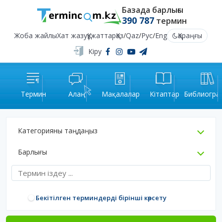
Базада барлығы
390 787
термин
Жоба жайлы
Хат жазу
Құжаттар
Қаз
/
Qaz
/
Рус
/
Eng
Қараңғы
Кіру
Термин
Алаң
Мақалалар
Кітаптар
Библиогра
Категорияны таңдаңыз
Барлығы
Бекітілген терминдерді бірінші көрсету