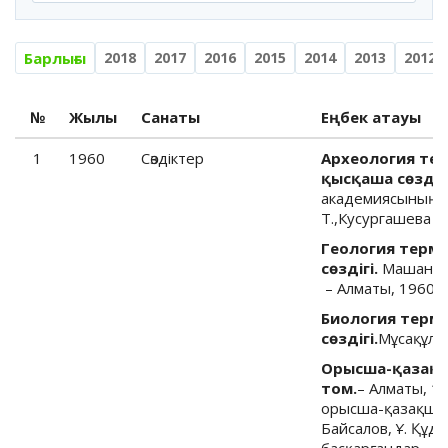
Барлығы
2018
2017
2016
2015
2014
2013
2012
№
Жылы
Санаты
Еңбек атауы
1
1960
Cөздіктер
Археология те
қысқаша сөздік
академиясының 
Т.,Кусургашева А.
Геология терм
сөздігі.
Машанов 
– Алматы, 1960.
Биология терм
сөздігі.
Мұсақұлов
Орысша-қазақша
том.
– Алматы, 19
орысша-қазақша сө
Байсалов, Ұ. Құ
басқарғандар – М