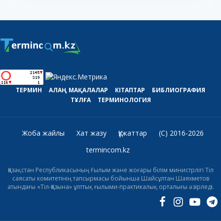
ТЕРМИН
АЛАҢ
МАҚАЛАЛАР
КІТАПТАР
БИБЛИОГРАФИЯ
ТҰЛҒА
ТЕРМИНОЛОГИЯ
Жоба жайлы
Хат жазу
Құжаттар
(C) 2016-2026
termincom.kz
Қазақстан Республикасының Ғылым және жоғары білім министрлігі Тіл
саясаты комитетінің тапсырмасы бойынша Шайсұлтан Шаяхметов
атындағы «Тіл-Қазына» ұлттық ғылыми-практикалық орталығы әзірледі.