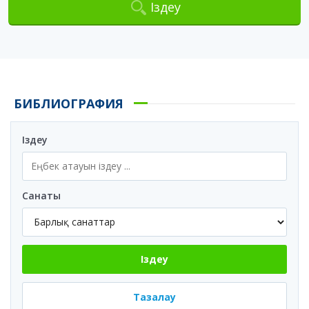
Іздеу
БИБЛИОГРАФИЯ
Іздеу
Санаты
Іздеу
Тазалау