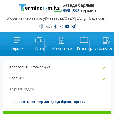
Базада барлығы
390 787
термин
Жоба жайлы
Хат жазу
Құжаттар
Қаз
/
Qaz
/
Рус
/
Eng
Қараңғы
Кіру
Термин
Алаң
Мақалалар
Кітаптар
Библиогра
Категорияны таңдаңыз
Барлығы
Бекітілген терминдерді бірінші көрсету