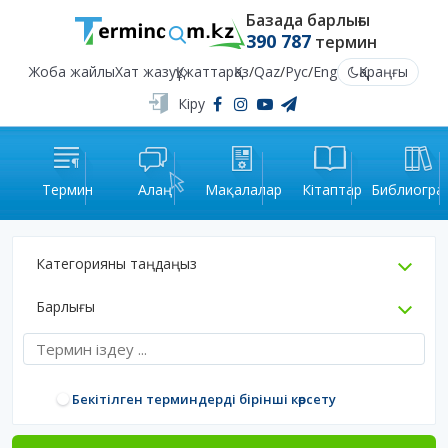
Базада барлығы
390 787
термин
Жоба жайлы
Хат жазу
Құжаттар
Қаз
/
Qaz
/
Рус
/
Eng
Қараңғы
Кіру
Термин
Алаң
Мақалалар
Кітаптар
Библиогра
Категорияны таңдаңыз
Барлығы
Бекітілген терминдерді бірінші көрсету