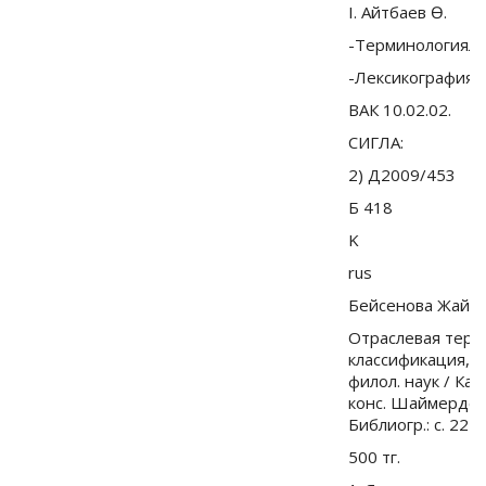
I. Айтбаев Ө.
-Терминологиялы
-Лексикографиял
ВАК 10.02.02.
СИГЛА:
2) Д2009/453
Б 418
K
rus
Бейсенова Жайна
Отраслевая терми
классификация, ф
филол. наук / Каз
конс. Шаймерденов
Библиогр.: с. 227
500 тг.