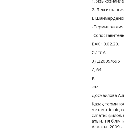
1. Языкознание
2. Лексикология
I. Шаймерденова
-Терминология
-Сопоставительн
ВАК 10.02.20.
СИГЛА:
3) Д2009/695
Д 64
K
kaz
Досмаилова Айг
Қазақ терминол
метамәтiнiнiң с
сипаты: филол. ғыл
атын. Тiл бiлiмi и
Алматы, 2009.- 12