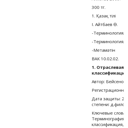
300 тг.
1. Қазақ тiлi
I. Айтбаев Ө.
-Терминологиялы
-Терминологиял
-Метамәтiн
ВАК 10.02.02.
1. Отраслевая 
классификация
Автор: Бейсенов
Регистрационны
Дата защиты: 27.
степени: д.филол.
Ключевые слова:
Терминография, 
классификация, Р