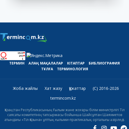
ТЕРМИН
АЛАҢ
МАҚАЛАЛАР
КІТАПТАР
БИБЛИОГРАФИЯ
ТҰЛҒА
ТЕРМИНОЛОГИЯ
Жоба жайлы
Хат жазу
Құжаттар
(C) 2016-2026
termincom.kz
Қазақстан Республикасының Ғылым және жоғары білім министрлігі Тіл
саясаты комитетінің тапсырмасы бойынша Шайсұлтан Шаяхметов
атындағы «Тіл-Қазына» ұлттық ғылыми-практикалық орталығы әзірледі.