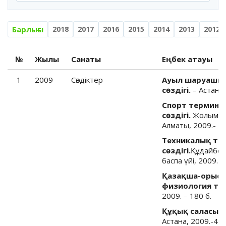
Барлығы
2018
2017
2016
2015
2014
2013
2012
№
Жылы
Санаты
Еңбек атауы
1
2009
Cөздіктер
Ауыл шаруашыл
сөздігі.
– Астана,
Спорт терминде
сөздігі.
Жолымбет
Алматы, 2009.- 48
Техникалық те
сөздігі.
Құдайбер
баспа үйі, 2009.- 
Қазақша-орысш
физиология тер
2009. – 180 б.
Құқық саласыны
Астана, 2009.-450