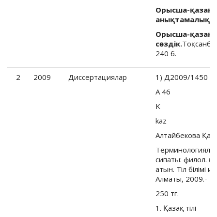
Орысша-қазақш
анықтамалық сө
Орысша-қазақш
сөздік.
Тоқсанбай
240 б.
2
2009
Диссертациялар
1) Д2009/1450
А 46
K
kaz
Алтайбекова Қан
Терминологиялық
сипаты: филол. ғыл
атын. Тiл бiлiмi и
Алматы, 2009.- 124
250 тг.
1. Қазақ тiлi