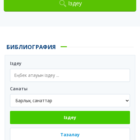
Іздеу
БИБЛИОГРАФИЯ
Іздеу
Санаты
Іздеу
Тазалау