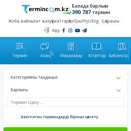
Базада барлығы
390 787
термин
Жоба жайлы
Хат жазу
Құжаттар
Қаз
/
Qaz
/
Рус
/
Eng
Қараңғы
Кіру
Термин
Алаң
Мақалалар
Кітаптар
Библиогра
Категорияны таңдаңыз
Барлығы
Бекітілген терминдерді бірінші көрсету