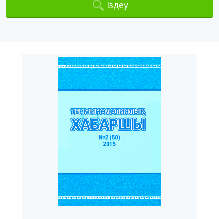
Іздеу