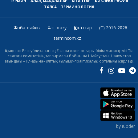
ТЕРМИН
АЛАҢ
МАҚАЛАЛАР
КІТАПТАР
БИБЛИОГРАФИЯ
ТҰЛҒА
ТЕРМИНОЛОГИЯ
Жоба жайлы
Хат жазу
Құжаттар
(C) 2016-2026
termincom.kz
Қазақстан Республикасының Ғылым және жоғары білім министрлігі Тіл
саясаты комитетінің тапсырмасы бойынша Шайсұлтан Шаяхметов
атындағы «Тіл-Қазына» ұлттық ғылыми-практикалық орталығы әзірледі.
by iCoder