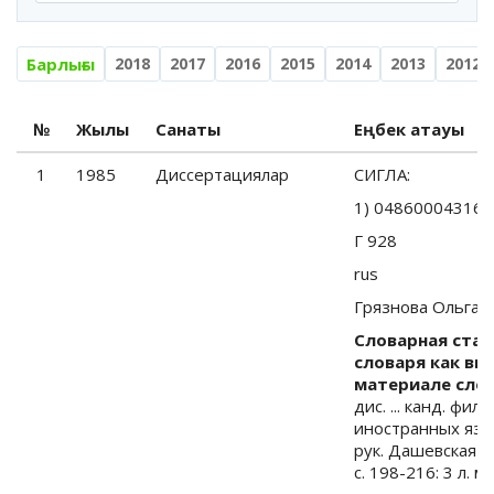
Барлығы
2018
2017
2016
2015
2014
2013
2012
№
Жылы
Санаты
Еңбек атауы
1
1985
Диссертациялар
СИГЛА:
1) 04860004316
Г 928
rus
Грязнова Ольга 
Словарная ста
словаря как вид
материале слов
дис. ... канд. фил
иностранных язык
рук. Дашевская В.Л
с. 198-216: 3 л. м