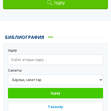
Іздеу
БИБЛИОГРАФИЯ
Іздеу
Санаты
Іздеу
Тазалау