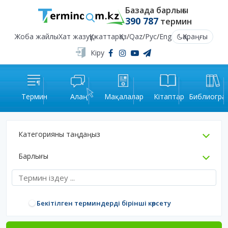
Базада барлығы
390 787
термин
Жоба жайлы
Хат жазу
Құжаттар
Қаз
/
Qaz
/
Рус
/
Eng
Қараңғы
Кіру
Термин
Алаң
Мақалалар
Кітаптар
Библиогра
Категорияны таңдаңыз
Барлығы
Бекітілген терминдерді бірінші көрсету