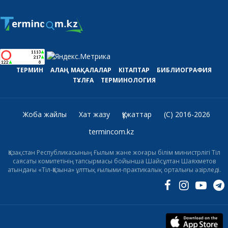
ТЕРМИН
АЛАҢ
МАҚАЛАЛАР
КІТАПТАР
БИБЛИОГРАФИЯ
ТҰЛҒА
ТЕРМИНОЛОГИЯ
Жоба жайлы
Хат жазу
Құжаттар
(C) 2016-2026
termincom.kz
Қазақстан Республикасының Ғылым және жоғары білім министрлігі Тіл
саясаты комитетінің тапсырмасы бойынша Шайсұлтан Шаяхметов
атындағы «Тіл-Қазына» ұлттық ғылыми-практикалық орталығы әзірледі.