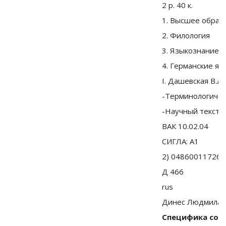
2 р. 40 к.
1. Высшее образ
2. Филология
3. Языкознание
4. Германские яз
I. Дашевская В.Л.
-Терминологичес
-Научный текст
ВАК 10.02.04
СИГЛА: A1
2) 04860011726
Д 466
rus
Динес Людмила 
Специфика сост