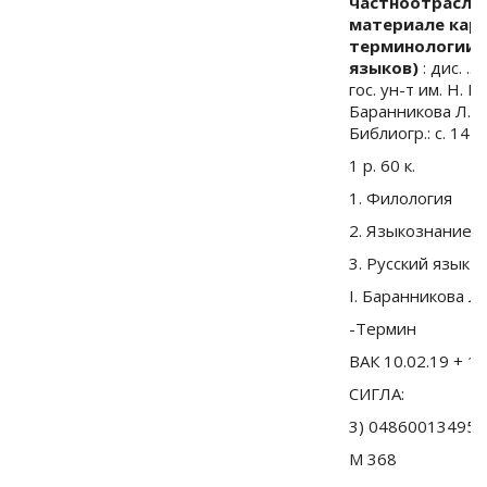
частноотрасле
материале кар
терминологии р
языков)
: дис. .
гос. ун-т им. Н. Г
Баранникова Л.И..
Библиогр.: с. 142-
1 р. 60 к.
1. Филология
2. Языкознание
3. Русский язык
I. Баранникова Л.
-Термин
ВАК 10.02.19 + 10
СИГЛА:
3) 04860013495
М 368