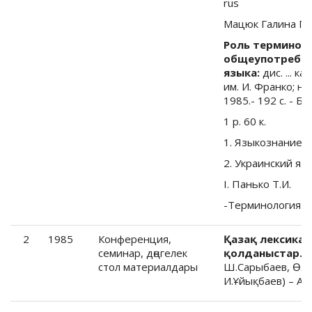
rus
Мацюк Галина П
Роль терминол
общеупотребит
языка:
дис. ... к
им. И. Франко; нау
1985.- 192 с. - Би
1 р. 60 к.
1. Языкознание
2. Украинский яз
I. Панько Т.И.
-Терминология
2
1985
Конференция,
Қазақ лексикас
семинар, дөңгелек
қолданыстар.
(
стол материалдары
Ш.Сарыбаев, Ө.Ай
И.Ұйықбаев) – Ал