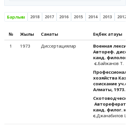
Барлығы
2018
2017
2016
2015
2014
2013
2012
№
Жылы
Санаты
Еңбек атауы
1
1973
Диссертациялар
Военная лексик
Автореф. дисс. 
канд. филолог. 
с.
Байжанов Т.
Профессиональ
хозяйства Каза
соискание уч.ст
Алматы, 1973. -2
Скотоводчески
Автореферат на
канд. филог. на
с.
Джанабилов Ш.