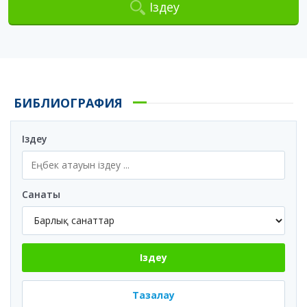
Іздеу
БИБЛИОГРАФИЯ
Іздеу
Санаты
Іздеу
Тазалау