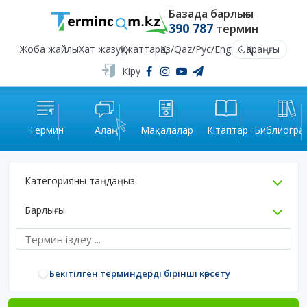
Базада барлығы
390 787
термин
Жоба жайлы
Хат жазу
Құжаттар
Қаз
/
Qaz
/
Рус
/
Eng
Қараңғы
Кіру
Термин
Алаң
Мақалалар
Кітаптар
Библиогра
Категорияны таңдаңыз
Барлығы
Бекітілген терминдерді бірінші көрсету