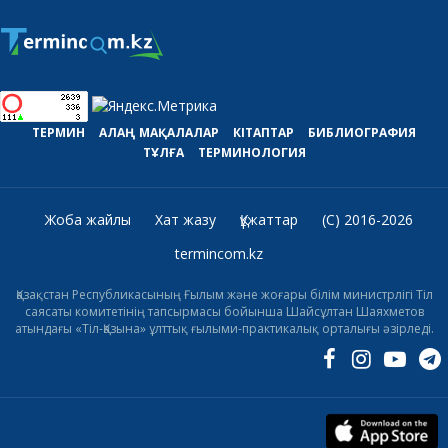
ТЕРМИН
АЛАҢ
МАҚАЛАЛАР
КІТАПТАР
БИБЛИОГРАФИЯ
ТҰЛҒА
ТЕРМИНОЛОГИЯ
Жоба жайлы
Хат жазу
Құжаттар
(C) 2016-2026
termincom.kz
Қазақстан Республикасының Ғылым және жоғары білім министрлігі Тіл
саясаты комитетінің тапсырмасы бойынша Шайсұлтан Шаяхметов
атындағы «Тіл-Қазына» ұлттық ғылыми-практикалық орталығы әзірледі.