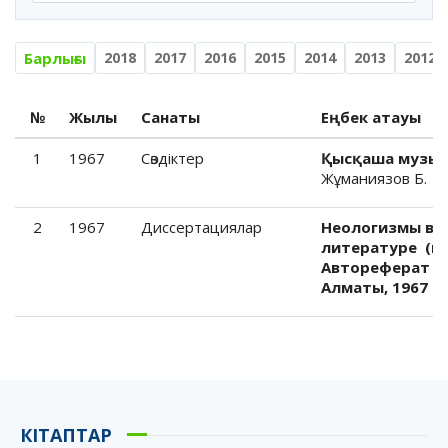
Барлығы
2018
2017
2016
2015
2014
2013
2012
№
Жылы
Санаты
Еңбек атауы
1
1967
Cөздіктер
Қысқаша музык
Жұманиязов Б. – 
2
1967
Диссертациялар
Неологизмы в к
литературе (на
Автореферат ди
Алматы, 1967 -2
КІТАПТАР