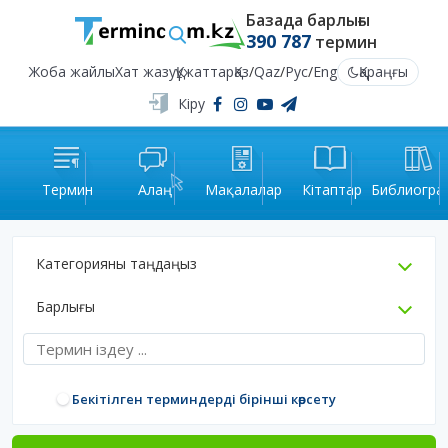
Базада барлығы
390 787
термин
Жоба жайлы
Хат жазу
Құжаттар
Қаз
/
Qaz
/
Рус
/
Eng
Қараңғы
Кіру
Термин
Алаң
Мақалалар
Кітаптар
Библиогра
Категорияны таңдаңыз
Барлығы
Бекітілген терминдерді бірінші көрсету