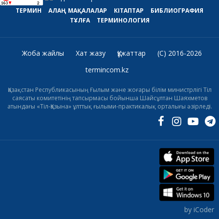
ТЕРМИН
АЛАҢ
МАҚАЛАЛАР
КІТАПТАР
БИБЛИОГРАФИЯ
ТҰЛҒА
ТЕРМИНОЛОГИЯ
Жоба жайлы
Хат жазу
Құжаттар
(C) 2016-2026
termincom.kz
Қазақстан Республикасының Ғылым және жоғары білім министрлігі Тіл
саясаты комитетінің тапсырмасы бойынша Шайсұлтан Шаяхметов
атындағы «Тіл-Қазына» ұлттық ғылыми-практикалық орталығы әзірледі.
by iCoder