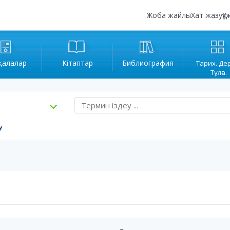
Жоба жайлы
Хат жазу
Құ
қалалар
Кітаптар
Библиография
Тарих. Де
Тұлға.
у