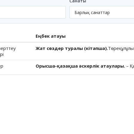
Санаты
Еңбек атауы
зерттеу
Жат сөздер туралы (кітапша).
Төреқұлұлы 
рі
ер
Орысша-қазақша әскерлік атаулары.
– Қ