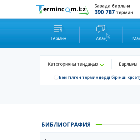
Базада барлығы
390 787
термин
Термин
Алаң
Ма
Категорияны таңдаңыз
Барлығы
Бекітілген терминдерді бірінші көрсет
БИБЛИОГРАФИЯ