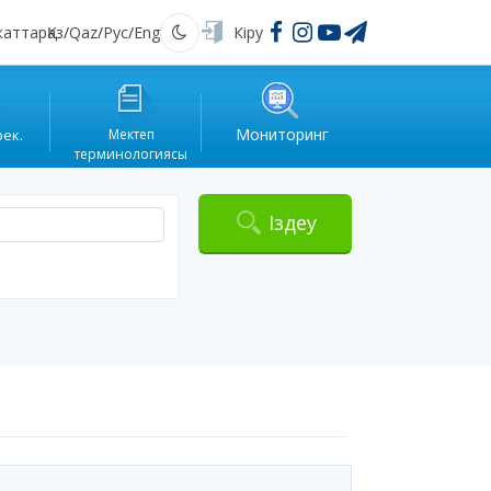
жаттар
Қаз
/
Qaz
/
Рус
/
Eng
Кіру
Қараңғы
Мониторинг
рек.
Мектеп
терминологиясы
Іздеу