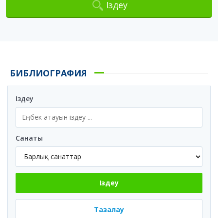
Іздеу
БИБЛИОГРАФИЯ
Іздеу
Санаты
Іздеу
Тазалау