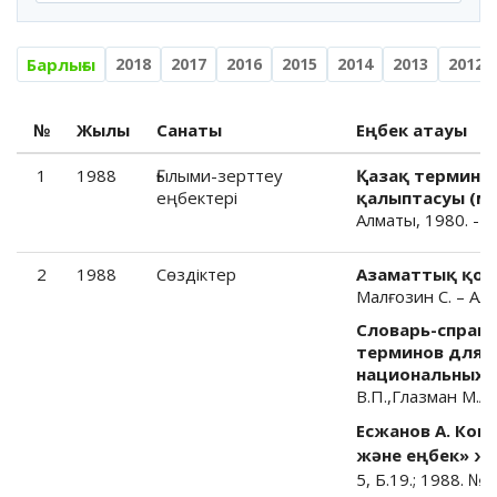
Барлығы
2018
2017
2016
2015
2014
2013
2012
№
Жылы
Санаты
Еңбек атауы
1
1988
Ғылыми-зерттеу
Қазақ термино
еңбектері
қалыптасуы (мо
Алматы, 1980. -15
2
1988
Cөздіктер
Азаматтық қорғ
Малғозин С. – Ал
Словарь-справо
терминов для 
национальных г
В.П.,Глазман М.А.
Есжанов А. Комп
және еңбек» ж
5, Б.19.; 1988. № 