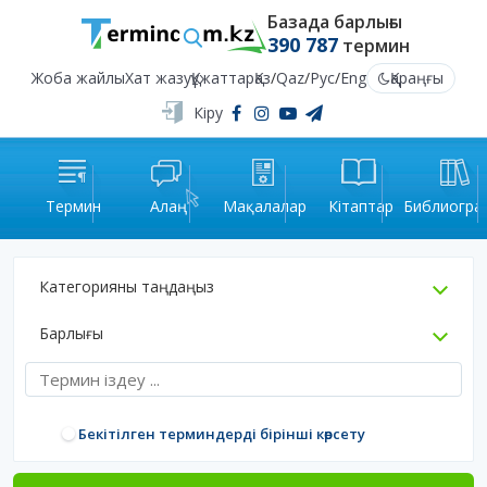
Базада барлығы
390 787
термин
Жоба жайлы
Хат жазу
Құжаттар
Қаз
/
Qaz
/
Рус
/
Eng
Қараңғы
Кіру
Термин
Алаң
Мақалалар
Кітаптар
Библиогра
Категорияны таңдаңыз
Барлығы
Бекітілген терминдерді бірінші көрсету