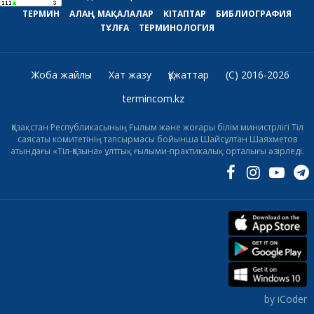
ТЕРМИН
АЛАҢ
МАҚАЛАЛАР
КІТАПТАР
БИБЛИОГРАФИЯ
ТҰЛҒА
ТЕРМИНОЛОГИЯ
Жоба жайлы
Хат жазу
Құжаттар
(C) 2016-2026
termincom.kz
Қазақстан Республикасының Ғылым және жоғары білім министрлігі Тіл
саясаты комитетінің тапсырмасы бойынша Шайсұлтан Шаяхметов
атындағы «Тіл-Қазына» ұлттық ғылыми-практикалық орталығы әзірледі.
by iCoder