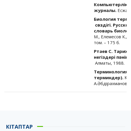
Компьютерлік сө
журналы.
Есжано
Биология терм
сөздігі. Русск
словарь биоло
М., Елемесов К., 
том. – 175 б.
Ртаев С. Тарих,
негіздері пәнін
Алматы, 1988.
Терминологиялы
терминдер).
Құр
А.Әбдірахманов. –
КІТАПТАР