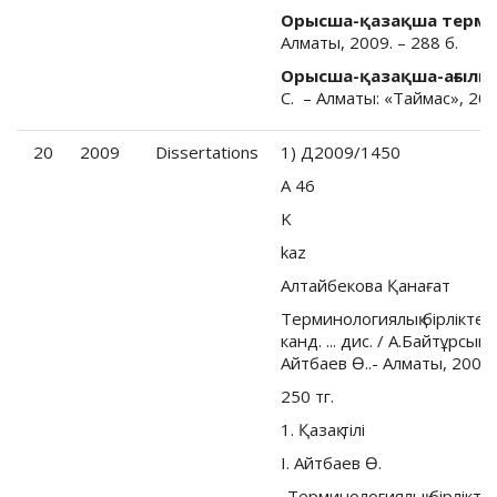
Орысша-қазақша терми
Алматы, 2009. – 288 б.
Орысша-қазақша-ағылшы
С. – Алматы: «Таймас», 2009
20
2009
Dissertations
1) Д2009/1450
А 46
K
kaz
Алтайбекова Қанағат
Терминологиялық бiрлiктер
канд. ... дис. / А.Байтұрсынұ
Айтбаев Ө..- Алматы, 2009.-
250 тг.
1. Қазақ тiлi
I. Айтбаев Ө.
-Терминологиялық бiрлiкте