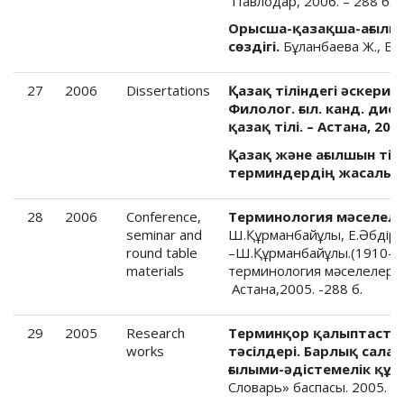
Павлодар, 2006. – 288 б.
Орысша-қазақша-ағылш
сөздігі.
Бұланбаева Ж., Бұл
27
2006
Dissertations
Қазақ тіліндегі әскери
Филолог. ғыл. канд. дис
қазақ тілі. – Астана, 2006
Қазақ және ағылшын ті
терминдердің жасалымы
28
2006
Conference,
Терминология мәселеле
seminar and
Ш.Құрманбайұлы, Е.Әбдірәс
round table
–Ш.Құрманбайұлы.(1910-1
materials
терминология мәселелеріне
Астана,2005. -288 б.
29
2005
Research
Терминқор қалыптасты
works
тәсілдері. Барлық сала
ғылыми-әдістемелік құр
Словарь» баспасы. 2005. -