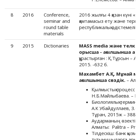
8
2016
Conference,
2016 жылғы 4 қазан күні «З
seminar and
қамтамасыз ету және терми
round table
республикалық әдістемелік
materials
9
2015
Dictionaries
МАSS media және телко
орысша - ағылшынша аны
құрастырған : Қ.Тұрсын – А
2015. -632 б.
Махамбет А.Қ. Мұнай м
ағылшынша сөздік.
– Алма
Қылмыстық процесс б
Н.Б.Майлыбаева. – Қа
Биологиялық терминдер
А.К Убайдуллаев, З.С.
Тұран, 2015ж – 388б.
Аударманың өзекті мә
Алматы: Palitra – Pre
Тілдескіш: банк қызм
тұтынушыларға арналғ