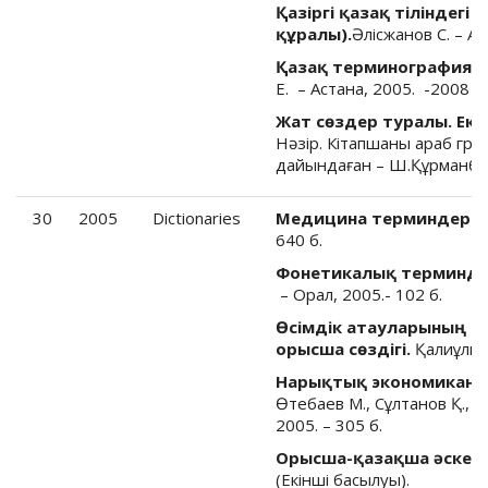
Қазіргі қазақ тіліндег
құралы).
Әлісжанов С. – Ас
Қазақ терминографиясы
Е. – Астана, 2005. -2008 б.
Жат сөздер туралы. Ек
Нәзір. Кітапшаны араб гра
дайындаған – Ш.Құрманбай
30
2005
Dictionaries
Медицина терминдерінің
640 б.
Фонетикалық терминдер
– Орал, 2005.- 102 б.
Өсімдік атауларының о
орысша сөздігі.
Қалиұлы Б
Нарықтық экономиканың 
Өтебаев М., Сұлтанов Қ., Ес
2005. – 305 б.
Орысша-қазақша әскерл
(Екінші басылуы).