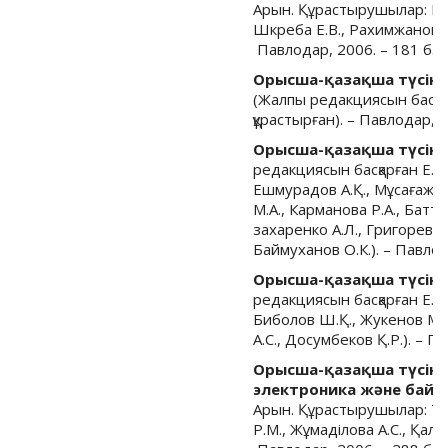
Арын. Құрастырушылар: Кисл
Шкреба Е.В., Рахимжанова К
Павлодар, 2006. – 181 б.
Орысша-қазақша түсінд
(Жалпы редакциясын басқа
құрастырған). – Павлодар, 2
Орысша-қазақша түсінді
редакциясын басқарған Е. 
Ешмурадов А.Қ., Мұсағажин
М.А., Карманова Р.А., Батта
захаренко А.Л., Григорева 
Баймуханов О.К.). – Павлод
Орысша-қазақша түсінді
редакциясын басқарған Е. 
Биболов Ш.Қ., Жукенов М.Қ.
А.С., Досумбеков Қ.Р.). – П
Орысша-қазақша түсінді
электроника және байл
Арын. Құрастырушылар: Тас
Р.М., Жұмаділова А.С., Қал