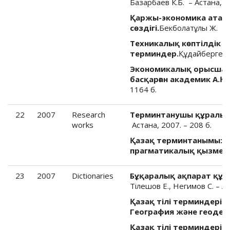
Базарбаев К.Б.
–
Астана, 2
Қаржы-экономика ата
сөздігі.
Бекболатұлы Ж. – А
Техникалық көптілдік сө
терминдер.
Құдайбергенов
Экономикалық орысша-қ
басқарған академик А.Қ
1164 б.
22
2007
Research
Терминтанушы құралы (
works
Астана, 2007. – 208 б.
Қазақ терминтанымы: л
прагматикалық қызметі
23
2007
Dictionaries
Бұқаралық ақпарат құр
Тілешов Е., Негимов С. – Ал
Қазақ тілі терминдеріні
География және геодез
Қазақ тілі терминдеріні