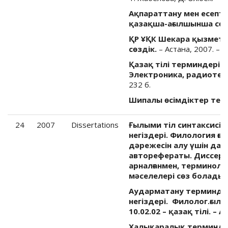
Ақпараттану мен есепт
қазақша-ағылшынша сөзд
ҚР ҰҚК Шекара қызмет
сөздік.
– Астана, 2007. – 2
Қазақ тілі терминдеріні
Электроника, радиотех
232 б.
Шипалы өсімдіктер терм
24
2007
Dissertations
Ғылыми тіл синтаксисі
негіздері. Филология 
дәрежесін алу үшін дай
авторефераты. Диссерт
арналғанмен, терминоло
мәселелері сөз болады.
Аударматану терминдер
негіздері. Филолог.ғыл.
10.02.02 – қазақ тілі. – 
Халықаралық терминдер