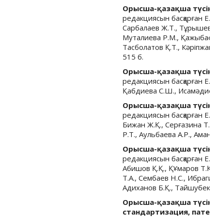
Орысша-қазақша түсінді
редакциясын басқарған Е. 
Сарбалаев Ж.Т., Тұрышев А.
Муталиева Р.М., Қажыбаева 
Тасболатов Қ.Т., Кәріпжанов
515 б.
Орысша-қазақша түсінд
редакциясын басқарған Е.
Қабдиева С.Ш., Исамәдиева 
Орысша-қазақша түсінді
редакциясын басқарған Е. 
Бижан Ж.Қ., Серғазина Т.Т.
Р.Т., Аульбаева А.Р., Аманж
Орысша-қазақша түсінді
редакциясын басқарған Е. А
Абишов Қ.Қ., ҚҰмаров Т.Қ.
Т.А., Сембаев Н.С., Ибрагим
Адиханов Б.Қ., Тайшубекова
Орысша-қазақша түсінді
стандартизация, патен