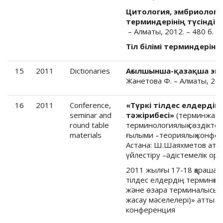
Цитология, эмбриология
терминдерінің түсіндір
– Алматы, 2012. – 480 б.
Тіл білімі терминдерінің 
15
2011
Dictionaries
Ағылшынша-қазақша эко
Жанетова Ф. – Алматы, 2011
16
2011
Conference,
«Түркі тілдес елдерді
seminar and
тәжірибесі»
(терминжасам
round table
терминологиялық сөздіктер 
materials
ғылыми –теориялық конфе
Астана: Ш.Шаяхметов аты
үйлестіру –әдістемелік орт
2011 жылғы 17-18 қараша к
тілдес елдердің терминқор
және өзара терминалысым, 
жасау мәселелері)» атты х
конференция