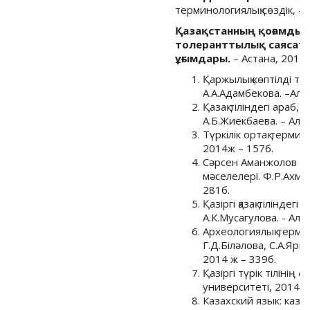
терминологиялық сөздік, – 
Қазақстанның қоғамдық
толеранттылық саясаты
ұғымдары.
– Астана, 2014.
Қаржылық көптілді те
А.А.Адамбекова. –Алм
Қазақ тіліндегі араб,
А.Б.Жиекбаева. – Алма
Түркілік ортақ термин
2014ж – 157б.
Сәрсен Аманжолов ж
мәселелері. Ф.Р.Ахме
281б.
Қазіргі қазақ тіліндег
А.К.Мусагулова. - Алм
Археологиялық термин
Г.Д.Біләлова, С.А.Яры
2014 ж – 339б.
Қазіргі түрік тілінің 
университеті, 2014ж 
Казахский язык: каза