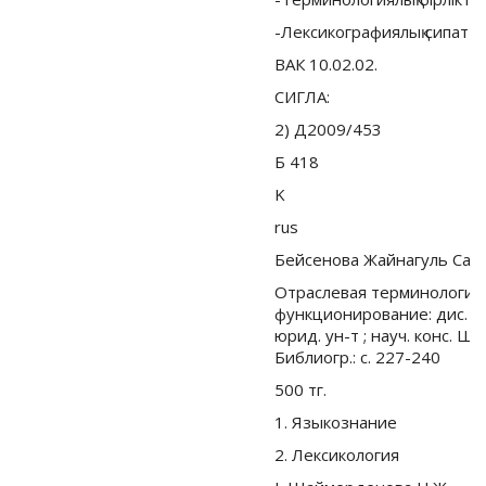
-Лексикографиялық сипат
ВАК 10.02.02.
СИГЛА:
2) Д2009/453
Б 418
K
rus
Бейсенова Жайнагуль Саб
Отраслевая терминология:
функционирование: дис. ...
юрид. ун-т ; науч. конс. Ш
Библиогр.: с. 227-240
500 тг.
1. Языкознание
2. Лексикология