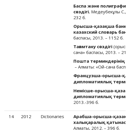
Баспа және полиграфия 
сөздігі.
Медеубекұлы С., О
232 б.
Орысша-қазақша банк те
казахский словарь банк
баспасы, 2013. – 1152 б.
Тағамтану сөздігі
(орысша
сана» баспасы, 2013. – 216 
Пошта терминдерінің қ
– Алматы: «Ой-сана баспасы
Французша-орысша-қаз
дипломатиялық терминд
Немісше-орысша-қазақ
дипломатиялық терминд
2013.-396 б.
14
2012
Dictionaries
Арабша-орысша-қазақш
халықаралық қатынастар
Алматы, 2012. – 396 б.