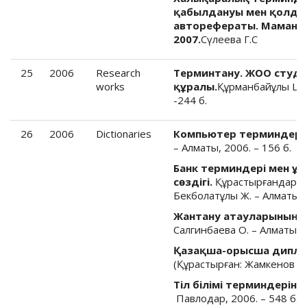
қабылдануы мен қолданы
авторефераты. Мамандығы:
2007.
Сүлеева Г.С
25
2006
Research
Терминтану. ЖОО студен
works
құралы.
Құрманбайұлы Ш. 
-244 б.
26
2006
Dictionaries
Компьютер терминдеріні
– Алматы, 2006. – 156 б.
Банк терминдері мен ұ
сөздігі.
Құрастырғандар: Се
Бекболатұлы Ж. – Алматы, 2
Жантану атауларының тү
Салгинбаева О. – Алматы, 2
Қазақша-орысша дипло
(Құрастырған: Жамкенов Б.).
Тіл білімі терминдерінің
Павлодар, 2006. – 548 б.