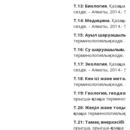
Т.13: Биология.
Қазақша-о
сөздік. – Алматы, 2014.- 52
Т.14: Медицина.
Қазақша-
сөздік. – Алматы, 2014.- 53
Т.15: Ауыл шаруашылығ
терминологиялық сөздік. – 
Т.16: Су шаруашылығы.
Қ
терминологиялық сөздік. – 
Т.17: Экология.
Қазақша-о
сөздік. – Алматы, 2014.- 50
Т.18: Кен ісі және метал
терминологиялық сөздік. – 
Т.19: Геология, геодези
орысша-қазақша терминологи
Т.20: Жеңіл және тоқыма
қазақша терминологиялық сөз
Т.21: Тамақ өнеркәсібі
орысша, орысша-қазақша те