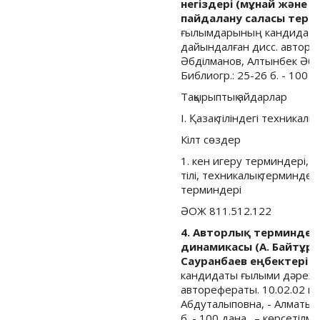
негіздері (мұнай және 
пайдалану саласы терм
ғылымдарының кандидаты 
дайындалған дисс. авторе
Әбділманов, Алтынбек Әбутәлі
Библиогр.: 25-26 б. - 100 да
Тақырыптық айдарлар
I. Қазақ тіліндегі техникал
Кілт сөздер
1. кен игеру терминдері, 
тілі, техникалық терминдер,
терминдері
ӘОЖ 811.512.122
4. Авторлық терминдер:
динамикасы (А. Байтұрс
Сауранбаев еңбектері не
кандидаты ғылыми дәрежес
авторефераты. 10.02.02 
Абдуталыповна, - Алматы : [Б
б. - 100 дана . – көрсетілмег