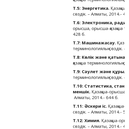
Т.5: Энергетика.
Қазақша-
сөздік. – Алматы, 2014.- 44
Т.6: Электроника, ради
орысша, орысша-қазақша те
428 б.
Т.7: Машинажасау.
Қазақ
терминологиялық сөздік. – 
Т.8: Көлік және қатына
қазақша терминологиялық сөз
Т.9: Сәулет және құрыл
терминологиялық сөздік. – 
Т.10: Статистика, стан
меншік.
Қазақша-орысша, о
Алматы, 2014.- 644 б.
Т.11: Әскери іс.
Қазақша-о
сөздік. – Алматы, 2014.- 56
Т.12: Химия.
Қазақша-орыс
сөздік. – Алматы, 2014.- 49