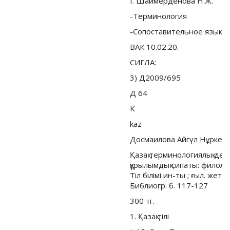
I. Шаймерденова Н.Ж.
-Терминология
-Сопоставительное языко
ВАК 10.02.20.
СИГЛА:
3) Д2009/695
Д 64
K
kaz
Досмаилова Айгүл Нұркеш
Қазақ терминологиялық деф
құрылымдық сипаты: филол. ғ
Тiл бiлiмi ин-ты ; ғыл. жет.
Библиогр. б. 117-127
300 тг.
1. Қазақ тiлi