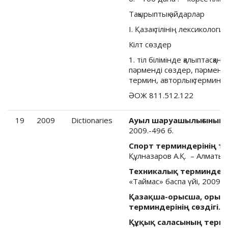
Тақырыптық айдарлар
I. Қазақ тілінің лексикологи
Кілт сөздер
1. тіл білімінде қалыптасқа
пәрменді сөздер, пәрменсі
термин, авторлық терминде
ӘОЖ 811.512.122
19
2009
Dictionaries
Ауыл шаруашылығының о
2009.-496 б.
Спорт терминдерінің түс
Құлназаров А.Қ. – Алматы, 
Техникалық терминдер с
«Таймас» баспа үйі, 2009.- 
Қазақша-орысша, орыс
терминдерінің сөздігі.
– 
Құқық саласының термин