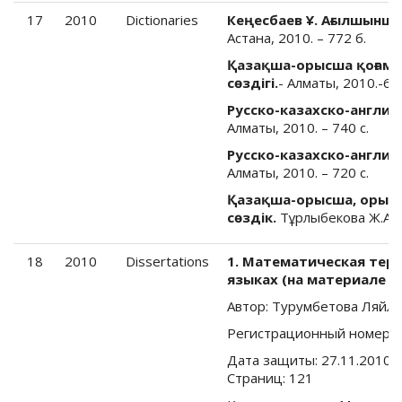
17
2010
Dictionaries
Кеңесбаев Ұ. Ағылшынш
Астана, 2010. – 772 б.
Қазақша-орысша қоғамд
сөздігі.
- Алматы, 2010.-65
Русско-казахско-англий
Алматы, 2010. – 740 с.
Русско-казахско-англий
Алматы, 2010. – 720 с.
Қазақша-орысша, орысш
сөздік.
Тұрлыбекова Ж.А., 
18
2010
Dissertations
1. Математическая тер
языках (на материале к
Автор: Турумбетова Ляйл
Регистрационный номер:
Дата защиты: 27.11.2010 Н
Страниц: 121