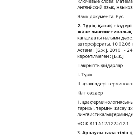
Ключевые слова: Математи
Английский язык, Языкозн
Язык документа: Рус.
2. Түрік, қазақ тілдер
және лингвистикалық т
кандидаты ғылыми дәрежес
авторефераты. 10.02.06 м
Астана : [Б.ж.], 2010 . - 24,
көрсетілмеген : [Б.ж.]
Тақырыптық айдарлар
I. Түрік
II. қазақ тілдері терминол
Кілт сөздер
1. қазақ терминологиясыны
тарихы, термин жасау жол
лингвистикалық терминдер,
ӘОЖ 811.512.122:512.1
3.
Арнаулы сала тілін 