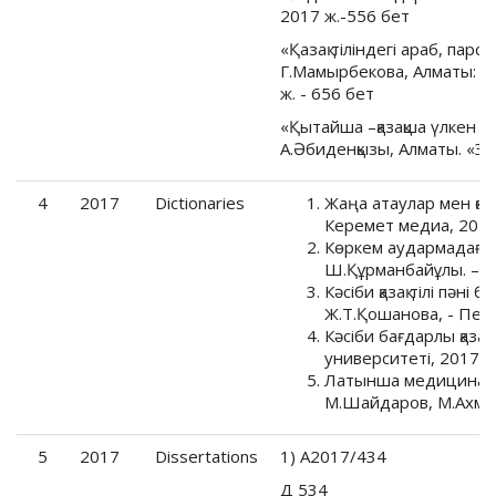
2017 ж.-556 бет
«Қазақ тіліндегі араб, парсы
Г.Мамырбекова, Алматы: М
ж. - 656 бет
«Қытайша –қазақша үлкен с
А.Әбиденқызы, Алматы. «Эк
4
2017
Dictionaries
Жаңа атаулар мен қо
Керемет медиа, 2017
Көркем аудармадағы 
Ш.Құрманбайұлы. – Ас
Кәсіби қазақ тілі пән
Ж.Т.Қошанова, - Петр
Кәсіби бағдарлы қазақ 
университеті, 2017ж 
Латынша медициналық
М.Шайдаров, М.Ахмет
5
2017
Dissertations
1) А2017/434
Д 534