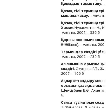
Қоғамдық тамақтану.
– А
Қазақ тілі терминдеріні
машинажасау.
– Алматы, 
Қазақ тілі терминдеріні
Химия.
Нұрахметов Н., Ния
Алматы, 2007. – 336 б.
Қаржы-экономикалық сө
Ә.Әбішев). – Алматы, 2007. 
Терминдер сөздігі (бекі
Алматы, 2007. – 232 б.
Ағылшынша-орысша-қаз
сөздігі.
Окушева Г.Т., Жанә
2007. – 106 б.
Ақпараттандыру мен ес
орысша-қазақша-ағылшы
Шенсізбаев Б.Ә., Ахметова 
б.
Саяси түсіндірме сөздік
Т. Жабелова, Д. Әлібек. – А