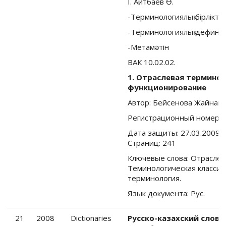
I. Айтбаев Ө.
-Терминологиялық бiрлiкте
-Терминологиялық дефини
-Метамәтiн
ВАК 10.02.02.
1. Отраслевая терминол
функционирование
Автор: Бейсенова Жайнагу
Регистрационный номер:
Дата защиты: 27.03.2009 Н
Страниц: 241
Ключевые слова: Отраслев
Теминологическая классиф
терминология.
Язык документа: Рус.
21
2008
Dictionaries
Русско-казахский слов