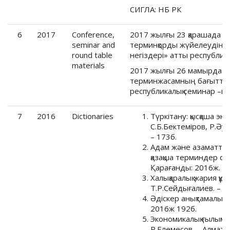
СИГЛА: НБ РК
6
2017
Conference,
2017 жылғы 23 қарашада Ас
seminar and
терминқорды жүйелеудің т
round table
негіздері» атты республи
materials
2017 жылғы 26 мамырда Аст
терминжасамның бағыттар
республикалық семинар –к
7
2016
Dictionaries
Түркітану: қысқаша эн
С.Б.Бектеміров, Р.Әу
– 173б.
Адам және азаматтард
қазақша терминдер сөз
Қарағанды: 2016ж.
Халықаралық жария құқы
Т.Р.Сейдығалиев. – Қ
Әдіскер анықтамалығы
2016ж 192б.
Экономикалық ғылымд
Р.Елемесов. – Алматы