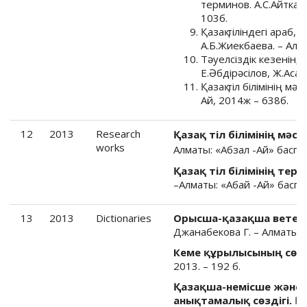
терминов. А.С.Айткал
103б.
Қазақ тіліндегі араб,
А.Б.Жиекбаева. – Алм
Тәуелсіздік кезенінде
Е.Әбдірәсілов, Ж.Асан
Қазақ тіл білімінің м
Ай, 2014ж – 638б.
12
2013
Research
Қазақ тіл білімінің мәсе
works
Алматы: «Абзал -Ай» баспас
Қазақ тіл білімінің тер
–Алматы: «Абай -Ай» баспас
13
2013
Dictionaries
Орысша-қазақша ветери
Джанабекова Г. – Алматы, 2
Кеме құрылысының сөзд
2013. – 192 б.
Қазақша-немісше және
анықтамалық сөздігі.
Құ