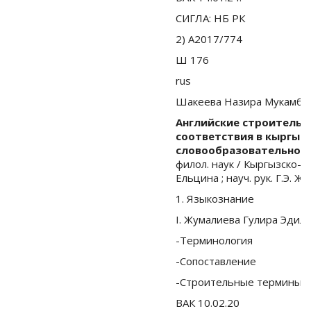
СИГЛА: НБ РК
2) А2017/774
Ш 176
rus
Шакеева Назира Мукамбе
Английские строительн
соответствия в кыргыз
словообразовательного
филол. наук / Кыргызско-Р
Ельцина ; науч. рук. Г.Э. Ж
1. Языкознание
I. Жумалиева Гулира Эдил
-Терминология
-Сопоставление
-Строительные термины
ВАК 10.02.20