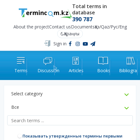
Total terms in
database
390 787
About the project
Contact us
Documents
Қаз
/
Qaz
/
Рус
/
Eng
Қараңғы
Sign in
Terms
Discussion
Articles
Books
Bibliograp
Select category
Все
Показывать утвержденные термины первыми