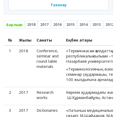
Тазалау
Барлығы
2018
2017
2016
2015
2014
2013
2012
№
Жылы
Санаты
Еңбек атауы
1
2018
Conference,
«Терминжасам қағидаттары
seminar and
республикалық ғылыми –тео
round table
Назарбаев университеті, 2
materials
«Терминологияның өзекті м
семинар (аудармашы, тер
100 жылдығына арналады), 
2
2017
Research
Көркем аудармадағы жаңа 
works
Ш.Құрманбайұлы, Астана. 
3
2017
Dictionaries
«Латынша медициналық те
сөздігі. М.Шайдаров. М.Ах