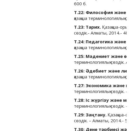
600 б.
Т.22: Философия және с
қазақша терминологиялық сөз
Т.23: Тарих.
Қазақша-орыс
сөздік.- Алматы, 2014.- 480
Т.24: Педагогика және п
қазақша терминологиялық сөз
Т.25: Мәдениет және өн
терминологиялық сөздік. Ал
Т.26: Әдебиет және лин
қазақша терминологиялық сөз
Т.27: Экономика және қ
терминологиялық сөздік. – 
Т.28: Іс жүргізу және мұра
терминологиялық сөздік. – 
Т.29: Заңтану.
Қазақша-ор
сөздік. – Алматы, 2014.- 53
Т.30: Дене тәрбиесі жән