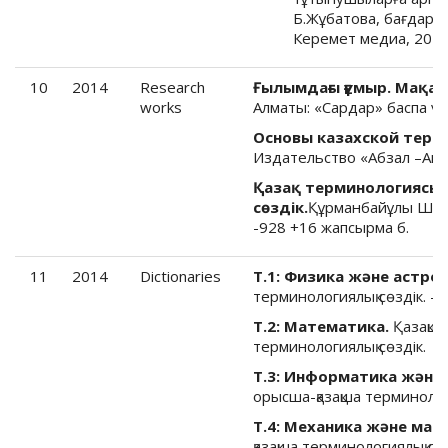
Б.Жұбатова, бағдарла
Керемет медиа, 2015
10
2014
Research
Ғылымдағы ғұмыр. Мақал
works
Алматы: «Сардар» баспа үйі
Основы казахской терм
Издательство «Абзал –Ай »
Қазақ терминологиясы:
сөздік.
Құрманбайұлы Ш. Б
-928 +16 жапсырма б.
11
2014
Dictionaries
Т.1: Физика және астро
терминологиялық сөздік. – 
Т.2: Математика.
Қазақша
терминологиялық сөздік. – 
Т.3: Информатика және 
орысша-қазақша терминологи
Т.4: Механика және ма
қазақша терминологиялық сөз