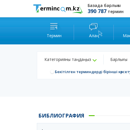
Базада барлығы
390 787
термин
Термин
Алаң
Ма
Категорияны таңдаңыз
Барлығы
Бекітілген терминдерді бірінші көрсет
БИБЛИОГРАФИЯ