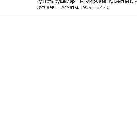
Құрастырушылар – М. Әмірбаев, Қ. Бектаев, Р.
Сәтбаев. – Алматы, 1959. – 347 б.