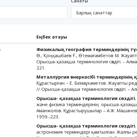
Санаты
Еңбек атауы
р
Физикалық география терминдерінің түсі
Ө., Қоңқашбаев Ғ., Өтемағамбетов М. Жауапт
Орысша-қазақша терминология сөздігі. – Алмат
22
Металлургия өнеркәсібі терминдерінің 
Құрастырған – Е. Бекмұхаметов. Жауапты реда
// Орысша-қазақша терминология сөздігі. – Алм
Орысша- қазақша терминология сөздігі. 
және физика терминдерінің орысша-қазақша с
Аманжолов. Құрастырушылар – А.Ж. Машанов, 
1959.-223.
Орысша- қазақша терминология сөздігі. 
астрономия терминдері қамтылған. Жалпы ре