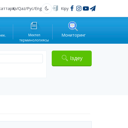
жаттар
Қаз
/
Qaz
/
Рус
/
Eng
Кіру
Қараңғы
Мониторинг
рек.
Мектеп
терминологиясы
Іздеу