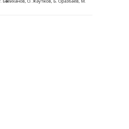
 Бөкейханов, О. Жәутіков, Б. Оразбаев, М.