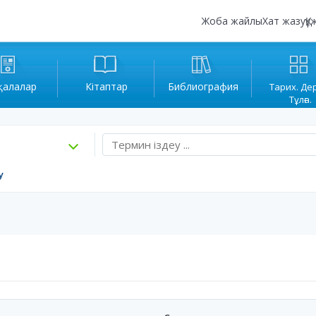
Жоба жайлы
Хат жазу
Құ
қалалар
Кітаптар
Библиография
Тарих. Де
Тұлға.
у