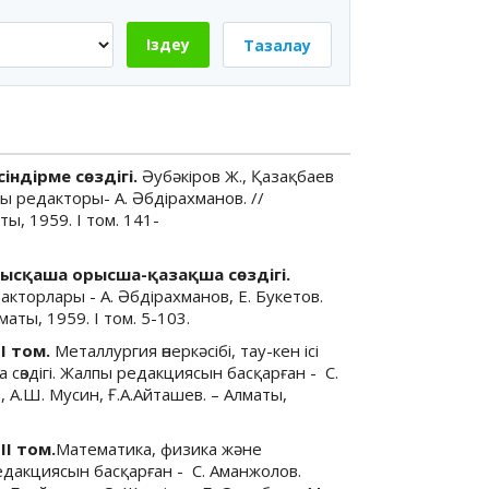
Іздеу
Тазалау
ндірме сөздігі.
Әубәкіров Ж., Қазақбаев
ы редакторы- А. Әбдірахманов. //
ы, 1959. І том. 141-
1.
қысқаша орысша-қазақша сөздігі.
кторлары - А. Әбдірахманов, Е. Букетов.
аты, 1959. І том. 5-103.
І том.
Металлургия өнеркәсібі, тау-кен ісі
өздігі. Жалпы редакциясын басқарған - С.
А.Ш. Мусин, Ғ.А.Айташев. – Алматы,
ІІ том.
Математика, физика және
дакциясын басқарған - С. Аманжолов.