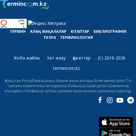
ТЕРМИН
АЛАҢ
МАҚАЛАЛАР
КІТАПТАР
БИБЛИОГРАФИЯ
ТҰЛҒА
ТЕРМИНОЛОГИЯ
Жоба жайлы
Хат жазу
Құжаттар
(C) 2016-2026
termincom.kz
Қазақстан Республикасының Ғылым және жоғары білім министрлігі Тіл
саясаты комитетінің тапсырмасы бойынша Шайсұлтан Шаяхметов
атындағы «Тіл-Қазына» ұлттық ғылыми-практикалық орталығы әзірледі.