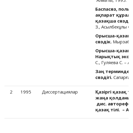
Баспасөз, поли
ақпарат құрал
қазақша сөздігі
З., Асылбекұлы С.
Орысша-қазақ
сөздік.
Мырзабек
Орысша-қазақша
Нарықтық экон
С., Гуляева С. – А
Заң терминдері
сөздігі.
Сапарғали
2
1995
Диссертациялар
Қазіргі қазақ т
жаңа қолданыст
дис. авторефер
қазақ тілі. – Ал