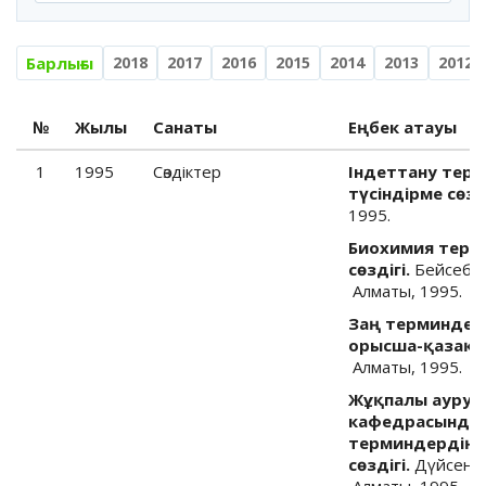
Барлығы
2018
2017
2016
2015
2014
2013
2012
№
Жылы
Санаты
Еңбек атауы
1
1995
Cөздіктер
Індеттану тер
түсіндірме сөзді
1995.
Биохимия терм
сөздігі.
Бейсебек
Алматы, 1995.
Заң терминдер
орысша-қазақша
Алматы, 1995.
Жұқпалы аурул
кафедрасында 
терминдердің 
сөздігі.
Дүйсенов 
Алматы, 1995.