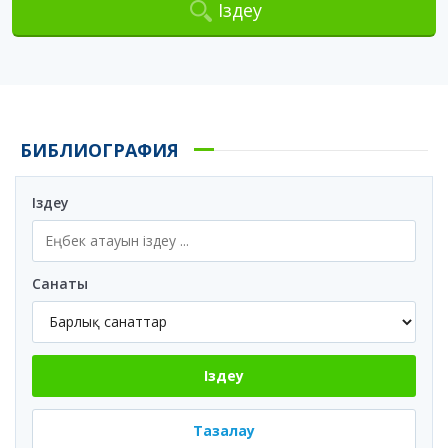
Іздеу
БИБЛИОГРАФИЯ
Іздеу
Санаты
Іздеу
Тазалау