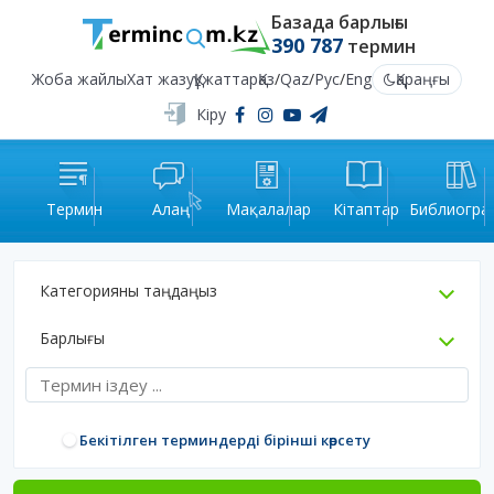
Базада барлығы
390 787
термин
Жоба жайлы
Хат жазу
Құжаттар
Қаз
/
Qaz
/
Рус
/
Eng
Қараңғы
Кіру
Термин
Алаң
Мақалалар
Кітаптар
Библиогра
Категорияны таңдаңыз
Барлығы
Бекітілген терминдерді бірінші көрсету