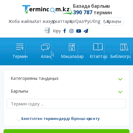
Базада барлығы
390 787
термин
Жоба жайлы
Хат жазу
Құжаттар
Қаз
/
Qaz
/
Рус
/
Eng
Қараңғы
Кіру
Термин
Алаң
Мақалалар
Кітаптар
Библиогра
Категорияны таңдаңыз
Барлығы
Бекітілген терминдерді бірінші көрсету