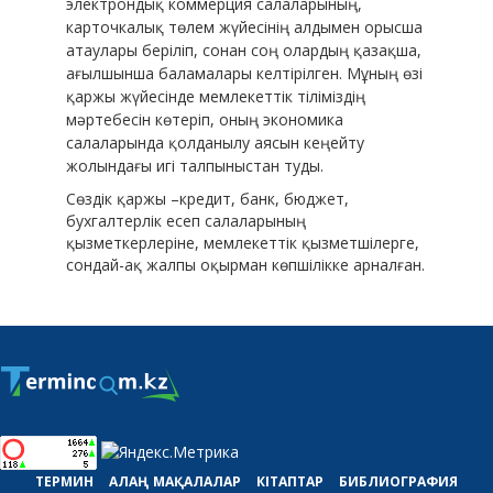
электрондық коммерция салаларының,
карточкалық төлем жүйесінің алдымен орысша
атаулары беріліп, сонан соң олардың қазақша,
ағылшынша баламалары келтірілген. Мұның өзі
қаржы жүйесінде мемлекеттік тіліміздің
мәртебесін көтеріп, оның экономика
салаларында қолданылу аясын кеңейту
жолындағы игі талпыныстан туды.
Сөздік қаржы –кредит, банк, бюджет,
бухгалтерлік есеп салаларының
қызметкерлеріне, мемлекеттік қызметшілерге,
сондай-ақ жалпы оқырман көпшілікке арналған.
ТЕРМИН
АЛАҢ
МАҚАЛАЛАР
КІТАПТАР
БИБЛИОГРАФИЯ