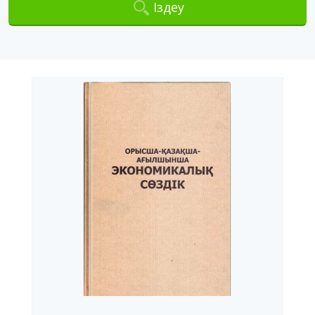
Іздеу