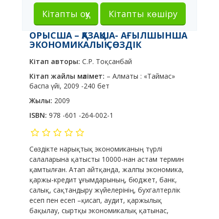
Кітапты оқу
Кітапты көшіру
ОРЫСША – ҚАЗАҚША- АҒЫЛШЫНША
ЭКОНОМИКАЛЫҚ СӨЗДІК
Кітап авторы:
С.Р. Тоқсанбай
Кітап жайлы мәлімет:
– Алматы : «Таймас»
баспа үйі, 2009 -240 бет
Жылы:
2009
ISBN:
978 -601 -264-002-1
Сөздікте нарықтық экономиканың түрлі
салаларына қатысты 10000-нан астам термин
қамтылған. Атап айтқанда, жалпы экономика,
қаржы-кредит ұғымдарының, бюджет, банк,
салық, сақтандыру жүйелерінің, бухгалтерлік
есеп пен есеп –қисап, аудит, қаржылық
бақылау, сыртқы экономикалық қатынас,