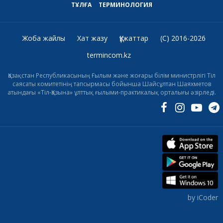
ТҰЛҒА
ТЕРМИНОЛОГИЯ
Жоба жайлы
Хат жазу
Құжаттар
(C) 2016-2026
termincom.kz
Қазақстан Республикасының Ғылым және жоғары білім министрлігі Тіл
саясаты комитетінің тапсырмасы бойынша Шайсұлтан Шаяхметов
атындағы «Тіл-Қазына» ұлттық ғылыми-практикалық орталығы әзірледі.
by iCoder