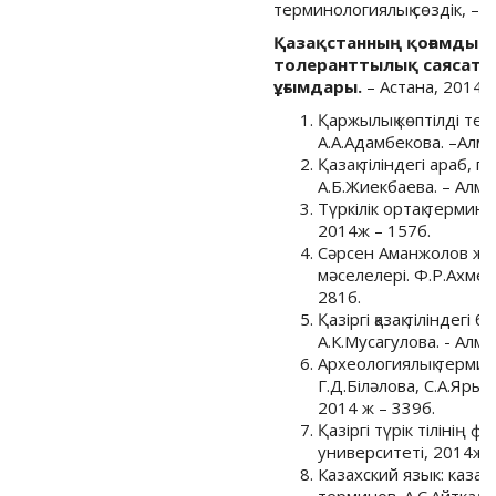
терминологиялық сөздік, – А
Қазақстанның қоғамдық 
толеранттылық саясаты
ұғымдары.
– Астана, 2014. 
Қаржылық көптілді тер
А.А.Адамбекова. –Алма
Қазақ тіліндегі араб, 
А.Б.Жиекбаева. – Алма
Түркілік ортақ термин 
2014ж – 157б.
Сәрсен Аманжолов жә
мәселелері. Ф.Р.Ахмет
281б.
Қазіргі қазақ тіліндегі
А.К.Мусагулова. - Алма
Археологиялық терминд
Г.Д.Біләлова, С.А.Яры
2014 ж – 339б.
Қазіргі түрік тілінің ф
университеті, 2014ж –
Казахский язык: казах
терминов. А.С.Айткали