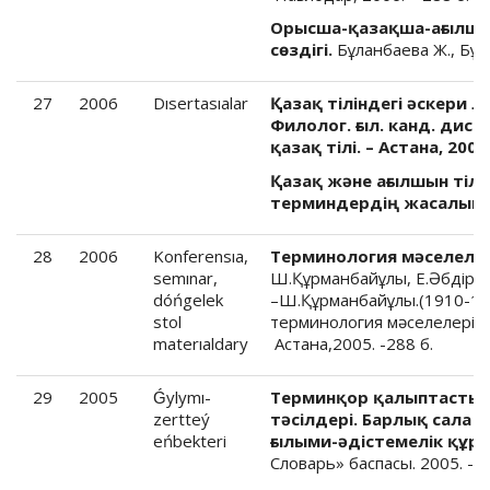
Орысша-қазақша-ағылшы
сөздігі.
Бұланбаева Ж., Бұла
27
2006
Dısertasıalar
Қазақ тіліндегі әскери 
Филолог. ғыл. канд. дис.
қазақ тілі. – Астана, 2006
Қазақ және ағылшын тіл
терминдердің жасалымы.
28
2006
Konferensıa,
Терминология мәселелер
semınar,
Ш.Құрманбайұлы, Е.Әбдірәсі
dóńgelek
–Ш.Құрманбайұлы.(1910-19
stol
терминология мәселелеріне
materıaldary
Астана,2005. -288 б.
29
2005
Ǵylymı-
Терминқор қалыптастыр
zertteý
тәсілдері. Барлық сала 
eńbekteri
ғылыми-әдістемелік құра
Словарь» баспасы. 2005. -2