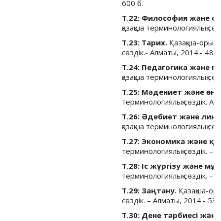
600 б.
Т.22: Философия және са
қазақша терминологиялық сөзд
Т.23: Тарих.
Қазақша-орысш
сөздік.- Алматы, 2014.- 480 
Т.24: Педагогика және п
қазақша терминологиялық сөзд
Т.25: Мәдениет және өне
терминологиялық сөздік. Алм
Т.26: Әдебиет және линг
қазақша терминологиялық сөзд
Т.27: Экономика және қ
терминологиялық сөздік. – А
Т.28: Іс жүргізу және мұрағ
терминологиялық сөздік. – А
Т.29: Заңтану.
Қазақша-оры
сөздік. – Алматы, 2014.- 532
Т.30: Дене тәрбиесі және