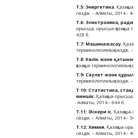
Т.5: Энергетика.
Қазақша-
сөздік. – Алматы, 2014.- 442
Т.6: Электроника, ради
орысша, орысша-қазақша тер
428 б.
Т.7: Машинажасау.
Қазақш
терминологиялық сөздік. – А
Т.8: Көлік және қатынас
қазақша терминологиялық сөзд
Т.9: Сәулет және құрылы
терминологиялық сөздік. – А
Т.10: Статистика, станд
меншік.
Қазақша-орысша, ор
Алматы, 2014.- 644 б.
Т.11: Әскери іс.
Қазақша-ор
сөздік. – Алматы, 2014.- 568
Т.12: Химия.
Қазақша-орысш
сөздік. – Алматы, 2014.- 496