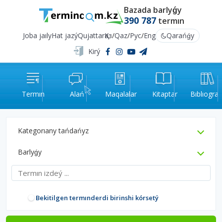
Bazada barlyǵy
390 787
termın
Joba jaıly
Hat jazý
Qujattar
Қаз
/
Qaz
/
Рус
/
Eng
Qarańǵy
Kirý
Termın
Alań
Maqalalar
Kitaptar
Bıblıograf
Kategorıany tańdańyz
Barlyǵy
Bekitilgen termınderdi birinshi kórsetý