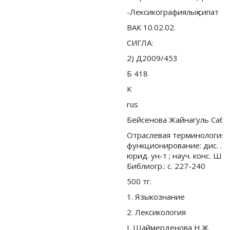
-Лексикографиялық сипат
ВАК 10.02.02.
СИГЛА:
2) Д2009/453
Б 418
K
rus
Бейсенова Жайнагуль Саби
Отраслевая терминология: 
функционирование: дис. ... 
юрид. ун-т ; науч. конс. Ша
Библиогр.: с. 227-240
500 тг.
1. Языкознание
2. Лексикология
I. Шаймерденова Н.Ж.