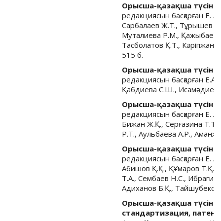
Орысша-қазақша түсінді
редакциясын басқарған Е. А
Сарбалаев Ж.Т., Тұрышев А.Қ
Муталиева Р.М., Қажыбаева Г
Тасболатов Қ.Т., Кәріпжанов
515 б.
Орысша-қазақша түсінді
редакциясын басқарған Е.А
Қабдиева С.Ш., Исамәдиева С
Орысша-қазақша түсінді
редакциясын басқарған Е. 
Бижан Ж.Қ., Серғазина Т.Т.
Р.Т., Аульбаева А.Р., Аманжо
Орысша-қазақша түсіндір
редакциясын басқарған Е. А
Абишов Қ.Қ., ҚҰмаров Т.Қ.,
Т.А., Сембаев Н.С., Ибрагимо
Адиханов Б.Қ., Тайшубекова 
Орысша-қазақша түсінді
стандартизация, патент