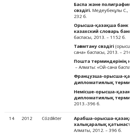
Баспа және полиграфия 
сөздігі.
Медеубекұлы С., Ом
232 б.
Орысша-қазақша банк тер
казахский словарь банк
баспасы, 2013. – 1152 б.
Тағамтану сөздігі
(орысша-
сана» баспасы, 2013. – 216 б
Пошта терминдерінің қа
– Алматы: «Ой-сана баспасы
Французша-орысша-қаз
дипломатиялық терминд
Немісше-орысша-қазақш
дипломатиялық терминде
2013.-396 б.
14
2012
Cózdikter
Арабша-орысша-қазақша
халықаралық қатынастар 
Алматы, 2012. – 396 б.