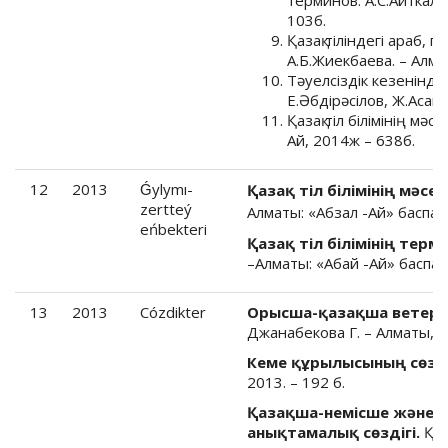
103б.
Қазақ тіліндегі араб, 
А.Б.Жиекбаева. – Алма
Тәуелсіздік кезеніндег
Е.Әбдірәсілов, Ж.Асано
Қазақ тіл білімінің мә
Ай, 2014ж – 638б.
12
2013
Ǵylymı-
Қазақ тіл білімінің мәсел
zertteý
Алматы: «Абзал -Ай» баспасы
eńbekteri
Қазақ тіл білімінің тер
–Алматы: «Абай -Ай» баспас
13
2013
Cózdikter
Орысша-қазақша ветери
Джанабекова Г. – Алматы, 20
Кеме құрылысының сөзді
2013. – 192 б.
Қазақша-немісше және 
анықтамалық сөздігі.
Құр