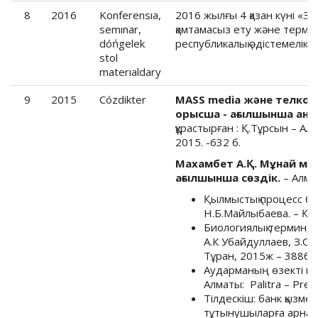
8
2016
Konferensıa,
2016 жылғы 4 қазан күні «За
semınar,
қамтамасыз ету және терми
dóńgelek
республикалық әдістемелік 
stol
materıaldary
9
2015
Cózdikter
МАSS media және телком
орысша - ағылшынша аны
құрастырған : Қ.Тұрсын – А
2015. -632 б.
Махамбет А.Қ. Мұнай ме
ағылшынша сөздік.
– Алмат
Қылмыстық процесс бо
Н.Б.Майлыбаева. – Қар
Биологиялық терминдер 
А.К Убайдуллаев, З.С.Ә
Тұран, 2015ж – 388б.
Аударманың өзекті мәс
Алматы: Palitra – Pres
Тілдескіш: банк қызме
тұтынушыларға арналға