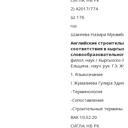
2) А2017/774
Ш 176
rus
Шакеева Назира Мукамбет
Английские строительн
соответствия в кыргызс
словообразовательного 
филол. наук / Кыргызско-Ро
Ельцина ; науч. рук. Г.Э. Жу
1. Языкознание
I. Жумалиева Гулира Эдилб
-Терминология
-Сопоставление
-Строительные термины
ВАК 10.02.20
СИГЛА: НБ РК