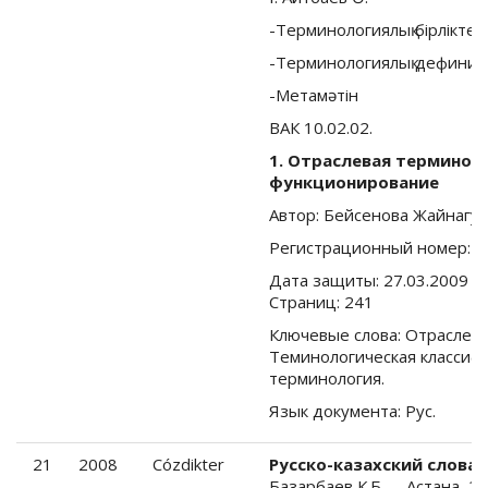
-Терминологиялық бiрлiктер
-Терминологиялық дефини
-Метамәтiн
ВАК 10.02.02.
1. Отраслевая терминоло
функционирование
Автор: Бейсенова Жайнагу
Регистрационный номер: 
Дата защиты: 27.03.2009 На
Страниц: 241
Ключевые слова: Отраслев
Теминологическая классифи
терминология.
Язык документа: Рус.
21
2008
Cózdikter
Русско-казахский слова
Базарбаев К.Б.
–
Астана, 20