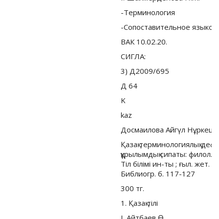
-Терминология
-Сопоставительное языкоз
ВАК 10.02.20.
СИГЛА:
3) Д2009/695
Д 64
K
kaz
Досмаилова Айгүл Нұркешқ
Қазақ терминологиялық дефи
құрылымдық сипаты: филол. ғы
Тiл бiлiмi ин-ты ; ғыл. жет. 
Библиогр. б. 117-127
300 тг.
1. Қазақ тiлi
I. Айтбаев Ө.