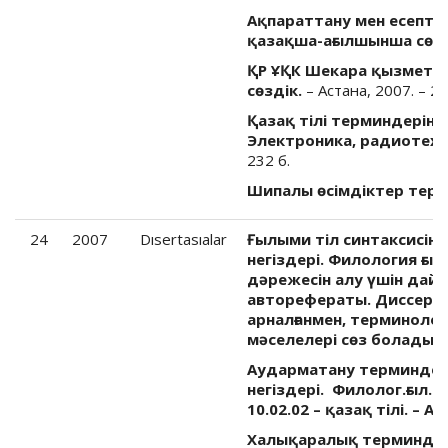
Ақпараттану мен есепте
қазақша-ағылшынша сөзді
ҚР ҰҚК Шекара қызметі
сөздік.
– Астана, 2007. – 24
Қазақ тілі терминдерінің
Электроника, радиотехн
232 б.
Шипалы өсімдіктер терм
24
2007
Dısertasıalar
Ғылыми тіл синтаксисін
негіздері. Филология ғ
дәрежесін алу үшін дай
авторефераты. Диссерта
арналғанмен, терминолог
мәселелері сөз болады.
Ә
Аударматану терминдері
негіздері. Филолог.ғыл.
10.02.02 – қазақ тілі. – А
Халықаралық терминдер