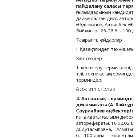
пайдалану саласы терми
ғылымдарының кандидаты ғ
дайындалған дисс. авторе
Әбділманов, Алтынбек Әбутәлі
Библиогр.: 25-26 б. - 100 дан
Тақырыптық айдарлар
I. Қазақ тіліндегі техникалы
Кілт сөздер
1. кен игеру терминдері, к
тілі, техникалық терминдер, 
терминдері
ӘОЖ 811.512.122
4. Авторлық терминдер:
динамикасы (А. Байтұрсы
Сауранбаев еңбектері нег
кандидаты ғылыми дәрежесі
авторефераты. 10.02.02 м
Абдуталыповна, - Алматы : [Б.
б. - 100 дана . – көрсетілмеге