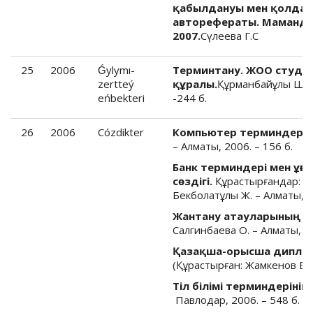
қабылдануы мен қолданыс
авторефераты. Мамандығы:
2007.
Сүлеева Г.С
25
2006
Ǵylymı-
Терминтану. ЖОО студент
zertteý
құралы.
Құрманбайұлы Ш. -
eńbekteri
-244 б.
26
2006
Cózdikter
Компьютер терминдерінің
– Алматы, 2006. – 156 б.
Банк терминдері мен ұ
сөздігі.
Құрастырғандар: Сей
Бекболатұлы Ж. – Алматы, 20
Жантану атауларының түс
Салгинбаева О. – Алматы, 20
Қазақша-орысша диплом
(Құрастырған: Жамкенов Б.). 
Тіл білімі терминдерінің 
Павлодар, 2006. – 548 б.