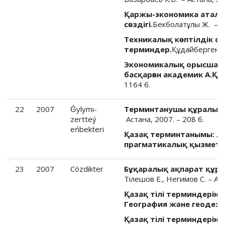
Қаржы-экономика атал
сөздігі.
Бекболатұлы Ж. – Ас
Техникалық көптілдік сө
терминдер.
Құдайбергенов 
Экономикалық орысша-қ
басқарған академик А.Қо
1164 б.
22
2007
Ǵylymı-
Терминтанушы құралы (с
zertteý
Астана, 2007. – 208 б.
eńbekteri
Қазақ терминтанымы: ле
прагматикалық қызметі.
23
2007
Cózdikter
Бұқаралық ақпарат құра
Тілешов Е., Негимов С. – Ал
Қазақ тілі терминдерінің
География және геодези
Қазақ тілі терминдерінің