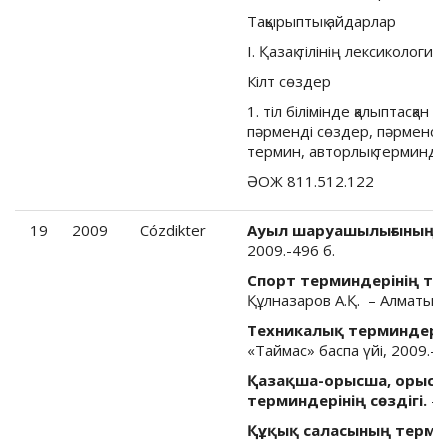
Тақырыптық айдарлар
I. Қазақ тілінің лексикология
Кілт сөздер
1. тіл білімінде қалыптасқан
пәрменді сөздер, пәрменсіз
термин, авторлық терминде
ӘОЖ 811.512.122
19
2009
Cózdikter
Ауыл шаруашылығының ор
2009.-496 б.
Спорт терминдерінің түс
Құлназаров А.Қ. – Алматы, 2
Техникалық терминдер сө
«Таймас» баспа үйі, 2009.- 6
Қазақша-орысша, орысш
терминдерінің сөздігі.
– 
Құқық саласының термин