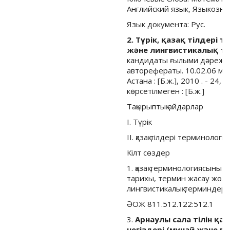
Английский язык, Языкозна
Язык документа: Рус.
2. Түрік, қазақ тілдер
және лингвистикалық т
кандидаты ғылыми дәрежесі
авторефераты. 10.02.06 м
Астана : [Б.ж.], 2010 . - 24, 
көрсетілмеген : [Б.ж.]
Тақырыптық айдарлар
I. Түрік
II. қазақ тілдері терминоло
Кілт сөздер
1. қазақ терминологиясыны
тарихы, термин жасау жол
лингвистикалық терминдер, 
ӘОЖ 811.512.122:512.1
3.
Арнаулы сала тілін қ
негіздері (мұнай және г