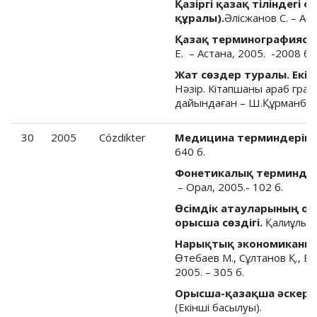
Қазіргі қазақ тіліндегі
құралы).
Әлісжанов С. – Аст
Қазақ терминографиясы
Е. – Астана, 2005. -2008 б.
Жат сөздер туралы. Екі
Нәзір. Кітапшаны араб граф
дайындаған – Ш.Құрманбайұ
30
2005
Cózdikter
Медицина терминдерінің 
640 б.
Фонетикалық терминдер 
– Орал, 2005.- 102 б.
Өсімдік атауларының о
орысша сөздігі.
Қалиұлы Б.
Нарықтық экономиканың т
Өтебаев М., Сұлтанов Қ., Есп
2005. – 305 б.
Орысша-қазақша әскерлі
(Екінші басылуы).