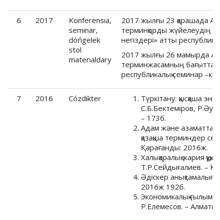
6
2017
Konferensıa,
2017 жылғы 23 қарашада Аст
semınar,
терминқорды жүйелеудің те
dóńgelek
негіздері» атты республик
stol
2017 жылғы 26 мамырда Аст
materıaldary
терминжасамның бағыттары
республикалық семинар –ке
7
2016
Cózdikter
Түркітану: қысқаша энц
С.Б.Бектеміров, Р.Әуе
– 173б.
Адам және азаматтарды
қазақша терминдер сөзд
Қарағанды: 2016ж.
Халықаралық жария құқығ
Т.Р.Сейдығалиев. – Қа
Әдіскер анықтамалығы.
2016ж 192б.
Экономикалық ғылымд
Р.Елемесов. – Алматы: