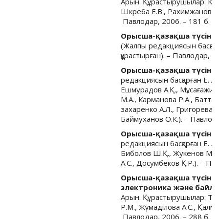
Арын. Құрастырушылар: Кисл
Шкреба Е.В., Рахимжанова К.
Павлодар, 2006. – 181 б.
Орысша-қазақша түсінді
(Жалпы редакциясын басқар
құрастырған). – Павлодар, 20
Орысша-қазақша түсіндір
редакциясын басқарған Е. А
Ешмурадов А.Қ., Мұсағажино
М.А., Карманова Р.А., Баттал
захаренко А.Л., Григорева 
Баймуханов О.К.). – Павлода
Орысша-қазақша түсінді
редакциясын басқарған Е. А
Биболов Ш.Қ., Жукенов М.Қ.,
А.С., Досумбеков Қ.Р.). – Па
Орысша-қазақша түсінді
электроника және байла
Арын. Құрастырушылар: Тас
Р.М., Жұмаділова А.С., Қалм
Павлодар, 2006. – 288 б.