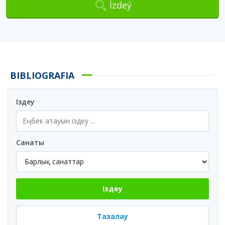
İzdeý
BIBLIOGRAFIA
Іздеу
Санаты
Іздеу
Тазалау