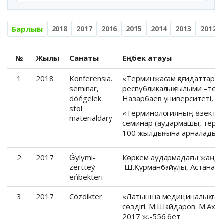
Барлығы
2018
2017
2016
2015
2014
2013
2012
№
Жылы
Санаты
Еңбек атауы
1
2018
Konferensıa,
«Терминжасам қағидаттары 
semınar,
республикалық ғылыми –теор
dóńgelek
Назарбаев университеті, 2
stol
«Терминологияның өзекті м
materıaldary
семинар (аудармашы, терм
100 жылдығына арналады), 
2
2017
Ǵylymı-
Көркем аудармадағы жаңа а
zertteý
Ш.Құрманбайұлы, Астана. «
eńbekteri
3
2017
Cózdikter
«Латынша медициналық тер
сөздігі. М.Шайдаров. М.Ахм
2017 ж.-556 бет