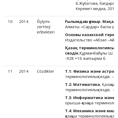
Б.Жұбатова, бағдарлам
Керемет медиа, 2015 
10
2014
Ǵylymı-
Ғылымдағы ғұмыр. Мақала
zertteý
Алматы: «Сардар» баспа үйі,
eńbekteri
Основы казахской терми
Издательство «Абзал –Ай » 
Қазақ терминологиясы: 
сөздік.
Құрманбайұлы Ш. Б
-928 +16 жапсырма б.
11
2014
Cózdikter
Т.1: Физика және астрон
терминологиялық сөздік. – А
Т.2: Математика.
Қазақша
терминологиялық сөздік. – 
Т.3: Информатика және 
орысша-қазақша терминология
Т.4: Механика және маш
қазақша терминологиялық сөзд