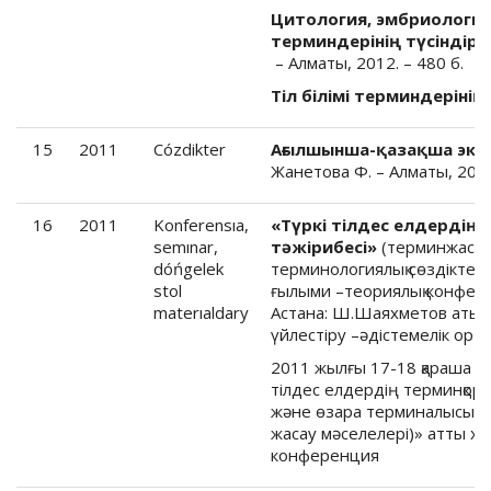
Цитология, эмбриология
терминдерінің түсіндірм
– Алматы, 2012. – 480 б.
Тіл білімі терминдерінің 
15
2011
Cózdikter
Ағылшынша-қазақша экол
Жанетова Ф. – Алматы, 2011
16
2011
Konferensıa,
«Түркі тілдес елдердің
semınar,
тәжірибесі»
(терминжасам
dóńgelek
терминологиялық сөздіктер 
stol
ғылыми –теориялық конфер
materıaldary
Астана: Ш.Шаяхметов атын
үйлестіру –әдістемелік орт
2011 жылғы 17-18 қараша кү
тілдес елдердің терминқор 
және өзара терминалысым, 
жасау мәселелері)» атты ха
конференция