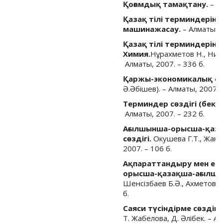
Қоғамдық тамақтану.
– Ал
Қазақ тілі терминдерінің
машинажасау.
– Алматы, 2
Қазақ тілі терминдерінің
Химия.
Нұрахметов Н., Нияз
Алматы, 2007. – 336 б.
Қаржы-экономикалық сө
Ә.Әбішев). – Алматы, 2007. –
Терминдер сөздігі (бекі
Алматы, 2007. – 232 б.
Ағылшынша-орысша-қаза
сөздігі.
Окушева Г.Т., Жанәд
2007. – 106 б.
Ақпараттандыру мен есе
орысша-қазақша-ағылшын
Шенсізбаев Б.Ә., Ахметова С
б.
Саяси түсіндірме сөздік.
Т. Жабелова, Д. Әлібек. – Ал