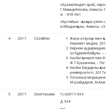
«Қазақ тіліндегі араб, парсы 
Г.Мамырбекова, Алматы: Ме
ж. - 656 бет
«Қытайша –қазақша үлкен сө
А.Әбиденқызы, Алматы. «Экс
4
2017
Cózdikter
Жаңа атаулар мен қол
Керемет медиа, 2017 
Көркем аудармадағы ж
Ш.Құрманбайұлы. – Ас
Кәсіби қазақ тілі пәні
Ж.Т.Қошанова, - Петр
Кәсіби бағдарлы қазақ т
университеті, 2017ж –
Латынша медициналық 
М.Шайдаров, М.Ахмето
5
2017
Dısertasıalar
1) А2017/434
Д 534
rus