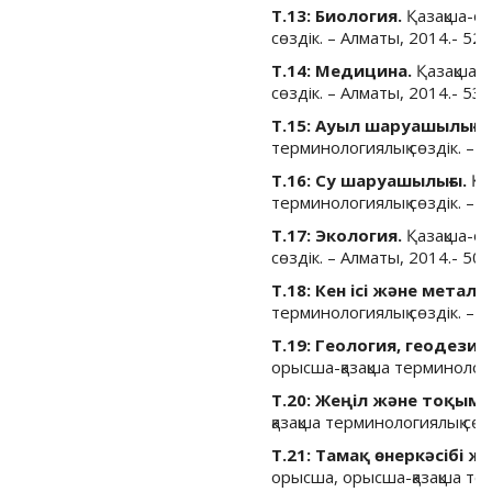
Т.13: Биология.
Қазақша-о
сөздік. – Алматы, 2014.- 528
Т.14: Медицина.
Қазақша-
сөздік. – Алматы, 2014.- 532
Т.15: Ауыл шаруашылығы
терминологиялық сөздік. – А
Т.16: Су шаруашылығы.
Қа
терминологиялық сөздік. – А
Т.17: Экология.
Қазақша-ор
сөздік. – Алматы, 2014.- 506
Т.18: Кен ісі және метал
терминологиялық сөздік. – А
Т.19: Геология, геодези
орысша-қазақша терминология
Т.20: Жеңіл және тоқыма 
қазақша терминологиялық сөзд
Т.21: Тамақ өнеркәсібі 
орысша, орысша-қазақша тер