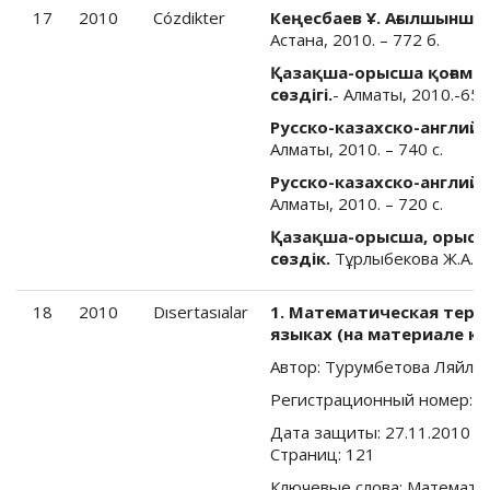
17
2010
Cózdikter
Кеңесбаев Ұ. Ағылшынша
Астана, 2010. – 772 б.
Қазақша-орысша қоғамд
сөздігі.
- Алматы, 2010.-656
Русско-казахско-английс
Алматы, 2010. – 740 с.
Русско-казахско-английс
Алматы, 2010. – 720 с.
Қазақша-орысша, орысша
сөздік.
Тұрлыбекова Ж.А., Қ
18
2010
Dısertasıalar
1. Математическая терм
языках (на материале ка
Автор: Турумбетова Ляйла
Регистрационный номер: 
Дата защиты: 27.11.2010 На
Страниц: 121
Ключевые слова: Математич