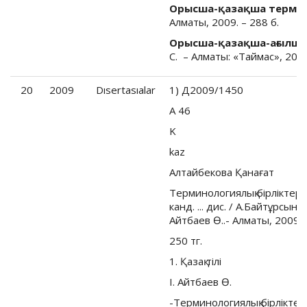
Орысша-қазақша термин
Алматы, 2009. – 288 б.
Орысша-қазақша-ағылшы
С. – Алматы: «Таймас», 2009
20
2009
Dısertasıalar
1) Д2009/1450
А 46
K
kaz
Алтайбекова Қанағат
Терминологиялық бiрлiктерд
канд. ... дис. / А.Байтұрсынұл
Айтбаев Ө..- Алматы, 2009.- 
250 тг.
1. Қазақ тiлi
I. Айтбаев Ө.
-Терминологиялық бiрлiктер