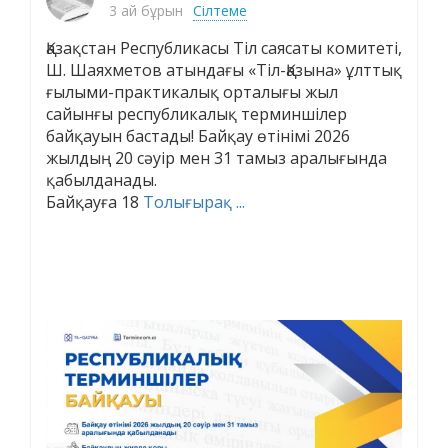
3 ай бұрын
Сілтеме
Қазақстан Республикасы Тіл саясаты комитеті,
Ш. Шаяхметов атындағы «Тіл-Қазына» ұлттық
ғылыми-практикалық орталығы жыл
сайынғы республикалық терминшілер
байқауын бастады! Байқау өтінімі 2026
жылдың 20 сәуір мен 31 тамыз аралығында
қабылданады.
Байқауға 18
Толығырақ ...