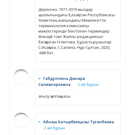
Дереккөз: 1971-2019 жылдар
аралығындағы Қазақстан Республикасы
Үкіметінің жанындағы Мемлекеттік
терминология комиссиясы
мәжілістерінде бекітілген терминдер.
Жинақ, ІІ том/ Жалпы редакциясын
басқарған Н.Аитова. Құрастырушылар:
С.Исақова, С.Сапина. Нұр-Сұлтан, 2020,
-688 бет.
≡
Габдуллина Динара
Салимгереевна
2 ай бұрын
ағызу қалпақшасы
≡
Айнаш Батырбекқызы Туғанбаева
2 ай бұрын