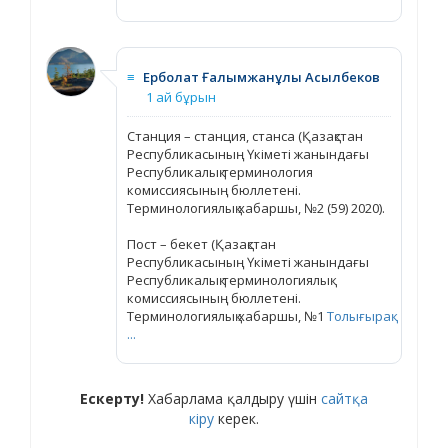
≡
Ерболат Ғалымжанұлы Асылбеков
1 ай бұрын
Станция – станция, станса (Қазақстан
Республикасының Үкіметі жанындағы
Республикалық терминология
комиссиясының бюллетені.
Терминологиялық хабаршы, №2 (59) 2020).
Пост – бекет (Қазақстан
Республикасының Үкіметі жанындағы
Республикалық терминологиялық
комиссиясының бюллетені.
Терминологиялық хабаршы, №1
Толығырақ
...
Ескерту!
Хабарлама қалдыру үшін
сайтқа
кіру
керек.