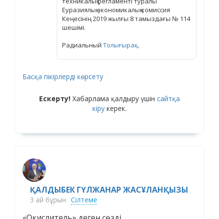
техникалық регламенті туралы
Еуразиялық экономикалық комиссия
Кеңесінің 2019 жылғы 8 тамыздағы № 114
шешімі.
Радиальный
Толығырақ ...
Басқа пікірлерді көрсету
Ескерту!
Хабарлама қалдыру үшін
сайтқа
кіру
керек.
ҚАЛДЫБЕК ГҮЛЖАНАР ЖАСҰЛАНҚЫЗЫ
3 ай бұрын
Сілтеме
«Окислитель» деген сөзді,