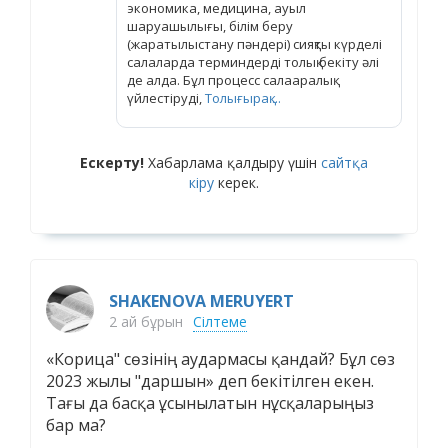
экономика, медицина, ауыл
шаруашылығы, білім беру
(жаратылыстану пәндері) сияқты күрделі
салаларда терминдерді толық бекіту әлі
де алда. Бұл процесс салааралық
үйлестіруді,
Толығырақ ...
Ескерту!
Хабарлама қалдыру үшін
сайтқа
кіру
керек.
SHAKENOVA MERUYERT
2 ай бұрын
Сілтеме
«Корица" сөзінің аудармасы қандай? Бұл сөз
2023 жылы "даршын» деп бекітілген екен.
Тағы да басқа ұсынылатын нұсқаларыңыз
бар ма?