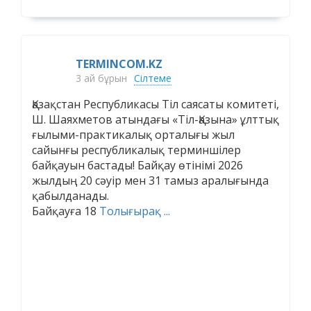
TERMINCOM.KZ
3 ай бұрын
Сілтеме
Қазақстан Республикасы Тіл саясаты комитеті,
Ш. Шаяхметов атындағы «Тіл-Қазына» ұлттық
ғылыми-практикалық орталығы жыл
сайынғы республикалық терминшілер
байқауын бастады! Байқау өтінімі 2026
жылдың 20 сәуір мен 31 тамыз аралығында
қабылданады.
Байқауға 18
Толығырақ ...