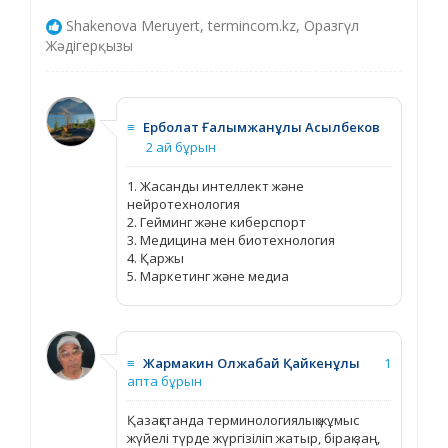
Shakenova Meruyert, termincom.kz, Оразгүл
Жәдігерқызы
≡
Ерболат Ғалымжанұлы Асылбеков
2 ай бұрын
1. Жасанды интеллект және
нейротехнология
2. Гейминг және киберспорт
3. Медицина мен биотехнология
4. Қаржы
5. Маркетинг және медиа
≡
Жармакин Олжабай Қайкенұлы
1
апта бұрын
Қазақстанда терминологиялық жұмыс
жүйелі түрде жүргізіліп жатыр, бірақ заң,