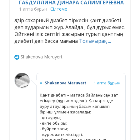
ГАБДУЛЛИНА ДИНАРА САЛИМГЕРЕЕВНА
1 апта бұрын
Сілтеме
Қазір сахарный диабет тіркесін қант диабеті
деп аударылып жүр. Алайда , бұл дұрыс емес.
Өйткені ілік септігі жасырын түрып қанттың
диабеті деп басқа мағына
Толығырақ ...
Shakenova Meruyert
≡
Shakenova Meruyert
1 апта бұрын
Қант диабеті – матаса байланысқан зат
есімдер (дұрыс модель). Қазақ тілінде
ауру атауларының басым көпшілігі
бірінші үлгімен жасалады:
- қан ауруы;
- өкпе обыры;
- бүйрек тасы;
- жүрек жеткіліксіздігі.
«Қант диабеті» де осы заңдылыққа