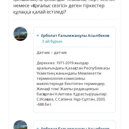
немесе «Қозғалыс сезгісі» деген тіркестер
құлаққа қалай естіледі?
≡
Ерболат Ғалымжанұлы Асылбеков
3 ай бұрын
Датчик – датчик
Дереккөз: 1971-2019 жылдар
аралығындағы Қазақстан Республикасы
Үкіметінің жанындағы Мемлекеттік
терминология комиссиясы
мәжілістерінде бекітілген терминдер.
Жинақ, ІІ том/ Жалпы редакциясын
басқарған Н.Аитова. Құрастырушылар:
С.Исақова, С.Сапина. Нұр-Сұлтан, 2020,
-688 бет.
≡
Ерболат Ғалымжанұлы Асылбеков