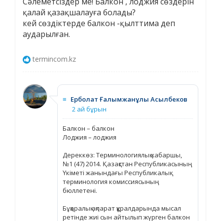
Cәлеметсіздер ме! Балкон , лоджия сөздерін
қалай қазақшалауға болады?
кей сөздіктерде балкон -қылттима деп
аударылған.
termincom.kz
≡
Ерболат Ғалымжанұлы Асылбеков
2 ай бұрын
Балкон – балкон
Лоджия – лоджия
Дереккөз: Терминологиялық хабаршы,
№1 (47) 2014. Қазақстан Республикасының
Үкіметі жанындағы Республикалық
терминология комиссиясының
бюллетені.
Бұқаралық ақпарат құралдарында мысал
ретінде жиі сын айтылып жүрген балкон