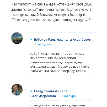
Termincom.kz сайтында «станция" сөзі 2020
жылы "станса" деп бекітілген. Бұл сөзге ұлт
тілінде қандай балама ұсынуға болады?
"Станса» деп қалғаны қаншалықты дұрыс?
≡
Ерболат Ғалымжанұлы Асылбеков
2 ай бұрын
А. Байтұрсынұлының термин жасау
қағидаттарына сәйкес жаппай
қолданылатын әлемдік терминдер
қабылдана алады, бірақ олар қазақ тілінің
табиғатына сәйкес өзгертілуі керек.
≡
Габдуллина Динара
Салимгереевна
1 ай бұрын
Станция сөзі бекет деп аударылады