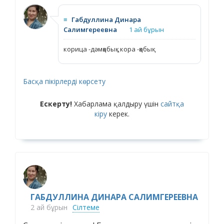
≡
Габдуллина Динара
Салимгереевна
1 ай бұрын
корица -дәмқабық , кора -қабық
Басқа пікірлерді көрсету
Ескерту!
Хабарлама қалдыру үшін
сайтқа
кіру
керек.
ГАБДУЛЛИНА ДИНАРА САЛИМГЕРЕЕВНА
2 ай бұрын
Сілтеме