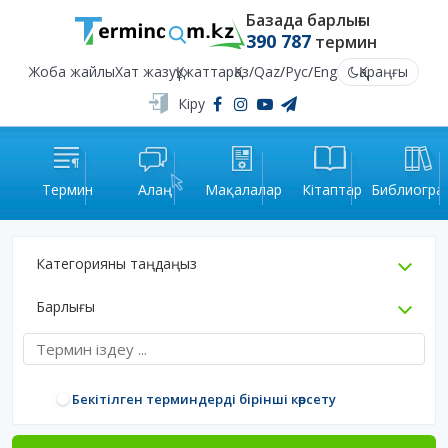
Базада барлығы
390 787
термин
Жоба жайлы
Хат жазу
Құжаттар
Қаз
/
Qaz
/
Рус
/
Eng
Қараңғы
Кіру
Термин
Алаң
Мақалалар
Кітаптар
Библиогра
Категорияны таңдаңыз
Барлығы
Бекітілген терминдерді бірінші көрсету