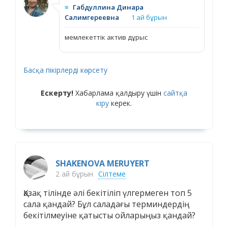
≡
Габдуллина Динара
Салимгереевна
1 ай бұрын
мемлекеттік актив дұрыс
Басқа пікірлерді көрсету
Ескерту!
Хабарлама қалдыру үшін
сайтқа
кіру
керек.
SHAKENOVA MERUYERT
2 ай бұрын
Сілтеме
Қазақ тілінде әлі бекітіліп үлгермеген топ 5
сала қандай? Бұл саладағы терминдердің
бекітілмеуіне қатысты ойларыңыз қандай?