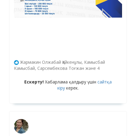
Жармакин Олжабай Қайкенұлы, Камысбай
Камысбай, Сарсембекова Тоғжан және 4
Ескерту!
Хабарлама қалдыру үшін
сайтқа
кіру
керек.