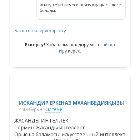
ағызу тетігі немесе ағызу қақпақшасы десе
болады.
Басқа пікірлерді көрсету
Ескерту!
Хабарлама қалдыру үшін
сайтқа
кіру
керек.
ИСКАНДИР ЕРКЕНАЗ МҰХАНБЕДИЯҚЫЗЫ
4 ай бұрын
Сілтеме
ЖАСАНДЫ ИНТЕЛЛЕКТ
Термин: Жасанды интеллект
Орысша баламасы: искусственный интеллект