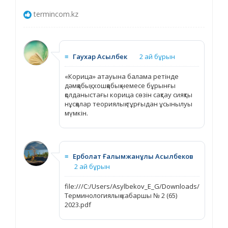
termincom.kz
≡
Гаухар Асылбек
2 ай бұрын
«Корица» атауына балама ретінде
дәмқабық, хошқабық немесе бұрынғы
қолданыстағы корица сөзін сақтау сияқты
нұсқалар теориялық тұрғыдан ұсынылуы
мүмкін.
≡
Ерболат Ғалымжанұлы Асылбеков
2 ай бұрын
file:///C:/Users/Asylbekov_E_G/Downloads/
Терминологиялық хабаршы № 2 (65)
2023.pdf