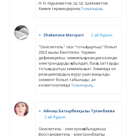
Н. Н. Нұрахметов, Ш. Ш. Шаяхметов.
Химия терминдерінің
Толығырақ ...
≡
Shakenova Meruyert
2 ай бұрын
"Окислитель" сөзі "тотықтырғыш" болып
2023 жылы бекітілген. Термин
дефинициясы: химиялық реакция кезінде
электрондарды қабылдап, басқа заттарды
тотықтыратын химиялық зат. Химияда ол
реакциялардың жүруі үшін маңызды
элемент болып табылады, ал
косметологияда
Толығырақ ...
≡
Айнаш Батырбекқызы Туғанбаева
2 ай бұрын
Окислитель - электронқабылдағыш
Восстановитель - электронбергіш