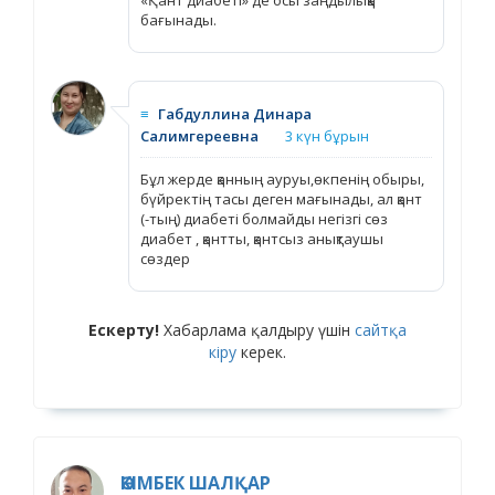
бағынады.
≡
Габдуллина Динара
Салимгереевна
3 күн бұрын
Бұл жерде қанның ауруы,өкпенің обыры,
бүйректің тасы деген мағынады, ал қант
(-тың) диабеті болмайды негізгі сөз
диабет , қантты, қантсыз анықтаушы
сөздер
Ескерту!
Хабарлама қалдыру үшін
сайтқа
кіру
керек.
ӘКІМБЕК ШАЛҚАР