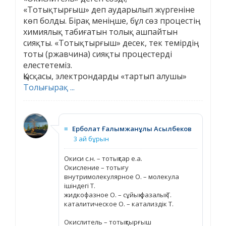
«Тотықтырғыш» деп аударылып жүргеніне
көп болды. Бірақ меніңше, бұл сөз процестің
химиялық табиғатын толық ашпайтын
сияқты. «Тотықтырғыш» десек, тек темірдің
тоты (ржавчина) сияқты процестерді
елестетеміз.
Қысқасы, электрондарды «тартып алушы»
Толығырақ ...
≡
Ерболат Ғалымжанұлы Асылбеков
3 ай бұрын
Окиси с.н. – тотықтар е.а.
Окисление – тотығу
внутримолекулярное О. – молекула
ішіндегі Т.
жидкофазное О. – сұйық фазалық Т.
каталитическое О. – катализдік Т.
Окислитель – тотықтырғыш