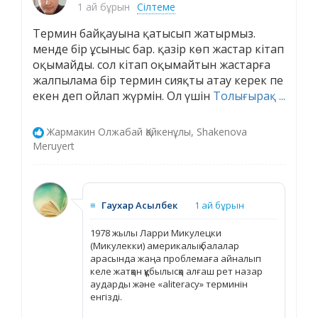
1 ай бұрын
Сілтеме
Термин байқауына қатысып жатырмыз.
менде бір ұсыныс бар. қазір көп жастар кітап
оқымайды. сол кітап оқымайтын жастарға
жалпылама бір термин сияқты атау керек пе
екен деп ойлап жүрмін. Ол үшін
Толығырақ ...
Жармакин Олжабай Қайкенұлы, Shakenova
Meruyert
≡
Гаухар Асылбек
1 ай бұрын
1978 жылы Ларри Микулецки
(Микулекки) америкалық балалар
арасында жаңа проблемаға айналып
келе жатқан құбылысқа алғаш рет назар
аударды және «aliteracy» терминін
енгізді.