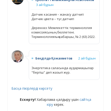
3 ай бұрын
Датчик касания – жанасу датчигі
Датчик цвета – түс датчигі
Дереккөз: Мемлекеттік терминология
комиссиясының бюллетені.
Терминологиялық хабаршы, № 2 (63) 2022.
≡
Бекділдә Қожахметов
2 ай бұрын
Энергетика саласында аудармашылар
"бергіш" деп жазып жүр.
Басқа пікірлерді көрсету
Ескерту!
Хабарлама қалдыру үшін
сайтқа
кіру
керек.