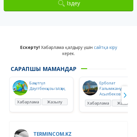
Іздеу
Ескерту!
Хабарлама қалдыру үшін
сайтқа кіру
керек.
САРАПШЫ МАМАНДАР
Бақытгүл
Ерболат
Дәуітбекқызы Ысқақ
Ғалымжанұлы
Асылбеков
Хабарлама
Жазылу
Хабарлама
Жазылу
TERMINCOM.KZ