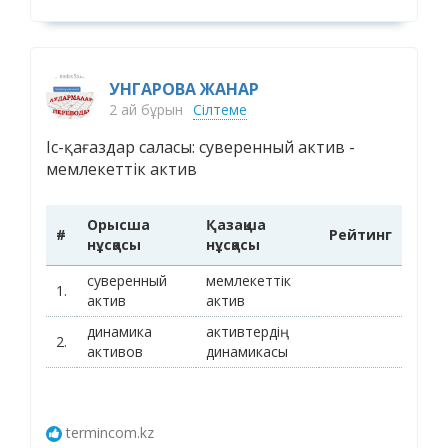
УНГАРОВА ЖАНАР
2 ай бұрын
Сілтеме
Іс-қағаздар саласы: суверенный актив -
мемлекеттік актив
Орысша
Қазақша
#
Рейтинг
нұсқасы
нұсқасы
суверенный
мемлекеттік
1.
актив
актив
динамика
активтердің
2.
активов
динамикасы
termincom.kz