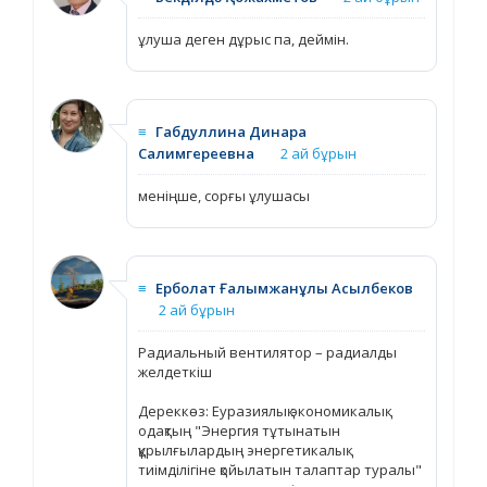
ұлуша деген дұрыс па, деймін.
≡
Габдуллина Динара
Салимгереевна
2 ай бұрын
меніңше, сорғы ұлушасы
≡
Ерболат Ғалымжанұлы Асылбеков
2 ай бұрын
Радиальный вентилятор – радиалды
желдеткіш
Дереккөз: Еуразиялық экономикалық
одақтың "Энергия тұтынатын
құрылғылардың энергетикалық
тиімділігіне қойылатын талаптар туралы"