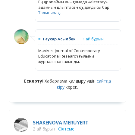
Ең қарапайым анықтамада «aliteracy»
адамның қалыптасқан оқу дағдысы бар,
Толығырақ ...
≡
Гаухар Асылбек
1 ай бұрын
Мәлімет Journal of Contemporary
Educational Research ғылыми
журналынан алынды.
Ескерту!
Хабарлама қалдыру үшін
сайтқа
кіру
керек.
SHAKENOVA MERUYERT
2 ай бұрын
Сілтеме