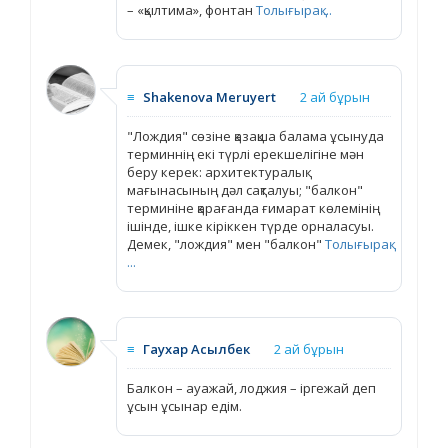
– «қылтима», фонтан
Толығырақ ...
≡
Shakenova Meruyert
2 ай бұрын
"Лождия" сөзіне қазақша балама ұсынуда
терминнің екі түрлі ерекшелігіне мән
беру керек: архитектуралық
мағынасының дәл сақталуы; "балкон"
терминіне қарағанда ғимарат көлемінің
ішінде, ішке кіріккен түрде орналасуы.
Демек, "лождия" мен "балкон"
Толығырақ
...
≡
Гаухар Асылбек
2 ай бұрын
Балкон – ауажай, лоджия – іргежай деп
ұсын ұсынар едім.