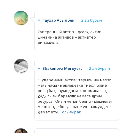
≡
Гаухар Асылбек
2 ай бұрын
Суверенный актив – қосалқы актив
Динамика активов – активтер
динамикасы
≡
Shakenova Meruyert
2 ай бұрын
"Суверенный актив" терминінің негізгі
мағынасы - мемлекетке тиесілі және
оның бақылауындағы экономикалық
құндылығы бар мүлік немесе қаржы
ресурсы. Оның негізгі белгісі - мемлекет
меншігінде болуы және ұлттық мүддеге
қызмет етуі.
Толығырақ ...