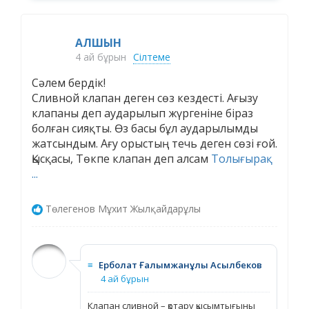
АЛШЫН
4 ай бұрын
Сілтеме
Сәлем бердік!
Сливной клапан деген сөз кездесті. Ағызу
клапаны деп аударылып жүргеніне біраз
болған сияқты. Өз басы бұл аударылымды
жатсындым. Ағу орыстың течь деген сөзі ғой.
Қысқасы, Төкпе клапан деп алсам
Толығырақ
...
Төлегенов Мұхит Жылқайдарұлы
≡
Ерболат Ғалымжанұлы Асылбеков
4 ай бұрын
Клапан сливной – қотару қысымтығыны