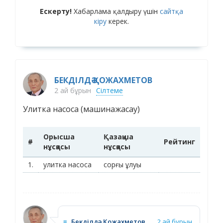
Ескерту!
Хабарлама қалдыру үшін
сайтқа
кіру
керек.
БЕКДІЛДӘ ҚОЖАХМЕТОВ
2 ай бұрын
Сілтеме
Улитка насоса (машинажасау)
Орысша
Қазақша
#
Рейтинг
нұсқасы
нұсқасы
1.
улитка насоса
сорғы ұлуы
≡
Бекділдә Қожахметов
2 ай бұрын