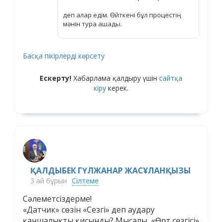
деп алар едім. Өйткені бұл процестің
мәнін тура ашады.
Басқа пікірлерді көрсету
Ескерту!
Хабарлама қалдыру үшін
сайтқа
кіру
керек.
ҚАЛДЫБЕК ГҮЛЖАНАР ЖАСҰЛАНҚЫЗЫ
3 ай бұрын
Сілтеме
Сәлеметсіздерме!
«Датчик» сөзін «Сезгі» деп аудару
қаншалықты қисынды? Мысалы, «Өрт сезгісі»