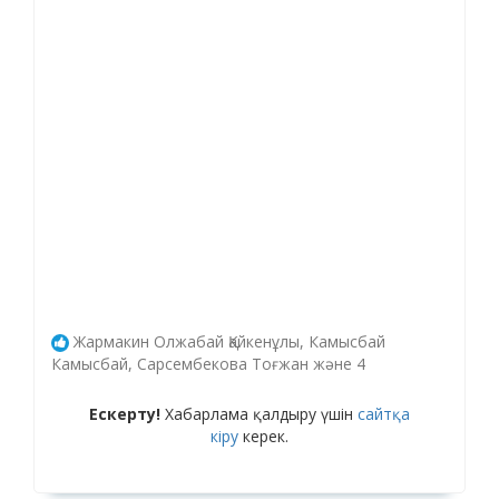
Жармакин Олжабай Қайкенұлы, Камысбай
Камысбай, Сарсембекова Тоғжан және 4
Ескерту!
Хабарлама қалдыру үшін
сайтқа
кіру
керек.