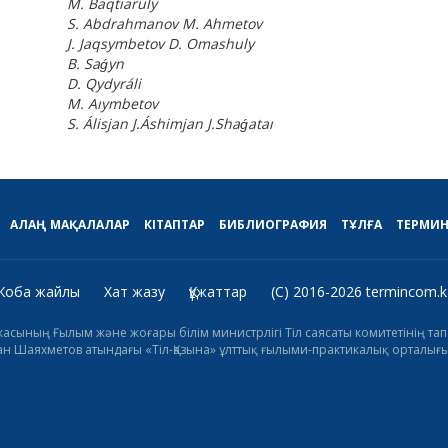
M. Baqtıaruly
S. Abdrahmanov M. Ahmetov
J. Jaqsymbetov D. Omashuly
B. Saǵyn
D. Qydyráli
M. Aıymbetov
S. Álisjan J.Áshimjan J.Shaǵataı
АЛАҢ
МАҚАЛАЛАР
КІТАПТАР
БИБЛИОГРАФИЯ
ТҰЛҒА
ТЕРМИ
Жоба жайлы
Хат жазу
Құжаттар
(C) 2016-2026 termincom.k
икасының Ғылым және жоғары білім министрлігі Тіл саясаты комитетінің 
н Шаяхметов атындағы «Тіл-Қазына» ұлттық ғылыми-практикалық орталығы 