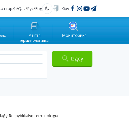
жаттар
Қаз
/
Qaz
/
Рус
/
Eng
Кіру
Қараңғы
Мониторинг
рек.
Мектеп
терминологиясы
Іздеу
aǵy Respýblıkalyq termınologıa