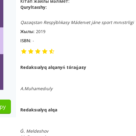
Кітап жайлы мәлімет:
Quryltaıshy:
Qazaqstan Respýblıkasy Mádenıet jáne sport mınıstrligi 
Жылы:
2019
ISBN:
-
Redaksıalyq alqanyń tóraǵasy
A.Muhamedıuly
ру
Redaksıalyq alqa
Ǵ. Meldeshov