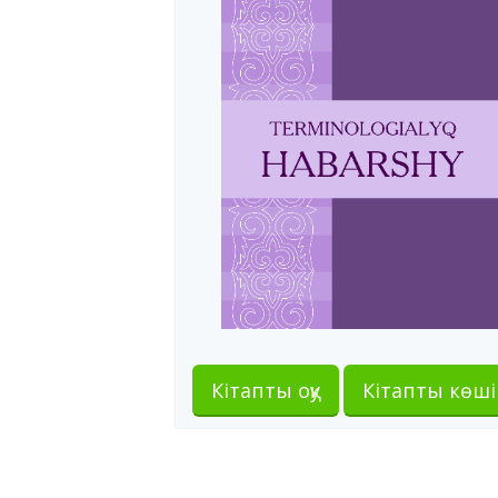
Кітапты оқу
Кітапты көші