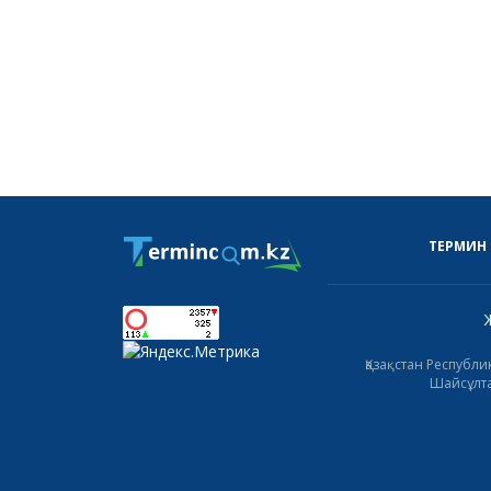
ТЕРМИН
Қазақстан Республ
Шайсұлта