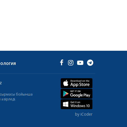
НОЛОГИЯ
z
тапсырмасы бойынша
әзірледі.
by iCoder