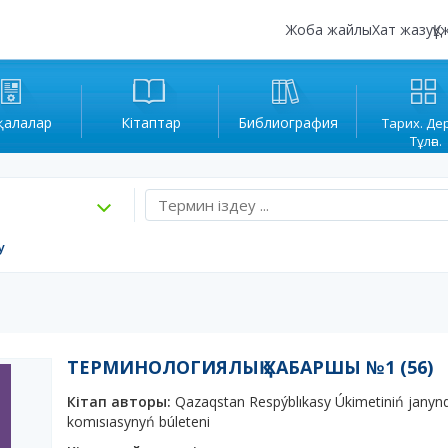
Жоба жайлы
Хат жазу
Құ
қалалар
Кітаптар
Библиография
Тарих. Де
Тұлға.
у
ТЕРМИНОЛОГИЯЛЫҚ ХАБАРШЫ №1 (56)
Кітап авторы:
Qazaqstan Respýblıkasy Úkimetiniń janynd
komısıasynyń búleteni