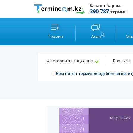
Базада барлығы
390 787
термин
Термин
Алаң
Ма
Категорияны таңдаңыз
Барлығы
Бекітілген терминдерді бірінші көрсет