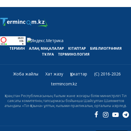
ТЕРМИН
АЛАҢ
МАҚАЛАЛАР
КІТАПТАР
БИБЛИОГРАФИЯ
ТҰЛҒА
ТЕРМИНОЛОГИЯ
Жоба жайлы
Хат жазу
Құжаттар
(C) 2016-2026
termincom.kz
Қазақстан Республикасының Ғылым және жоғары білім министрлігі Тіл
саясаты комитетінің тапсырмасы бойынша Шайсұлтан Шаяхметов
атындағы «Тіл-Қазына» ұлттық ғылыми-практикалық орталығы әзірледі.