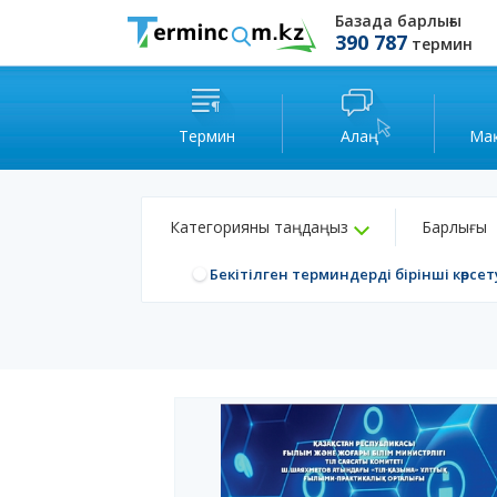
Базада барлығы
390 787
термин
Термин
Алаң
Ма
Категорияны таңдаңыз
Барлығы
Бекітілген терминдерді бірінші көрсет