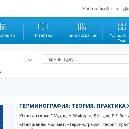
Жоба жайлы
Хат жазу
Құ
қалалар
Кітаптар
Библиография
Тарих. Де
Тұлға.
у
ТЕРМИНОГРАФИЯ: ТЕОРИЯ, ПРАКТИКА 
Кітап авторы:
Г.Мұқан, Н.Әбдікәрім, Б.Ысқақ, Л.Есбос
Кітап жайлы мәлімет:
«Терминография: теория, прак