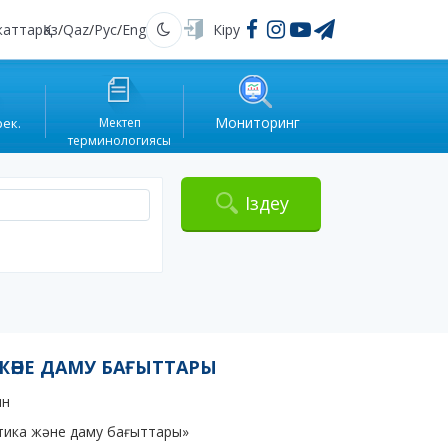
жаттар
Қаз
/
Qaz
/
Рус
/
Eng
Кіру
Қараңғы
Мониторинг
рек.
Мектеп
терминологиясы
Іздеу
ЖӘНЕ ДАМУ БАҒЫТТАРЫ
ын
тика және даму бағыттары»