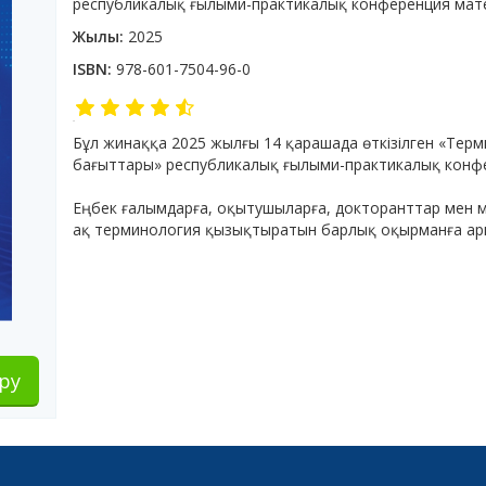
республикалық ғылыми-практикалық конференция ма
Жылы:
2025
ISBN:
978-601-7504-96-0
Бұл жинаққа 2025 жылғы 14 қарашада өткізілген «Терм
бағыттары» республикалық ғылыми-практикалық конфер
Еңбек ғалымдарға, оқытушыларға, докторанттар мен м
ақ терминология қызықтыратын барлық оқырманға ар
ру