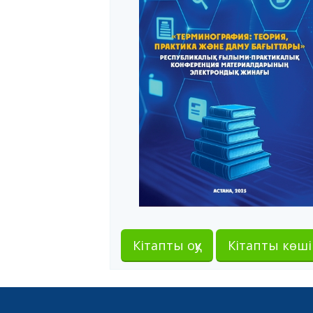
Кітапты оқу
Кітапты көші