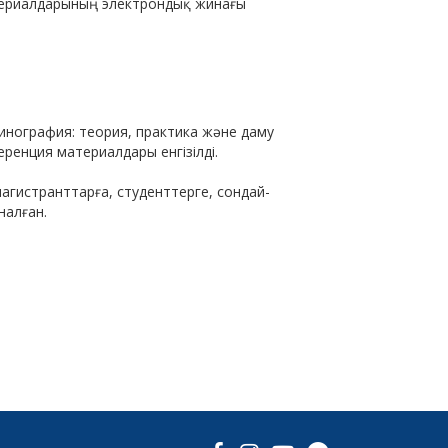
териалдарының электрондық жинағы
инография: теория, практика және даму
енция материалдары енгізілді.
агистранттарға, студенттерге, сондай-
налған.