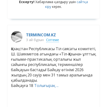
Ескерту!
Хабарлама қалдыру үшін
сайтқа
кіру
керек.
TERMINCOM.KZ
3 ай бұрын
Сілтеме
Қазақстан Республикасы Тіл саясаты комитеті,
Ш. Шаяхметов атындағы «Тіл-Қазына» ұлттық
ғылыми-практикалық орталығы жыл
сайынғы республикалық терминшілер
байқауын бастады! Байқау өтінімі 2026
жылдың 20 сәуір мен 31 тамыз аралығында
қабылданады.
Байқауға 18
Толығырақ ...