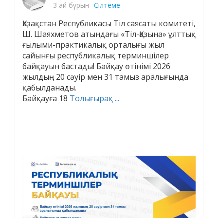
3 ай бұрын
Сілтеме
Қазақстан Республикасы Тіл саясаты комитеті,
Ш. Шаяхметов атындағы «Тіл-Қазына» ұлттық
ғылыми-практикалық орталығы жыл
сайынғы республикалық терминшілер
байқауын бастады! Байқау өтінімі 2026
жылдың 20 сәуір мен 31 тамыз аралығында
қабылданады.
Байқауға 18
Толығырақ ...