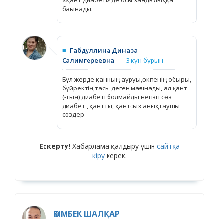
бағынады.
≡
Габдуллина Динара
Салимгереевна
3 күн бұрын
Бұл жерде қанның ауруы,өкпенің обыры,
бүйректің тасы деген мағынады, ал қант
(-тың) диабеті болмайды негізгі сөз
диабет , қантты, қантсыз анықтаушы
сөздер
Ескерту!
Хабарлама қалдыру үшін
сайтқа
кіру
керек.
ӘКІМБЕК ШАЛҚАР