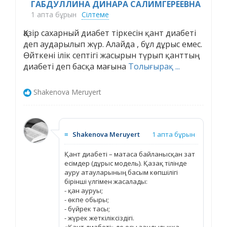
ГАБДУЛЛИНА ДИНАРА САЛИМГЕРЕЕВНА
1 апта бұрын
Сілтеме
Қазір сахарный диабет тіркесін қант диабеті
деп аударылып жүр. Алайда , бұл дұрыс емес.
Өйткені ілік септігі жасырын түрып қанттың
диабеті деп басқа мағына
Толығырақ ...
Shakenova Meruyert
≡
Shakenova Meruyert
1 апта бұрын
Қант диабеті – матаса байланысқан зат
есімдер (дұрыс модель). Қазақ тілінде
ауру атауларының басым көпшілігі
бірінші үлгімен жасалады:
- қан ауруы;
- өкпе обыры;
- бүйрек тасы;
- жүрек жеткіліксіздігі.
«Қант диабеті» де осы заңдылыққа