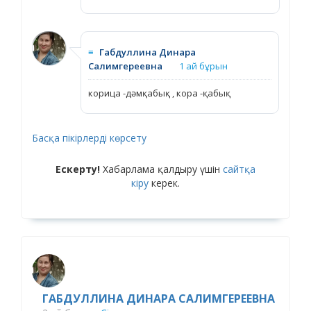
≡
Габдуллина Динара
Салимгереевна
1 ай бұрын
корица -дәмқабық , кора -қабық
Басқа пікірлерді көрсету
Ескерту!
Хабарлама қалдыру үшін
сайтқа
кіру
керек.
ГАБДУЛЛИНА ДИНАРА САЛИМГЕРЕЕВНА