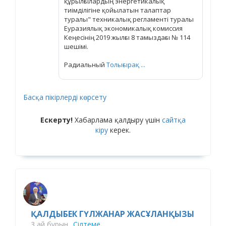
құрылғылардың энергетикалық
тиімділігіне қойылатын талаптар
туралы" техникалық регламенті туралы
Еуразиялық экономикалық комиссия
Кеңесінің 2019 жылғы 8 тамыздағы № 114
шешімі.
Радиальный
Толығырақ ...
Басқа пікірлерді көрсету
Ескерту!
Хабарлама қалдыру үшін
сайтқа
кіру
керек.
ҚАЛДЫБЕК ГҮЛЖАНАР ЖАСҰЛАНҚЫЗЫ
3 ай бұрын
Сілтеме