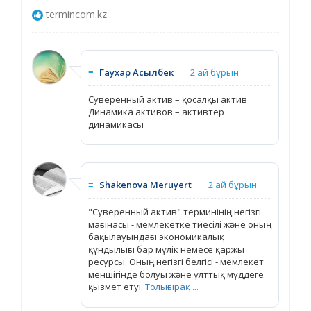
termincom.kz
≡
Гаухар Асылбек
2 ай бұрын
Суверенный актив – қосалқы актив
Динамика активов – активтер
динамикасы
≡
Shakenova Meruyert
2 ай бұрын
"Суверенный актив" терминінің негізгі
мағынасы - мемлекетке тиесілі және оның
бақылауындағы экономикалық
құндылығы бар мүлік немесе қаржы
ресурсы. Оның негізгі белгісі - мемлекет
меншігінде болуы және ұлттық мүддеге
қызмет етуі.
Толығырақ ...