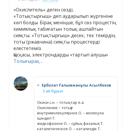
«Окислитель» деген сөзді,
«Тотықтырғыш» деп аударылып жүргеніне
көп болды. Бірақ меніңше, бұл сөз процестің
химиялық табиғатын толық ашпайтын
сияқты. «Тотықтырғыш» десек, тек темірдің
тоты (ржавчина) сияқты процестерді
елестетеміз.
Қысқасы, электрондарды «тартып алушы»
Толығырақ ...
≡
Ерболат Ғалымжанұлы Асылбеков
3 ай бұрын
Окиси с.н. – тотықтар е.а.
Окисление – тотығу
внутримолекулярное О. – молекула
ішіндегі Т.
жидкофазное О. – сұйық фазалық Т.
каталитическое О. – катализдік Т.