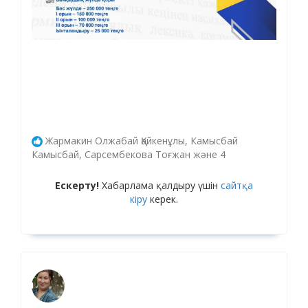
Жармакин Олжабай Қайкенұлы, Камысбай
Камысбай, Сарсембекова Тоғжан және 4
Ескерту!
Хабарлама қалдыру үшін
сайтқа
кіру
керек.