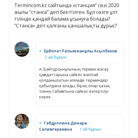
Termincom.kz сайтында «станция" сөзі 2020
жылы "станса" деп бекітілген. Бұл сөзге ұлт
тілінде қандай балама ұсынуға болады?
"Станса» деп қалғаны қаншалықты дұрыс?
≡
Ерболат Ғалымжанұлы Асылбеков
2 ай бұрын
А. Байтұрсынұлының термин жасау
қағидаттарына сәйкес жаппай
қолданылатын әлемдік терминдер
қабылдана алады, бірақ олар қазақ
тілінің табиғатына сәйкес өзгертілуі
керек.
≡
Габдуллина Динара
Салимгереевна
1 ай бұрын