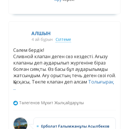
АЛШЫН
4 ай бұрын
Сілтеме
Сәлем бердік!
Сливной клапан деген сөз кездесті. Ағызу
клапаны деп аударылып жүргеніне біраз
болған сияқты. Өз басы бұл аударылымды
жатсындым. Ағу орыстың течь деген сөзі ғой.
Қысқасы, Төкпе клапан деп алсам
Толығырақ
...
Төлегенов Мұхит Жылқайдарұлы
≡
Ерболат Ғалымжанұлы Асылбеков