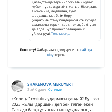
Қазақстанда терминологиялық жұмыс
жүйелі түрде жүргізіліп жатыр, бірақ заң,
экономика, медицина, ауыл
шаруашылығы, білім беру
(жаратылыстану пәндері) сияқты күрделі
салаларда терминдерді толық бекіту әлі
де алда. Бұл процесс салааралық
үйлестіруді,
Толығырақ ...
Ескерту!
Хабарлама қалдыру үшін
сайтқа
кіру
керек.
SHAKENOVA MERUYERT
2 ай бұрын
Сілтеме
«Корица" сөзінің аудармасы қандай? Бұл сөз
2023 жылы "даршын» деп бекітілген екен.
Тағы да басқа ұсынылатын нұсқаларыңыз