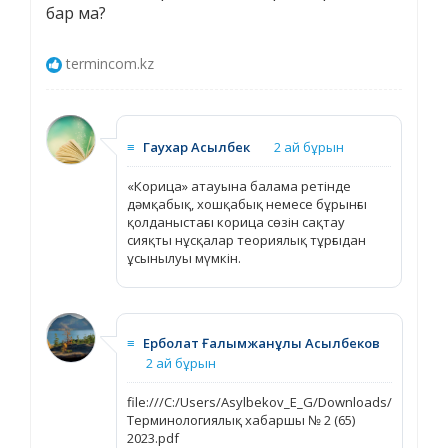
бар ма?
termincom.kz
≡
Гаухар Асылбек
2 ай бұрын
«Корица» атауына балама ретінде
дәмқабық, хошқабық немесе бұрынғы
қолданыстағы корица сөзін сақтау
сияқты нұсқалар теориялық тұрғыдан
ұсынылуы мүмкін.
≡
Ерболат Ғалымжанұлы Асылбеков
2 ай бұрын
file:///C:/Users/Asylbekov_E_G/Downloads/
Терминологиялық хабаршы № 2 (65)
2023.pdf