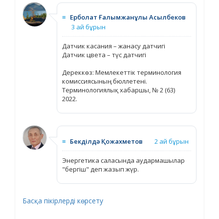
≡
Ерболат Ғалымжанұлы Асылбеков
3 ай бұрын
Датчик касания – жанасу датчигі
Датчик цвета – түс датчигі
Дереккөз: Мемлекеттік терминология
комиссиясының бюллетені.
Терминологиялық хабаршы, № 2 (63)
2022.
≡
Бекділдә Қожахметов
2 ай бұрын
Энергетика саласында аудармашылар
"бергіш" деп жазып жүр.
Басқа пікірлерді көрсету