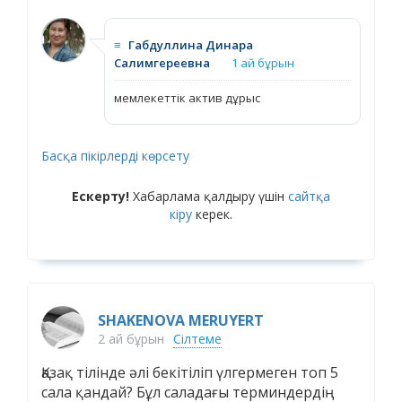
≡
Габдуллина Динара
Салимгереевна
1 ай бұрын
мемлекеттік актив дұрыс
Басқа пікірлерді көрсету
Ескерту!
Хабарлама қалдыру үшін
сайтқа
кіру
керек.
SHAKENOVA MERUYERT
2 ай бұрын
Сілтеме
Қазақ тілінде әлі бекітіліп үлгермеген топ 5
сала қандай? Бұл саладағы терминдердің