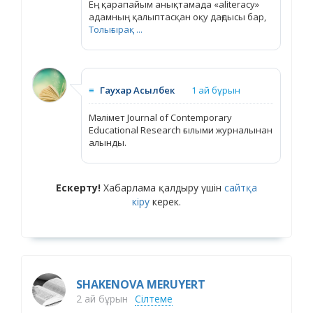
Ең қарапайым анықтамада «aliteracy»
адамның қалыптасқан оқу дағдысы бар,
Толығырақ ...
≡
Гаухар Асылбек
1 ай бұрын
Мәлімет Journal of Contemporary
Educational Research ғылыми журналынан
алынды.
Ескерту!
Хабарлама қалдыру үшін
сайтқа
кіру
керек.
SHAKENOVA MERUYERT
2 ай бұрын
Сілтеме