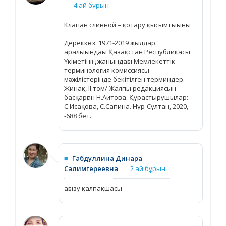
4 ай бұрын
Клапан сливной – қотару қысымтығыны
Дереккөз: 1971-2019 жылдар
аралығындағы Қазақстан Республикасы
Үкіметінің жанындағы Мемлекеттік
терминология комиссиясы
мәжілістерінде бекітілген терминдер.
Жинақ, ІІ том/ Жалпы редакциясын
басқарған Н.Аитова. Құрастырушылар:
С.Исақова, С.Сапина. Нұр-Сұлтан, 2020,
-688 бет.
≡
Габдуллина Динара
Салимгереевна
2 ай бұрын
ағызу қалпақшасы