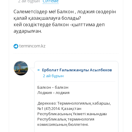
2 ай бұрын
Сілтеме
Cәлеметсіздер ме! Балкон , лоджия сөздерін
қалай қазақшалауға болады?
кей сөздіктерде балкон -қылттима деп
аударылған.
termincom.kz
≡
Ерболат Ғалымжанұлы Асылбеков
2 ай бұрын
Балкон – балкон
Лоджия – лоджия
Дереккөз: Терминологиялық хабаршы,
№1 (47) 2014. Қазақстан
Республикасының Үкіметі жанындағы
Республикалық терминология
комиссиясының бюллетені.