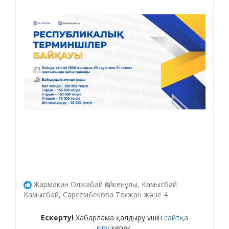
Жармакин Олжабай Қайкенұлы, Камысбай
Камысбай, Сарсембекова Тоғжан және 4
Ескерту!
Хабарлама қалдыру үшін
сайтқа
кіру
керек.