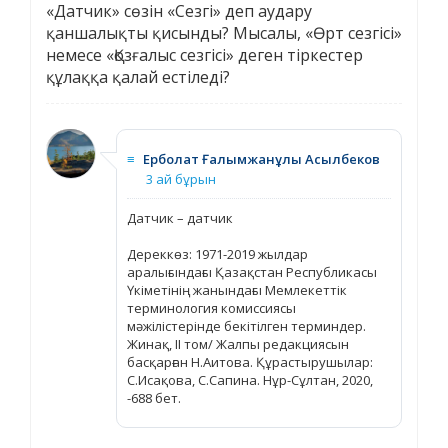
«Датчик» сөзін «Сезгі» деп аудару
қаншалықты қисынды? Мысалы, «Өрт сезгісі»
немесе «Қозғалыс сезгісі» деген тіркестер
құлаққа қалай естіледі?
≡
Ерболат Ғалымжанұлы Асылбеков
3 ай бұрын
Датчик – датчик
Дереккөз: 1971-2019 жылдар
аралығындағы Қазақстан Республикасы
Үкіметінің жанындағы Мемлекеттік
терминология комиссиясы
мәжілістерінде бекітілген терминдер.
Жинақ, ІІ том/ Жалпы редакциясын
басқарған Н.Аитова. Құрастырушылар:
С.Исақова, С.Сапина. Нұр-Сұлтан, 2020,
-688 бет.