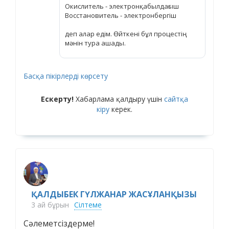
Окислитель - электронқабылдағыш
Восстановитель - электронбергіш
деп алар едім. Өйткені бұл процестің
мәнін тура ашады.
Басқа пікірлерді көрсету
Ескерту!
Хабарлама қалдыру үшін
сайтқа
кіру
керек.
ҚАЛДЫБЕК ГҮЛЖАНАР ЖАСҰЛАНҚЫЗЫ
3 ай бұрын
Сілтеме
Сәлеметсіздерме!