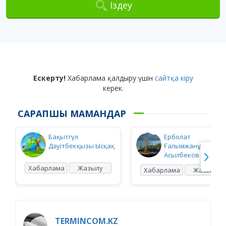
Іздеу
Ескерту!
Хабарлама қалдыру үшін
сайтқа кіру
керек.
САРАПШЫ МАМАНДАР
Бақытгүл
Ерболат
Дәуітбекқызы Ысқақ
Ғалымжанұлы
Асылбеков
Хабарлама
Жазылу
Хабарлама
Жазылу
TERMINCOM.KZ