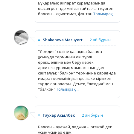
Бұқаралық ақпарат құралдарында
мысал ретінде жиі сын айтылып жүрген
балкон – «қылтима», фонтан
Толығырақ ...
≡
Shakenova Meruyert
2 ай бұрын
"Лождия" сөзіне қазақша балама
ұсынуда терминнің екі түрлі
ерекшелігіне мән беру керек:
архитектуралық мағынасының дәл
сақталуы; "балкон" терминіне қарағанда
ғимарат көлемінің ішінде, ішке кіріккен
түрде орналасуы. Демек, "лождия" мен
"балкон"
Толығырақ ...
≡
Гаухар Асылбек
2 ай бұрын
Балкон – ауажай, лоджия – іргежай деп
ұсын ұсынар едім.