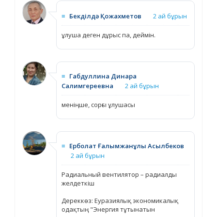
≡
Бекділдә Қожахметов
2 ай бұрын
ұлуша деген дұрыс па, деймін.
≡
Габдуллина Динара
Салимгереевна
2 ай бұрын
меніңше, сорғы ұлушасы
≡
Ерболат Ғалымжанұлы Асылбеков
2 ай бұрын
Радиальный вентилятор – радиалды
желдеткіш
Дереккөз: Еуразиялық экономикалық
одақтың "Энергия тұтынатын