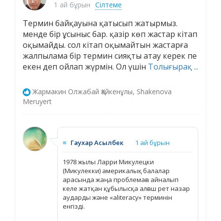
1 ай бұрын
Сілтеме
Термин байқауына қатысып жатырмыз.
менде бір ұсыныс бар. қазір көп жастар кітап
оқымайды. сол кітап оқымайтын жастарға
жалпылама бір термин сияқты атау керек пе
екен деп ойлап жүрмін. Ол үшін
Толығырақ ...
Жармакин Олжабай Қайкенұлы, Shakenova
Meruyert
≡
Гаухар Асылбек
1 ай бұрын
1978 жылы Ларри Микулецки
(Микулекки) америкалық балалар
арасында жаңа проблемаға айналып
келе жатқан құбылысқа алғаш рет назар
аударды және «aliteracy» терминін
енгізді.