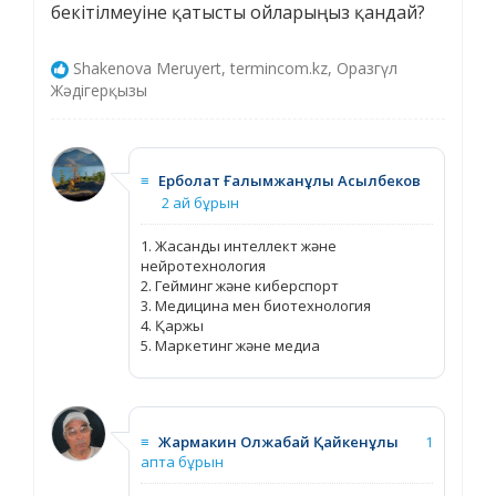
бекітілмеуіне қатысты ойларыңыз қандай?
Shakenova Meruyert, termincom.kz, Оразгүл
Жәдігерқызы
≡
Ерболат Ғалымжанұлы Асылбеков
2 ай бұрын
1. Жасанды интеллект және
нейротехнология
2. Гейминг және киберспорт
3. Медицина мен биотехнология
4. Қаржы
5. Маркетинг және медиа
≡
Жармакин Олжабай Қайкенұлы
1
апта бұрын