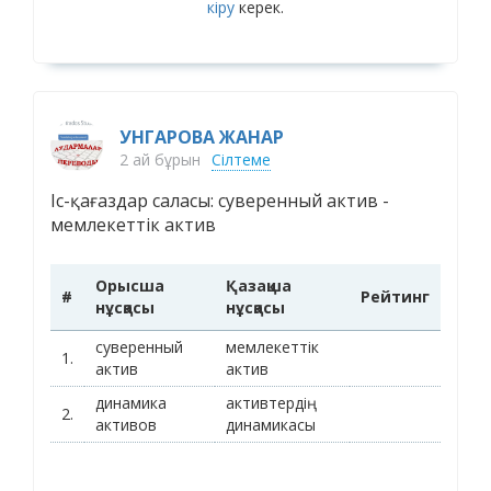
кіру
керек.
УНГАРОВА ЖАНАР
2 ай бұрын
Сілтеме
Іс-қағаздар саласы: суверенный актив -
мемлекеттік актив
Орысша
Қазақша
#
Рейтинг
нұсқасы
нұсқасы
суверенный
мемлекеттік
1.
актив
актив
динамика
активтердің
2.
активов
динамикасы