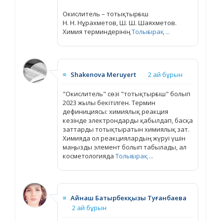
Окислитель – тотықтырғыш
Н. Н. Нұрахметов, Ш. Ш. Шаяхметов.
Химия терминдерінің
Толығырақ ...
≡
Shakenova Meruyert
2 ай бұрын
"Окислитель" сөзі "тотықтырғыш" болып
2023 жылы бекітілген. Термин
дефинициясы: химиялық реакция
кезінде электрондарды қабылдап, басқа
заттарды тотықтыратын химиялық зат.
Химияда ол реакциялардың жүруі үшін
маңызды элемент болып табылады, ал
косметологияда
Толығырақ ...
≡
Айнаш Батырбекқызы Туғанбаева
2 ай бұрын