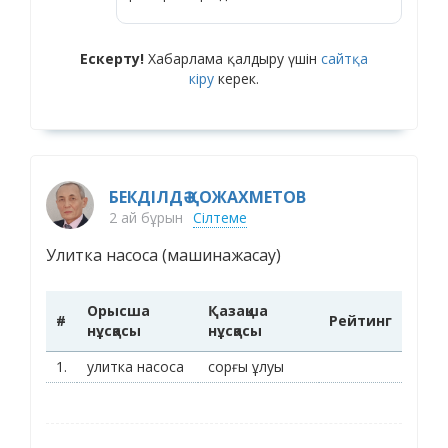
Ескерту!
Хабарлама қалдыру үшін
сайтқа
кіру
керек.
БЕКДІЛДӘ ҚОЖАХМЕТОВ
2 ай бұрын
Сілтеме
Улитка насоса (машинажасау)
Орысша
Қазақша
#
Рейтинг
нұсқасы
нұсқасы
1.
улитка насоса
сорғы ұлуы