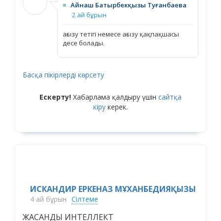
≡
Айнаш Батырбекқызы Туғанбаева
2 ай бұрын
ағызу тетігі немесе ағызу қақпақшасы
десе болады.
Басқа пікірлерді көрсету
Ескерту!
Хабарлама қалдыру үшін
сайтқа
кіру
керек.
ИСКАНДИР ЕРКЕНАЗ МҰХАНБЕДИЯҚЫЗЫ
4 ай бұрын
Сілтеме
ЖАСАНДЫ ИНТЕЛЛЕКТ