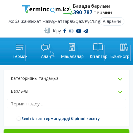
Базада барлығы
390 787
термин
Жоба жайлы
Хат жазу
Құжаттар
Қаз
/
Qaz
/
Рус
/
Eng
Қараңғы
Кіру
Термин
Алаң
Мақалалар
Кітаптар
Библиогра
Категорияны таңдаңыз
Барлығы
Бекітілген терминдерді бірінші көрсету