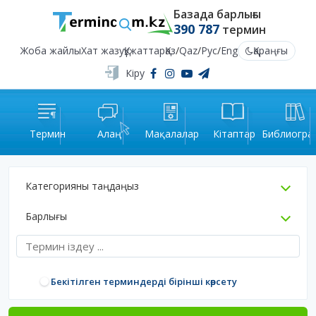
Базада барлығы
390 787
термин
Жоба жайлы
Хат жазу
Құжаттар
Қаз
/
Qaz
/
Рус
/
Eng
Қараңғы
Кіру
Термин
Алаң
Мақалалар
Кітаптар
Библиогра
Категорияны таңдаңыз
Барлығы
Бекітілген терминдерді бірінші көрсету