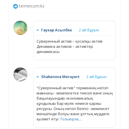
termincom.kz
≡
Гаухар Асылбек
2 ай бұрын
Суверенный актив – қосалқы актив
Динамика активов – активтер
динамикасы
≡
Shakenova Meruyert
2 ай бұрын
"Суверенный актив" терминінің негізгі
мағынасы - мемлекетке тиесілі және оның
бақылауындағы экономикалық
құндылығы бар мүлік немесе қаржы
ресурсы. Оның негізгі белгісі - мемлекет
меншігінде болуы және ұлттық мүддеге
қызмет етуі.
Толығырақ ...