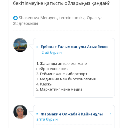
бекітілмеуіне қатысты ойларыңыз қандай?
Shakenova Meruyert, termincom.kz, Оразгүл
Жәдігерқызы
≡
Ерболат Ғалымжанұлы Асылбеков
2 ай бұрын
1. Жасанды интеллект және
нейротехнология
2. Гейминг және киберспорт
3. Медицина мен биотехнология
4. Қаржы
5. Маркетинг және медиа
≡
Жармакин Олжабай Қайкенұлы
1
апта бұрын