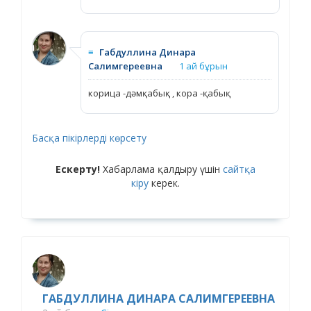
≡
Габдуллина Динара
Салимгереевна
1 ай бұрын
корица -дәмқабық , кора -қабық
Басқа пікірлерді көрсету
Ескерту!
Хабарлама қалдыру үшін
сайтқа
кіру
керек.
ГАБДУЛЛИНА ДИНАРА САЛИМГЕРЕЕВНА