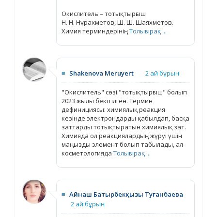
Окислитель – тотықтырғыш
Н. Н. Нұрахметов, Ш. Ш. Шаяхметов.
Химия терминдерінің
Толығырақ ...
≡
Shakenova Meruyert
2 ай бұрын
"Окислитель" сөзі "тотықтырғыш" болып
2023 жылы бекітілген. Термин
дефинициясы: химиялық реакция
кезінде электрондарды қабылдап, басқа
заттарды тотықтыратын химиялық зат.
Химияда ол реакциялардың жүруі үшін
маңызды элемент болып табылады, ал
косметологияда
Толығырақ ...
≡
Айнаш Батырбекқызы Туғанбаева
2 ай бұрын