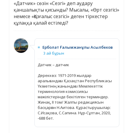
«Датчик» сөзін «Сезгі» деп аудару
қаншалықты қисынды? Мысалы, «Өрт сезгісі»
немесе «Қозғалыс сезгісі» деген тіркестер
құлаққа қалай естіледі?
≡
Ерболат Ғалымжанұлы Асылбеков
3 ай бұрын
Датчик – датчик
Дереккөз: 1971-2019 жылдар
аралығындағы Қазақстан Республикасы
Үкіметінің жанындағы Мемлекеттік
терминология комиссиясы
мәжілістерінде бекітілген терминдер.
Жинақ, ІІ том/ Жалпы редакциясын
басқарған Н.Аитова. Құрастырушылар:
С.Исақова, С.Сапина. Нұр-Сұлтан, 2020,
-688 бет.