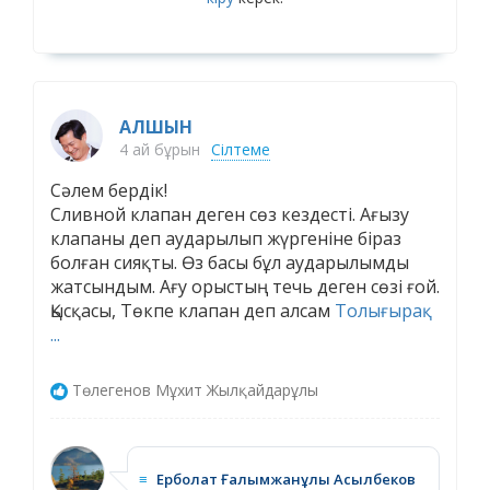
АЛШЫН
4 ай бұрын
Сілтеме
Сәлем бердік!
Сливной клапан деген сөз кездесті. Ағызу
клапаны деп аударылып жүргеніне біраз
болған сияқты. Өз басы бұл аударылымды
жатсындым. Ағу орыстың течь деген сөзі ғой.
Қысқасы, Төкпе клапан деп алсам
Толығырақ
...
Төлегенов Мұхит Жылқайдарұлы
≡
Ерболат Ғалымжанұлы Асылбеков