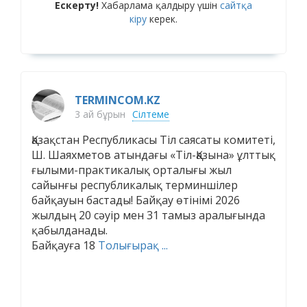
Ескерту!
Хабарлама қалдыру үшін
сайтқа
кіру
керек.
TERMINCOM.KZ
3 ай бұрын
Сілтеме
Қазақстан Республикасы Тіл саясаты комитеті,
Ш. Шаяхметов атындағы «Тіл-Қазына» ұлттық
ғылыми-практикалық орталығы жыл
сайынғы республикалық терминшілер
байқауын бастады! Байқау өтінімі 2026
жылдың 20 сәуір мен 31 тамыз аралығында
қабылданады.
Байқауға 18
Толығырақ ...