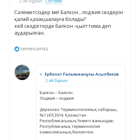
2 ай бұрын
Сілтеме
Cәлеметсіздер ме! Балкон , лоджия сөздерін
қалай қазақшалауға болады?
кей сөздіктерде балкон -қылттима деп
аударылған.
termincom.kz
≡
Ерболат Ғалымжанұлы Асылбеков
2 ай бұрын
Балкон – балкон
Лоджия – лоджия
Дереккөз: Терминологиялық хабаршы,
№1 (47) 2014. Қазақстан
Республикасының Үкіметі жанындағы
Республикалық терминология
комиссиясының бюллетені.