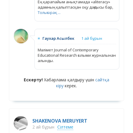
Ең қарапайым анықтамада «aliteracy»
адамның қалыптасқан оқу дағдысы бар,
Толығырақ ...
≡
Гаухар Асылбек
1 ай бұрын
Мәлімет Journal of Contemporary
Educational Research ғылыми журналынан
алынды.
Ескерту!
Хабарлама қалдыру үшін
сайтқа
кіру
керек.
SHAKENOVA MERUYERT
2 ай бұрын
Сілтеме