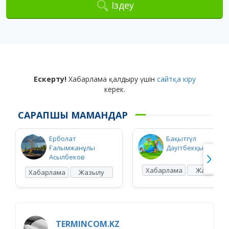
Іздеу
Ескерту!
Хабарлама қалдыру үшін
сайтқа кіру
керек.
САРАПШЫ МАМАНДАР
Ерболат
Бақытгүл
Ғалымжанұлы
Дәуітбекқызы Ысқ
Асылбеков
Хабарлама
Жазылу
Хабарлама
Жазылу
TERMINCOM.KZ