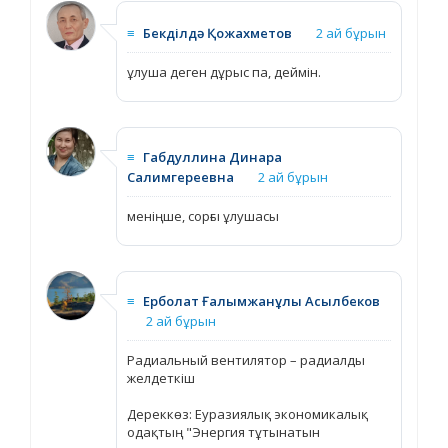
≡
Бекділдә Қожахметов
2 ай бұрын
ұлуша деген дұрыс па, деймін.
≡
Габдуллина Динара
Салимгереевна
2 ай бұрын
меніңше, сорғы ұлушасы
≡
Ерболат Ғалымжанұлы Асылбеков
2 ай бұрын
Радиальный вентилятор – радиалды
желдеткіш
Дереккөз: Еуразиялық экономикалық
одақтың "Энергия тұтынатын