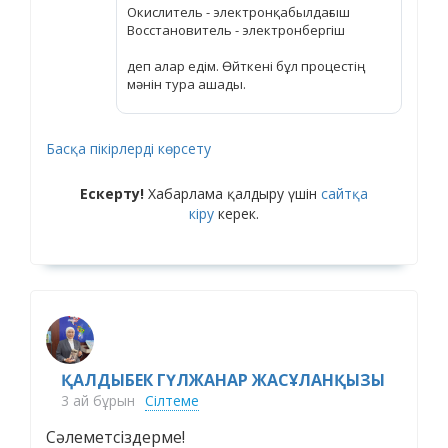
Окислитель - электронқабылдағыш
Восстановитель - электронбергіш
деп алар едім. Өйткені бұл процестің
мәнін тура ашады.
Басқа пікірлерді көрсету
Ескерту!
Хабарлама қалдыру үшін
сайтқа
кіру
керек.
ҚАЛДЫБЕК ГҮЛЖАНАР ЖАСҰЛАНҚЫЗЫ
3 ай бұрын
Сілтеме
Сәлеметсіздерме!