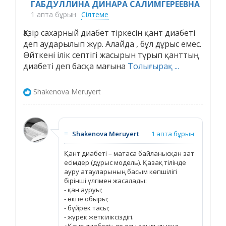
ГАБДУЛЛИНА ДИНАРА САЛИМГЕРЕЕВНА
1 апта бұрын
Сілтеме
Қазір сахарный диабет тіркесін қант диабеті
деп аударылып жүр. Алайда , бұл дұрыс емес.
Өйткені ілік септігі жасырын түрып қанттың
диабеті деп басқа мағына
Толығырақ ...
Shakenova Meruyert
≡
Shakenova Meruyert
1 апта бұрын
Қант диабеті – матаса байланысқан зат
есімдер (дұрыс модель). Қазақ тілінде
ауру атауларының басым көпшілігі
бірінші үлгімен жасалады:
- қан ауруы;
- өкпе обыры;
- бүйрек тасы;
- жүрек жеткіліксіздігі.
«Қант диабеті» де осы заңдылыққа