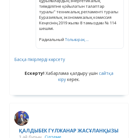
құрылғылардың энергетикалық
тиімділігіне қойылатын талаптар
туралы" техникалық регламенті туралы
Еуразиялық экономикалық комиссия
Кеңесінің 2019 жылғы 8 тамыздағы № 114
шешімі.
Радиальный
Толығырақ ...
Басқа пікірлерді көрсету
Ескерту!
Хабарлама қалдыру үшін
сайтқа
кіру
керек.
ҚАЛДЫБЕК ГҮЛЖАНАР ЖАСҰЛАНҚЫЗЫ
3 ай бұрын
Сілтеме