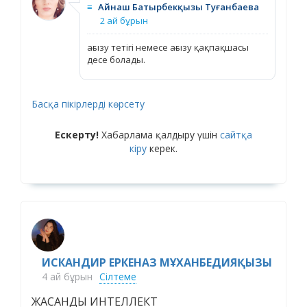
≡
Айнаш Батырбекқызы Туғанбаева
2 ай бұрын
ағызу тетігі немесе ағызу қақпақшасы
десе болады.
Басқа пікірлерді көрсету
Ескерту!
Хабарлама қалдыру үшін
сайтқа
кіру
керек.
ИСКАНДИР ЕРКЕНАЗ МҰХАНБЕДИЯҚЫЗЫ
4 ай бұрын
Сілтеме
ЖАСАНДЫ ИНТЕЛЛЕКТ