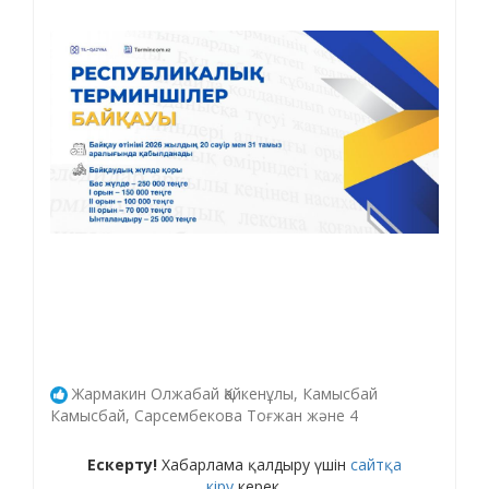
Жармакин Олжабай Қайкенұлы, Камысбай
Камысбай, Сарсембекова Тоғжан және 4
Ескерту!
Хабарлама қалдыру үшін
сайтқа
кіру
керек.