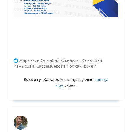
Жармакин Олжабай Қайкенұлы, Камысбай
Камысбай, Сарсембекова Тоғжан және 4
Ескерту!
Хабарлама қалдыру үшін
сайтқа
кіру
керек.