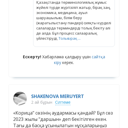
Қазақстанда терминологиялық жұмыс
жүйелі түрде жүргізіліп жатыр, бірақ заң,
экономика, медицина, ауыл
шаруашылығы, білім беру
(жаратылыстану пәндері) сияқты күрделі
салаларда терминдерді толық бекіту әлі
де алда. Бұл процесс салааралық
үйлестіруді,
Толығырақ ...
Ескерту!
Хабарлама қалдыру үшін
сайтқа
кіру
керек.
SHAKENOVA MERUYERT
2 ай бұрын
Сілтеме
«Корица" сөзінің аудармасы қандай? Бұл сөз
2023 жылы "даршын» деп бекітілген екен.
Тағы да басқа ұсынылатын нұсқаларыңыз