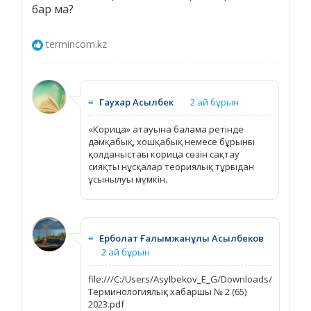
бар ма?
termincom.kz
≡
Гаухар Асылбек
2 ай бұрын
«Корица» атауына балама ретінде
дәмқабық, хошқабық немесе бұрынғы
қолданыстағы корица сөзін сақтау
сияқты нұсқалар теориялық тұрғыдан
ұсынылуы мүмкін.
≡
Ерболат Ғалымжанұлы Асылбеков
2 ай бұрын
file:///C:/Users/Asylbekov_E_G/Downloads/
Терминологиялық хабаршы № 2 (65)
2023.pdf