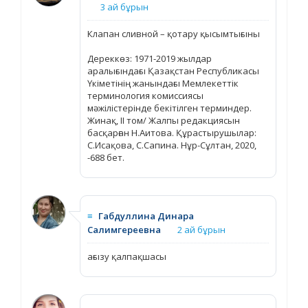
3 ай бұрын
Клапан сливной – қотару қысымтығыны
Дереккөз: 1971-2019 жылдар
аралығындағы Қазақстан Республикасы
Үкіметінің жанындағы Мемлекеттік
терминология комиссиясы
мәжілістерінде бекітілген терминдер.
Жинақ, ІІ том/ Жалпы редакциясын
басқарған Н.Аитова. Құрастырушылар:
С.Исақова, С.Сапина. Нұр-Сұлтан, 2020,
-688 бет.
≡
Габдуллина Динара
Салимгереевна
2 ай бұрын
ағызу қалпақшасы