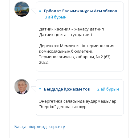
≡
Ерболат Ғалымжанұлы Асылбеков
3 ай бұрын
Датчик касания – жанасу датчигі
Датчик цвета – түс датчигі
Дереккөз: Мемлекеттік терминология
комиссиясының бюллетені.
Терминологиялық хабаршы, № 2 (63)
2022.
≡
Бекділдә Қожахметов
2 ай бұрын
Энергетика саласында аудармашылар
"бергіш" деп жазып жүр.
Басқа пікірлерді көрсету