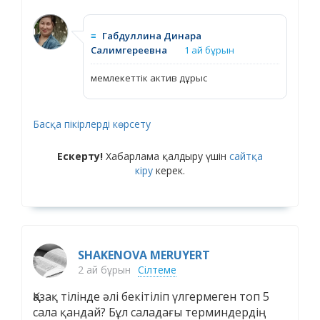
≡
Габдуллина Динара
Салимгереевна
1 ай бұрын
мемлекеттік актив дұрыс
Басқа пікірлерді көрсету
Ескерту!
Хабарлама қалдыру үшін
сайтқа
кіру
керек.
SHAKENOVA MERUYERT
2 ай бұрын
Сілтеме
Қазақ тілінде әлі бекітіліп үлгермеген топ 5
сала қандай? Бұл саладағы терминдердің