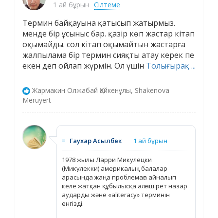
1 ай бұрын
Сілтеме
Термин байқауына қатысып жатырмыз.
менде бір ұсыныс бар. қазір көп жастар кітап
оқымайды. сол кітап оқымайтын жастарға
жалпылама бір термин сияқты атау керек пе
екен деп ойлап жүрмін. Ол үшін
Толығырақ ...
Жармакин Олжабай Қайкенұлы, Shakenova
Meruyert
≡
Гаухар Асылбек
1 ай бұрын
1978 жылы Ларри Микулецки
(Микулекки) америкалық балалар
арасында жаңа проблемаға айналып
келе жатқан құбылысқа алғаш рет назар
аударды және «aliteracy» терминін
енгізді.