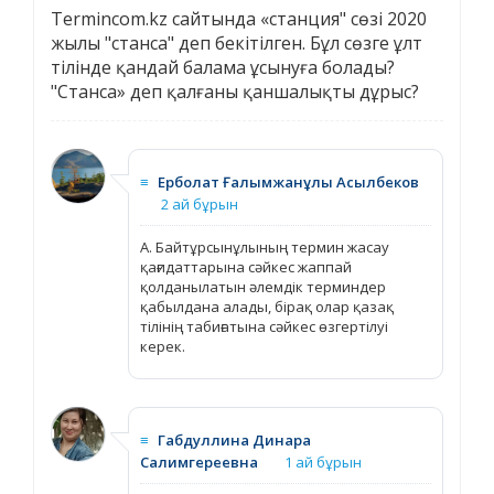
Termincom.kz сайтында «станция" сөзі 2020
жылы "станса" деп бекітілген. Бұл сөзге ұлт
тілінде қандай балама ұсынуға болады?
"Станса» деп қалғаны қаншалықты дұрыс?
≡
Ерболат Ғалымжанұлы Асылбеков
2 ай бұрын
А. Байтұрсынұлының термин жасау
қағидаттарына сәйкес жаппай
қолданылатын әлемдік терминдер
қабылдана алады, бірақ олар қазақ
тілінің табиғатына сәйкес өзгертілуі
керек.
≡
Габдуллина Динара
Салимгереевна
1 ай бұрын