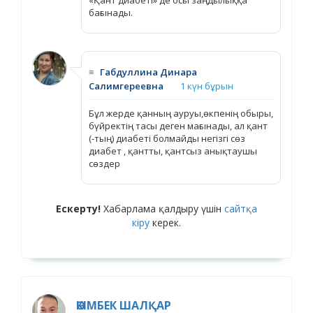
бағынады.
≡
Габдуллина Динара
Салимгереевна
1 күн бұрын
Бұл жерде қанның ауруы,өкпенің обыры,
бүйректің тасы деген мағынады, ал қант
(-тың) диабеті болмайды негізгі сөз
диабет , қантты, қантсыз анықтаушы
сөздер
Ескерту!
Хабарлама қалдыру үшін
сайтқа
кіру
керек.
ӘКІМБЕК ШАЛҚАР