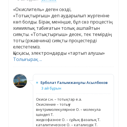
«Окислитель» деген сөзді,
«Тотықтырғыш» деп аударылып жүргеніне
көп болды. Бірақ меніңше, бұл сөз процестің
химиялық табиғатын толық ашпайтын
сияқты. «Тотықтырғыш» десек, тек темірдің
тоты (ржавчина) сияқты процестерді
елестетеміз.
Қысқасы, электрондарды «тартып алушы»
Толығырақ ...
≡
Ерболат Ғалымжанұлы Асылбеков
3 ай бұрын
Окиси с.н. – тотықтар е.а.
Окисление – тотығу
внутримолекулярное О. – молекула
ішіндегі Т.
жидкофазное О. – сұйық фазалық Т.
каталитическое О. – катализдік Т.