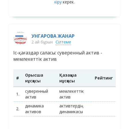
кіру
керек.
УНГАРОВА ЖАНАР
2 ай бұрын
Сілтеме
Іс-қағаздар саласы: суверенный актив -
мемлекеттік актив
Орысша
Қазақша
#
Рейтинг
нұсқасы
нұсқасы
суверенный
мемлекеттік
1.
актив
актив
динамика
активтердің
2.
активов
динамикасы