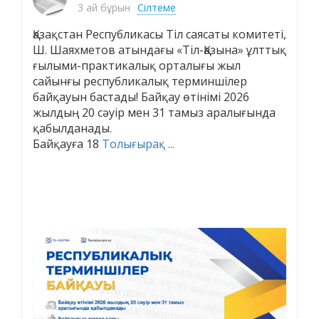
3 ай бұрын
Сілтеме
Қазақстан Республикасы Тіл саясаты комитеті,
Ш. Шаяхметов атындағы «Тіл-Қазына» ұлттық
ғылыми-практикалық орталығы жыл
сайынғы республикалық терминшілер
байқауын бастады! Байқау өтінімі 2026
жылдың 20 сәуір мен 31 тамыз аралығында
қабылданады.
Байқауға 18
Толығырақ ...