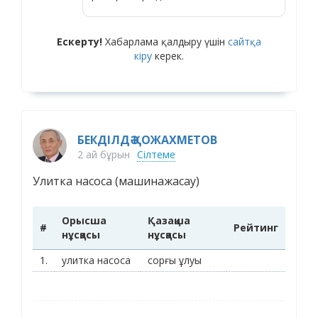
Ескерту!
Хабарлама қалдыру үшін
сайтқа
кіру
керек.
БЕКДІЛДӘ ҚОЖАХМЕТОВ
2 ай бұрын
Сілтеме
Улитка насоса (машинажасау)
Орысша
Қазақша
#
Рейтинг
нұсқасы
нұсқасы
1.
улитка насоса
сорғы ұлуы