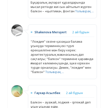
Бұқаралық ақпарат құралдарында
мысал ретінде жиі сын айтылып жүрген
балкон – «қылтима», фонтан
Толығырақ ...
≡
Shakenova Meruyert
2 ай бұрын
"Лождия" сөзіне қазақша балама
ұсынуда терминнің екі түрлі
ерекшелігіне мән беру керек:
архитектуралық мағынасының дәл
сақталуы; "балкон" терминіне қарағанда
ғимарат көлемінің ішінде, ішке кіріккен
түрде орналасуы. Демек, "лождия" мен
"балкон"
Толығырақ ...
≡
Гаухар Асылбек
2 ай бұрын
Балкон – ауажай, лоджия – іргежай деп
ұсын ұсынар едім.