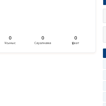
0
0
0
Ұсыныс
Сауалнама
Құжат