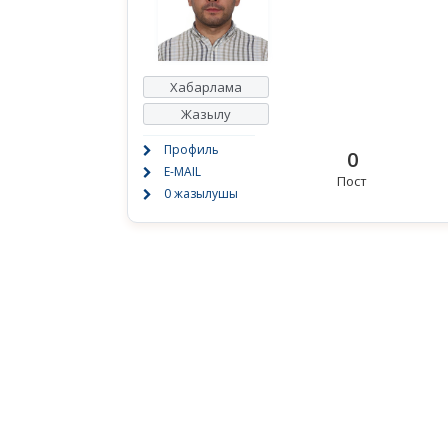
Хабарлама
Жазылу
Профиль
0
E-MAIL
Пост
0 жазылушы