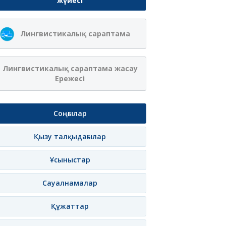
жүйесі
Лингвистикалық сараптама
Лингвистикалық сараптама жасау
Ережесі
Соңғылар
Қызу талқыдағылар
Ұсыныстар
Сауалнамалар
Құжаттар