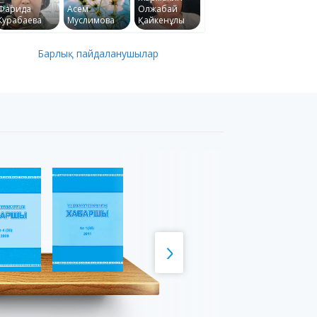
Фарида
Асем
Олжабай
Курабаева
Муслимова
Қайкенұлы
Барлық пайдаланушылар