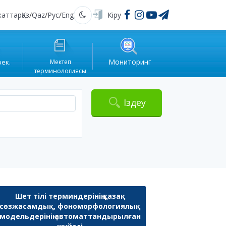
жаттар
Қаз
/
Qaz
/
Рус
/
Eng
Кіру
Қараңғы
Мониторинг
рек.
Мектеп
терминологиясы
Іздеу
Шет тілі терминдерінің қазақ
сөзжасамдық, фономорфологиялық
модельдерінің автоматтандырылған