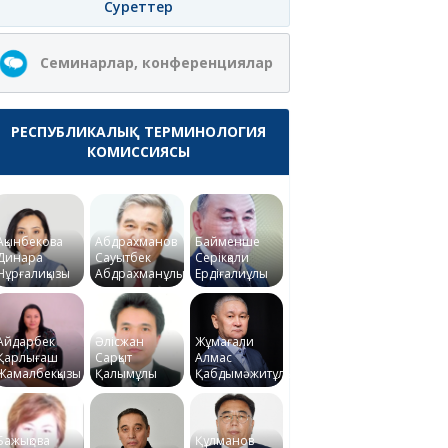
Суреттер
Семинарлар, конференциялар
РЕСПУБЛИКАЛЫҚ ТЕРМИНОЛОГИЯ
КОМИССИЯСЫ
Ақынбекова
Абдрахманов
Байменше
Динара
Сауытбек
Серікқали
Нұрғалиқызы
Абдрахманұлы
Ердіғалиұлы
Айдарбек
Әлісжан
Жұмағали
Қарлығаш
Сарқыт
Алмас
Жамалбекқызы
Қалымұлы
Қабдымәжитұлы
Бажықова
Құлманов