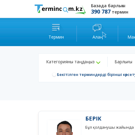
Базада барлығы
390 787
термин
Термин
Алаң
Ма
Категорияны таңдаңыз
Барлығы
Бекітілген терминдерді бірінші көрсет
БЕРІК
Бұл қолданушы жайында а