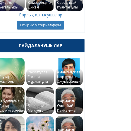
Күлзада
Қамзабекұлы
Сәрсенбай
Бегалықызы
Дихан
Қуантайұлы
Барлық қатысушылар
Отырыс материалдары
ПАЙДАЛАНУШЫЛАР
Рахматулла
Амангелдиев
Гаухар
Ерғали
Норсултан
Асылбек
Нұржанұлы
Джумабаевич
Габдуллина
Жармакин
Динара
Shakenova
Олжабай
Салимгереевна
Meruyert
Қайкенұлы
Жармакин