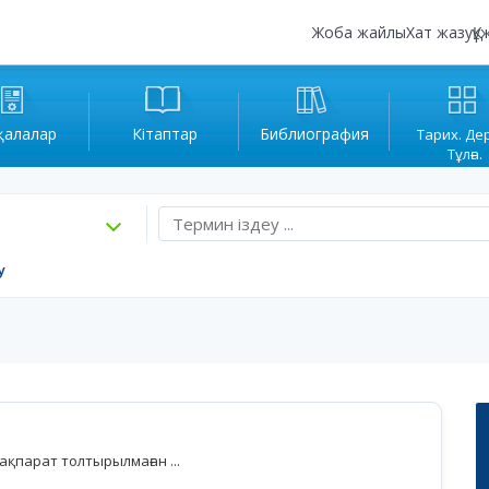
Жоба жайлы
Хат жазу
Құ
қалалар
Кітаптар
Библиография
Тарих. Де
Тұлға.
у
қпарат толтырылмаған ...