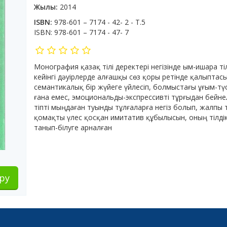
Жылы:
2014
ISBN:
978-601 – 7174 - 42- 2 - Т.5
ISBN:
978-601 – 7174 - 47- 7
Монография қазақ тілі деректері негізінде ым-ишара ті
кейінгі дәуірлерде алғашқы сөз қоры ретінде қалыпта
семантикалық бір жүйеге үйлесіп, болмыстағы ұғым-түс
ғана емес, эмоциональды-экспрессивті тұрғыдан бейне
тіпті мыңдаған туынды тұлғаларға негіз болып, жалпы 
қомақты үлес қосқан имитатив құбылысын, оның тілді
танып-білуге арналған
ру