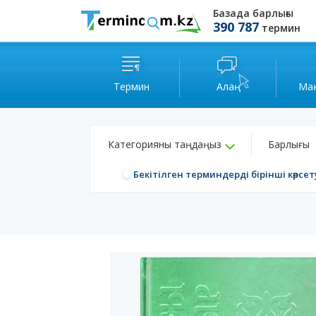
Базада барлығы
390 787
термин
Термин
Алаң
Ма
Категорияны таңдаңыз
Барлығы
Бекітілген терминдерді бірінші көрсет