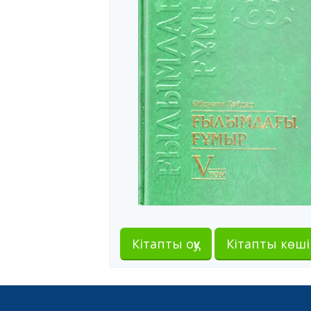
Кітапты оқу
Кітапты көші