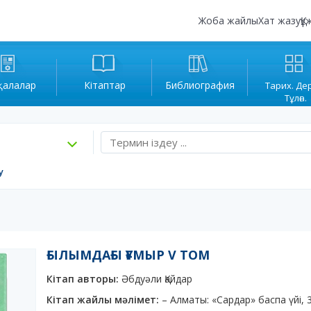
Жоба жайлы
Хат жазу
Құ
қалалар
Кітаптар
Библиография
Тарих. Де
Тұлға.
у
ҒЫЛЫМДАҒЫ ҒҰМЫР V ТОМ
Кітап авторы:
Әбдуәли Қайдар
Кітап жайлы мәлімет:
– Алматы: «Сардар» баспа үйі, 3