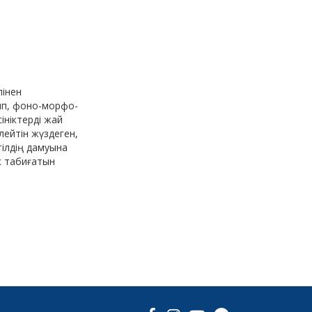
лінен
сып, фоно-морфо-
ініктерді жай
лейтін жүздеген,
тілдің дамуына
к табиғатын