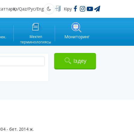
жаттар
Қаз
/
Qaz
/
Рус
/
Eng
Кіру
Қараңғы
Мониторинг
рек.
Мектеп
терминологиясы
Іздеу
04 - бет. 2014 ж.