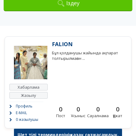
Іздеу
FALION
Бұл қолданушы жайында ақпарат
толтырылмаған ...
Хабарлама
Жазылу
Профиль
0
0
0
0
E-MAIL
Пост
Ұсыныс
Сауалнама
Құжат
0 жазылушы
Шет тілі терминдерінің қазақ сөзжасамдық,