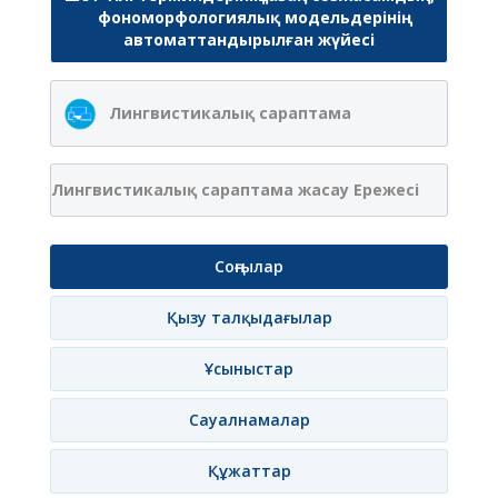
фономорфологиялық модельдерінің
автоматтандырылған жүйесі
Лингвистикалық сараптама
Лингвистикалық сараптама жасау Ережесі
Соңғылар
Қызу талқыдағылар
Ұсыныстар
Сауалнамалар
Құжаттар