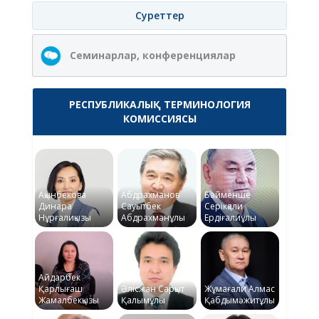
Суреттер
Семинарлар, конференциялар
РЕСПУБЛИКАЛЫҚ ТЕРМИНОЛОГИЯ
КОМИССИЯСЫ
Ақынбекова
Абдрахманов
Байменше
Динара
Сауытбек
Серікқали
Нұрғалиқызы
Абдрахманұлы
Ердіғалиұлы
Айдарбек
Қарлығаш
Әлісжан Сарқыт
Жұмағали Алмас
Жамалбекқызы
Қалымұлы
Қабдымәжитұлы