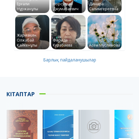
Ерғали
Норсултан
Динара
Нұржанұлы
Джумабаевич
Салимгереевна
Жармакин
Олжабай
Фарида
Қайкенұлы
Курабаева
Асем Муслимова
Барлық пайдаланушылар
КІТАПТАР