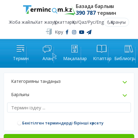
Базада барлығы
390 787
термин
Жоба жайлы
Хат жазу
Құжаттар
Қаз
/
Qaz
/
Рус
/
Eng
Қараңғы
Кіру
Термин
Алаң
Мақалалар
Кітаптар
Библиогра
Категорияны таңдаңыз
Барлығы
Бекітілген терминдерді бірінші көрсету