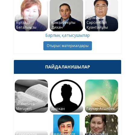
Бажықова
Құлманов
Күлзада
Қамзабекұлы
Сәрсенбай
Бегалықызы
Дихан
Қуантайұлы
Барлық қатысушылар
Отырыс материалдары
ПАЙДАЛАНУШЫЛАР
Shakenova
Meruyert
Дархан
Гаухар Асылбек
Рахматулла
Амангелдиев
Габдуллина