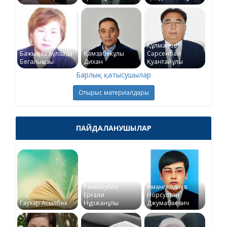
Құлманов
Бажықова Күлзада
Қамзабекұлы
Сәрсенбай
Бегалықызы
Дихан
Қуантайұлы
Барлық қатысушылар
Отырыс материалдары
ПАЙДАЛАНУШЫЛАР
Рахматулла
Амангелдиев
Ерғали
Норсултан
Гаухар Асылбек
Нұржанұлы
Джумабаевич