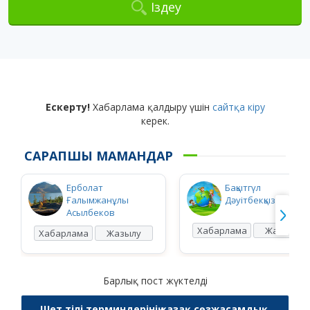
Іздеу
Ескерту!
Хабарлама қалдыру үшін
сайтқа кіру
керек.
САРАПШЫ МАМАНДАР
Ерболат
Бақытгүл
Ғалымжанұлы
Дәуітбекқызы Ысқақ
Асылбеков
Хабарлама
Жазылу
Хабарлама
Жазылу
Барлық пост жүктелді
Шет тілі терминдерінің қазақ сөзжасамдық,