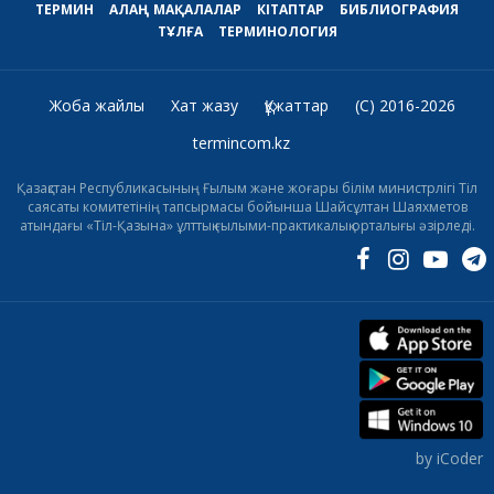
ТЕРМИН
АЛАҢ
МАҚАЛАЛАР
КІТАПТАР
БИБЛИОГРАФИЯ
ТҰЛҒА
ТЕРМИНОЛОГИЯ
Жоба жайлы
Хат жазу
Құжаттар
(C) 2016-2026
termincom.kz
Қазақстан Республикасының Ғылым және жоғары білім министрлігі Тіл
саясаты комитетінің тапсырмасы бойынша Шайсұлтан Шаяхметов
атындағы «Тіл-Қазына» ұлттық ғылыми-практикалық орталығы әзірледі.
by iCoder