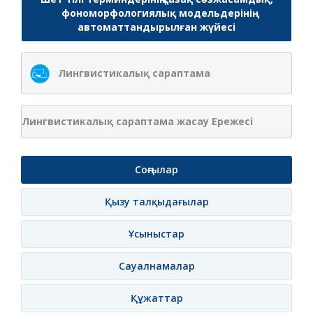
фономорфологиялық модельдерінің
автоматтандырылған жүйесі
Лингвистикалық сараптама
Лингвистикалық сараптама жасау Ережесі
Соңғылар
Қызу талқыдағылар
Ұсыныстар
Сауалнамалар
Құжаттар