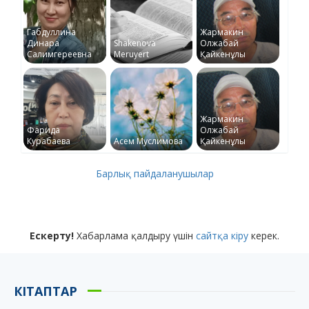
Габдуллина
Жармакин
Динара
Shakenova
Олжабай
Салимгереевна
Meruyert
Қайкенұлы
Жармакин
Фарида
Олжабай
Курабаева
Асем Муслимова
Қайкенұлы
Барлық пайдаланушылар
Ескерту!
Хабарлама қалдыру үшін
сайтқа кіру
керек.
КІТАПТАР