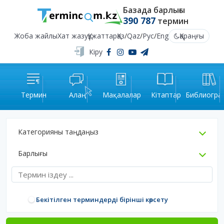
Базада барлығы
390 787
термин
Жоба жайлы
Хат жазу
Құжаттар
Қаз
/
Qaz
/
Рус
/
Eng
Қараңғы
Кіру
Термин
Алаң
Мақалалар
Кітаптар
Библиогра
Категорияны таңдаңыз
Барлығы
Бекітілген терминдерді бірінші көрсету