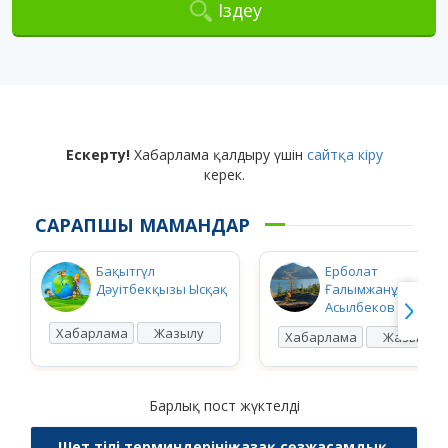
Іздеу
Ескерту!
Хабарлама қалдыру үшін
сайтқа кіру
керек.
САРАПШЫ МАМАНДАР
Бақытгүл
Ерболат
Дәуітбекқызы Ысқақ
Ғалымжанұлы
Асылбеков
Хабарлама
Жазылу
Хабарлама
Жазылу
Барлық пост жүктелді
Шет тілі терминдерінің қазақ сөзжасамдық,