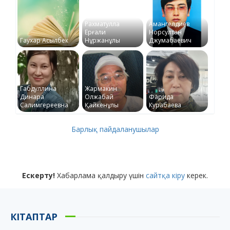
Рахматулла
Амангелдиев
Ерғали
Норсултан
Гаухар Асылбек
Нұржанұлы
Джумабаевич
Габдуллина
Жармакин
Динара
Олжабай
Фарида
Салимгереевна
Қайкенұлы
Курабаева
Барлық пайдаланушылар
Ескерту!
Хабарлама қалдыру үшін
сайтқа кіру
керек.
КІТАПТАР