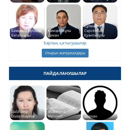
Құлманов
Бажықова Күлзада
Қамзабекұлы
Сәрсенбай
Бегалықызы
Дихан
Қуантайұлы
Барлық қатысушылар
Отырыс материалдары
ПАЙДАЛАНУШЫЛАР
Gulzhaina
Shakenova
Duisenbayeva
Meruyert
Дархан