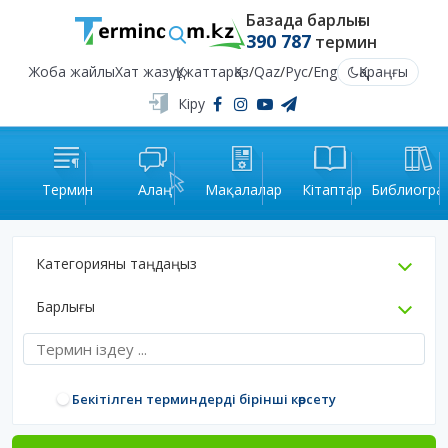
Базада барлығы
390 787
термин
Жоба жайлы
Хат жазу
Құжаттар
Қаз
/
Qaz
/
Рус
/
Eng
Қараңғы
Кіру
Термин
Алаң
Мақалалар
Кітаптар
Библиогра
Категорияны таңдаңыз
Барлығы
Бекітілген терминдерді бірінші көрсету