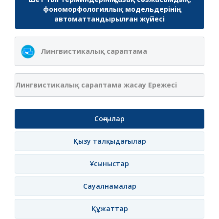
фономорфологиялық модельдерінің
автоматтандырылған жүйесі
Лингвистикалық сараптама
Лингвистикалық сараптама жасау Ережесі
Соңғылар
Қызу талқыдағылар
Ұсыныстар
Сауалнамалар
Құжаттар