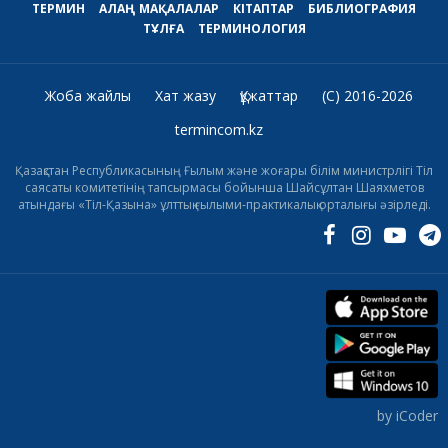
ТЕРМИН
АЛАҢ
МАҚАЛАЛАР
КІТАПТАР
БИБЛИОГРАФИЯ
ТҰЛҒА
ТЕРМИНОЛОГИЯ
Жоба жайлы
Хат жазу
Құжаттар
(C) 2016-2026
termincom.kz
Қазақстан Республикасының Ғылым және жоғары білім министрлігі Тіл
саясаты комитетінің тапсырмасы бойынша Шайсұлтан Шаяхметов
атындағы «Тіл-Қазына» ұлттық ғылыми-практикалық орталығы әзірледі.
by iCoder