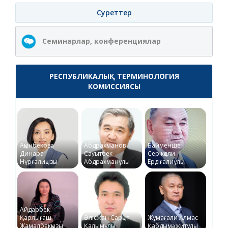
Суреттер
Семинарлар, конференциялар
РЕСПУБЛИКАЛЫҚ ТЕРМИНОЛОГИЯ
КОМИССИЯСЫ
Ақынбекова
Абдрахманов
Байменше
Динара
Сауытбек
Серікқали
Нұрғалиқызы
Абдрахманұлы
Ердіғалиұлы
Айдарбек
Қарлығаш
Әлісжан Сарқыт
Жұмағали Алмас
Жамалбекқызы
Қалымұлы
Қабдымәжитұлы